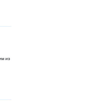
 в
кже в
рав
бные
о
им из