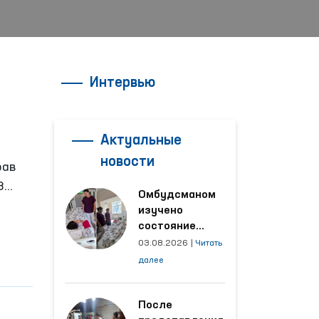
Интервью
и
Актуальные
новости
рав
3
Омбудсманом
жлиса
изучено
 не
состояние
женщины,
03.08.2026
|
Читать
пострадавшей от
далее
насилия в
Кашкадарьинской
области
После