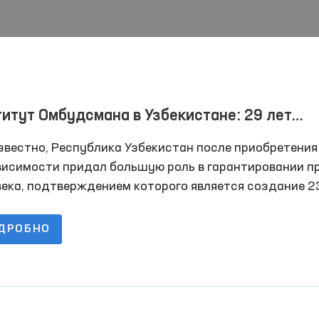
итут Омбудсмана в Узбекистане: 29 лет
аментского контроля по обеспечению прав 
звестно, Республика Узбекистан после приобретения
бод человека
висимости придал большую роль в гарантировании п
века, подтверждением которого является создание 2
аля 1995 года института Уполномоченного Олий Ма
блики Узбекистан по правам человека (омбудсмана),
ДРОБНО
его аналогов на то время в Странах Независимых
дарств.