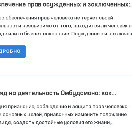
спечение прав осужденных и заключенных:
ершенствование законодательства и
с обеспечения прав человека не теряет своей
ановление общественного контроля
льности независимо от того, находится ли человек 
оде или отбывает наказание. Осужденные и заключе
е имеют определенные права, установленные законом
ности, статья 28 Конституции Республики Узбекиста
ДРОБНО
авливает, что лица, лишенные свободы, имеют право
ное обращение и уважение чести и достоинства,
ущих человеческой личности.
яд на деятельность Омбудсмана: как
решаются обращения граждан?
ня признание, соблюдение и защита прав человека -
и основных целей, призванных изменить положение
ида, создать достойные условия его жизни,
нтировать свободу и неприкосновенность, социальн