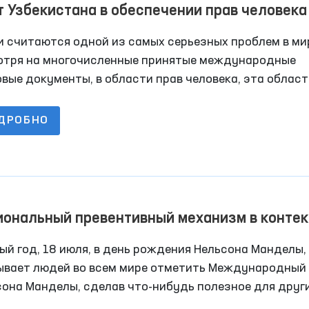
 Узбекистана в обеспечении прав человека
бе с пытками
 считаются одной из самых серьезных проблем в мир
отря на многочисленные принятые международные
вые документы, в области прав человека, эта област
тся в центре внимания мирового сообщества.
ДРОБНО
ональный превентивный механизм в контек
вил Манделы
й год, 18 июля, в день рождения Нельсона Манделы,
ывает людей во всем мире отметить Международный
сона Манделы, сделав что-нибудь полезное для друг
 и своей общины. У каждого из нас есть возможност