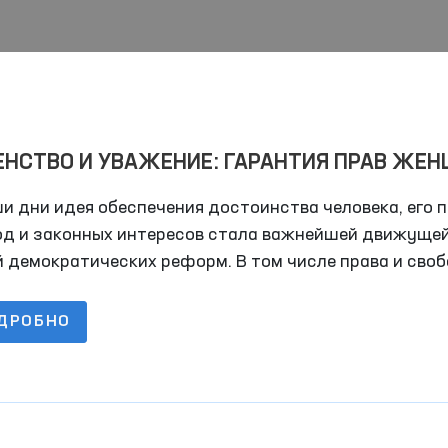
ЕНСТВО И УВАЖЕНИЕ: ГАРАНТИЯ ПРАВ ЖЕ
АКТОР РАЗВИТИЯ ОБЩЕСТВА!
и дни идея обеспечения достоинства человека, его п
од и законных интересов стала важнейшей движуще
й демократических реформ. В том числе права и сво
ин занимают важное место в любом обществе. Данн
с требует внимания не только в одной стране, но и в
ДРОБНО
альном масштабе.