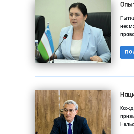
Опыт
борь
Пытки
несм
право
остае
ПО
Наци
Пра
Кажды
приз
Нель
людей