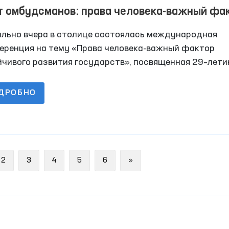
т омбудсманов: права человека-важный фа
йчивого развития государств
ально вчера в столице состоялась международная
еренция на тему «Права человека-важный фактор
йчивого развития государств», посвященная 29–лет
итута Уполномоченного Олий Мажлиса по правам чел
удсмана)
ДРОБНО
Next
2
3
4
5
6
»