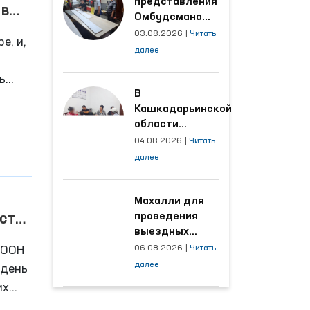
представления
 в
Омбудсмана
улучшены
03.08.2026
|
Читать
е, и,
условия на
далее
производственных
объектах, где
ь
трудятся
В
осуждённые
Кашкадарьинской
области
налажена
04.08.2026
|
Читать
адресная работа
далее
с территориями,
откуда поступает
наибольшее
Махалли для
количество
проведения
сте
обращений
выездных
приёмов
 ООН
06.08.2026
|
Читать
определяются
далее
 день
на основе
их
анализа
ь – и
обращений