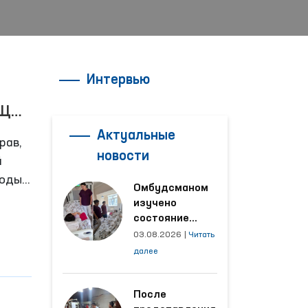
Интервью
НЩИН
Актуальные
рав,
новости
й
боды
Омбудсманом
ый
изучено
состояние
женщины,
03.08.2026
|
Читать
пострадавшей от
далее
насилия в
Кашкадарьинской
области
После