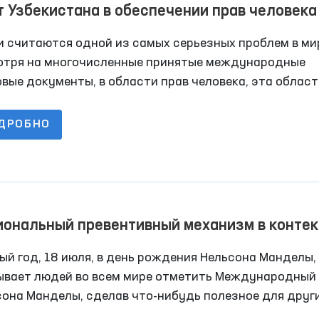
 Узбекистана в обеспечении прав человека
бе с пытками
 считаются одной из самых серьезных проблем в мир
отря на многочисленные принятые международные
вые документы, в области прав человека, эта област
тся в центре внимания мирового сообщества.
ДРОБНО
ональный превентивный механизм в контек
вил Манделы
й год, 18 июля, в день рождения Нельсона Манделы,
ывает людей во всем мире отметить Международный
сона Манделы, сделав что-нибудь полезное для друг
 и своей общины. У каждого из нас есть возможност