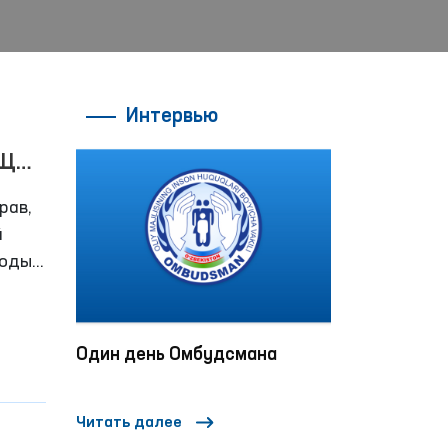
Интервью
НЩИН
рав,
й
боды
ый
ействия
Один день Омбудсмана
«Час омбуд
проводятся
занятия по 
Читать далее
Читать далее