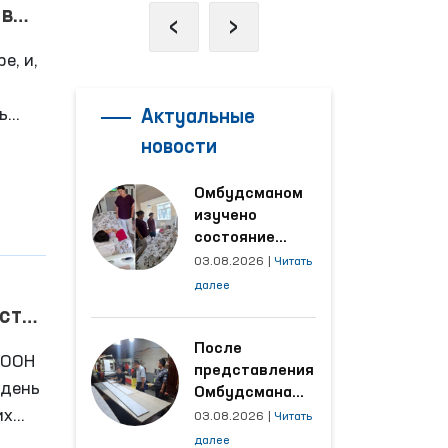
 в
‹
›
е, и,
ь
Актуальные
новости
Омбудсманом
изучено
состояние
женщины,
03.08.2026
|
Читать
пострадавшей от
далее
насилия в
сте
Кашкадарьинской
области
После
 ООН
представления
 день
Омбудсмана
их
улучшены
03.08.2026
|
Читать
условия на
ь – и
далее