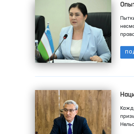
Опыт
борь
Пытки
несм
право
остае
ПО
Наци
Пра
Кажды
приз
Нель
людей