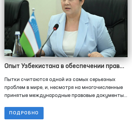
Опыт Узбекистана в обеспечении прав
человека в борьбе с пытками
Пытки считаются одной из самых серьезных
проблем в мире, и, несмотря на многочисленные
принятые международные правовые документы,
в области прав человека, эта область остается в
центре внимания мирового сообщества.
ПОДРОБНО