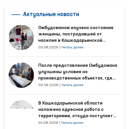
Актуальные новости
Омбудсманом изучено состояние
женщины, пострадавшей от
насилия в Кашкадарьинской
области
03.08.2026
|
Читать далее
После представления Омбудсмана
улучшены условия на
производственных объектах, где
трудятся осуждённые
03.08.2026
|
Читать далее
В Кашкадарьинской области
налажена адресная работа с
территориями, откуда поступает
наибольшее количество обращений
04.08.2026
|
Читать далее