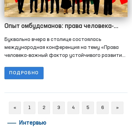
Опыт омбудсманов: права человека-
важный фактор устойчивого развития
Буквально вчера в столице состоялась
государств
международная конференция на тему «Права
человека-важный фактор устойчивого развития
государств», посвященная 29–летию института
Уполномоченного Олий Мажлиса по правам
ПОДРОБНО
человека (омбудсмана)
Previous
Next
«
1
2
3
4
5
6
»
Интервью