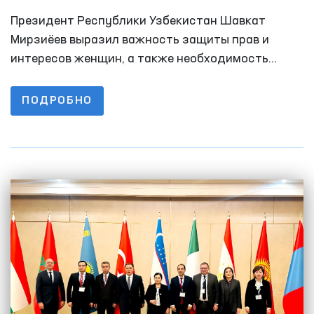
Республики Узбекистан по правам
Президент Республики Узбекистан Шавкат
человека (Омбудсман)
Мирзиёев выразил важность защиты прав и
интересов женщин, а также необходимость
создания благоприятных условий для их
всестороннего развития в своем выступлении на
ПОДРОБНО
торжестве в честь 8 марта – Международного
женского дня.