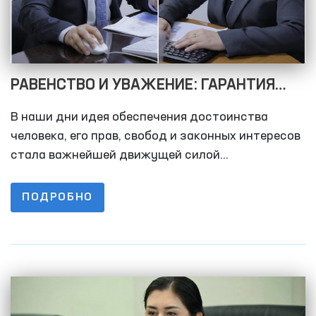
РАВЕНСТВО И УВАЖЕНИЕ: ГАРАНТИЯ
ПРАВ ЖЕНЩИН – ФАКТОР РАЗВИТИЯ
В наши дни идея обеспечения достоинства
ОБЩЕСТВА!
человека, его прав, свобод и законных интересов
стала важнейшей движущей силой
демократических реформ. В том числе права и
свободы женщин занимают важное место в
ПОДРОБНО
любом обществе. Данный вопрос требует
внимания не только в одной стране, но и в
глобальном масштабе.