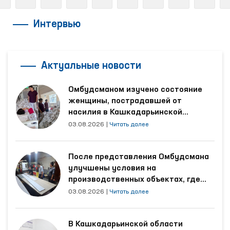
Интервью
Актуальные новости
Омбудсманом изучено состояние
женщины, пострадавшей от
насилия в Кашкадарьинской
области
03.08.2026
|
Читать далее
После представления Омбудсмана
улучшены условия на
производственных объектах, где
трудятся осуждённые
03.08.2026
|
Читать далее
В Кашкадарьинской области