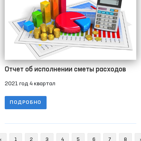
Отчет об исполнении сметы расходов
2021 год 4 квартал
ПОДРОБНО
Previous
«
1
2
3
4
5
6
7
8