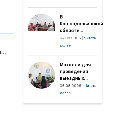
производственных
объектах, где
трудятся
В
осуждённые
Кашкадарьинской
области
налажена
04.08.2026
|
Читать
адресная работа
далее
с территориями,
откуда поступает
наибольшее
Махалли для
количество
проведения
обращений
выездных
приёмов
06.08.2026
|
Читать
определяются
далее
на основе
анализа
обращений