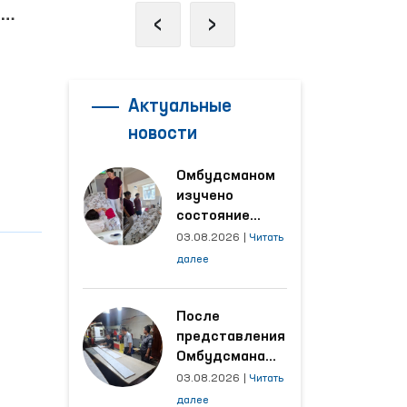
у
‹
›
 на
Актуальные
новости
Омбудсманом
изучено
состояние
женщины,
03.08.2026
|
Читать
пострадавшей от
далее
насилия в
Кашкадарьинской
области
После
представления
Омбудсмана
улучшены
03.08.2026
|
Читать
условия на
далее