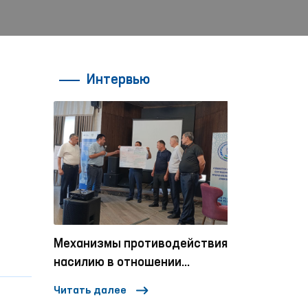
Интервью
Механизмы противодействия
Один день 
ивные
насилию в отношении
ловека
женщин и детей в
Читать далее
Читать далее
социальных сетях