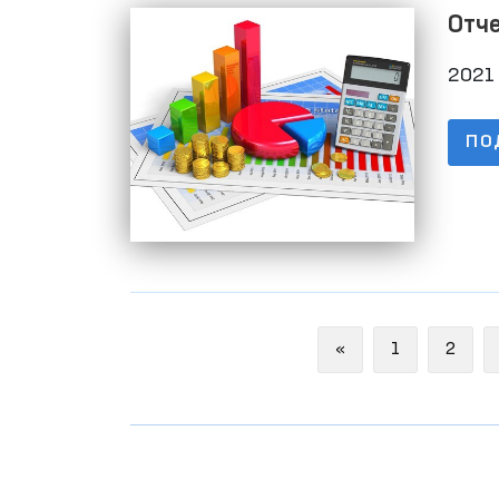
Отче
2021 
ПО
Previous
«
1
2