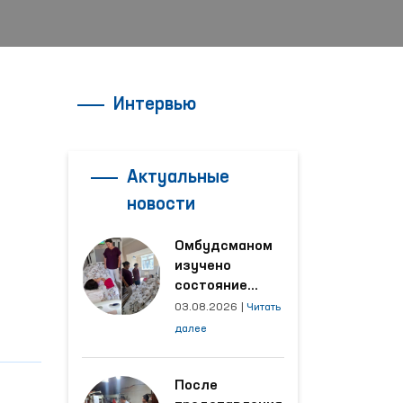
Интервью
Актуальные
новости
Омбудсманом
изучено
состояние
женщины,
03.08.2026
|
Читать
пострадавшей от
далее
насилия в
Кашкадарьинской
области
После