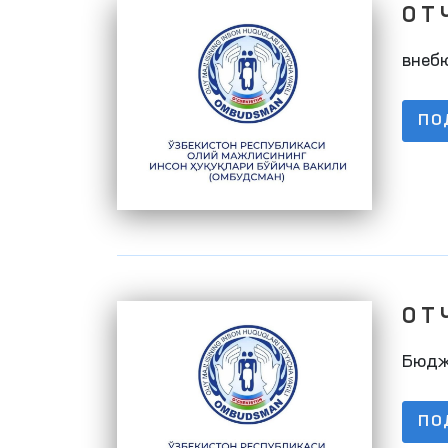
О Т 
01.0
внеб
ПО
О Т 
01.0
Бюдж
ПО