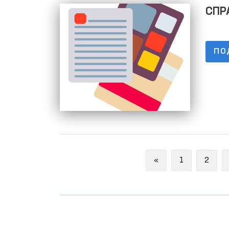
СПРА
задо
ПО
Previous
«
1
2