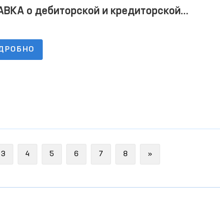
ВКА о дебиторской и кредиторской
лженностях по состоянию на 01.04.2022
ДРОБНО
Next
3
4
5
6
7
8
»