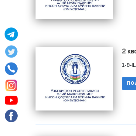
2 кв
пор
1-8-I
сайт
про
ПО