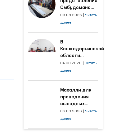
представления
Омбудсмана
улучшены
03.08.2026
|
Читать
условия на
далее
производственных
объектах, где
трудятся
В
осуждённые
Кашкадарьинской
области
налажена
04.08.2026
|
Читать
адресная работа
далее
с территориями,
откуда поступает
наибольшее
Махалли для
количество
проведения
обращений
выездных
приёмов
06.08.2026
|
Читать
определяются
далее
на основе
анализа
обращений