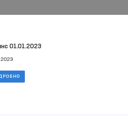
нс 01.01.2023
.2023
ДРОБНО
Механизмы противодействия
Один день Омбудсма
насилию в отношении
женщин и детей в
Читать далее
Читать далее
социальных сетях