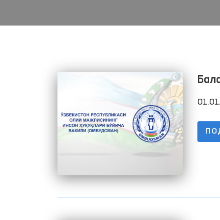
Бала
01.01
ПО