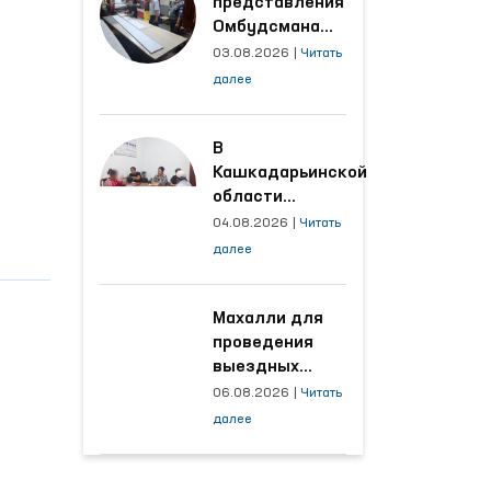
‹
›
Актуальные
новости
Омбудсманом
изучено
состояние
женщины,
03.08.2026
|
Читать
пострадавшей от
далее
насилия в
Кашкадарьинской
области
После
представления
Омбудсмана
улучшены
03.08.2026
|
Читать
условия на
далее