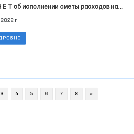
Ч Е Т об исполнении сметы расходов на
0.2022 г
.2022 г
ДРОБНО
Next
3
4
5
6
7
8
»