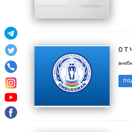
О Т 
01.1
внеб
ПО