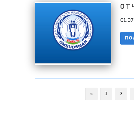
О Т 
01.1
01.07
ПО
Previous
«
1
2