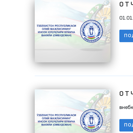
О Т 
01.0
01.01
ПО
О Т 
01.0
внеб
ПО