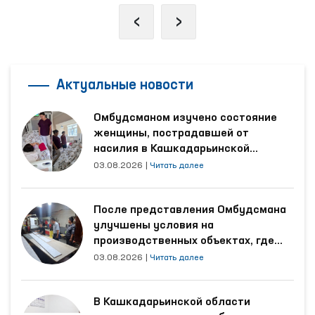
‹
›
Актуальные новости
Омбудсманом изучено состояние
женщины, пострадавшей от
насилия в Кашкадарьинской
области
03.08.2026
|
Читать далее
После представления Омбудсмана
улучшены условия на
производственных объектах, где
трудятся осуждённые
03.08.2026
|
Читать далее
В Кашкадарьинской области