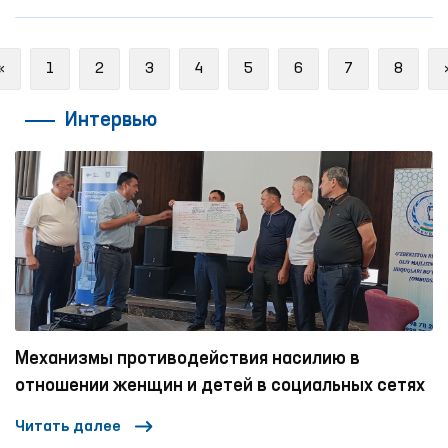
Previous
«
1
2
3
4
5
6
7
8
Интервью
Механизмы противодействия насилию в
отношении женщин и детей в социальных сетях
Читать далее