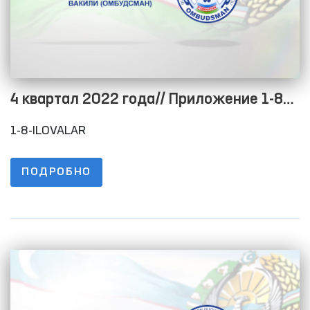
4 квартал 2022 года// Приложение 1-8
Положения о порядке размещения
1-8-ILOVALAR
информации на официальном сайте в
целях обеспечения открытости
ПОДРОБНО
бюджетного процесса