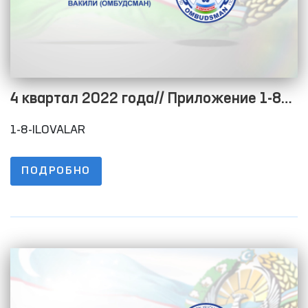
4 квартал 2022 года// Приложение 1-8
Положения о порядке размещения
1-8-ILOVALAR
информации на официальном сайте в
целях обеспечения открытости
ПОДРОБНО
бюджетного процесса