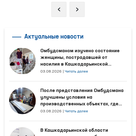
‹
›
Актуальные новости
Омбудсманом изучено состояние
женщины, пострадавшей от
насилия в Кашкадарьинской
области
03.08.2026
|
Читать далее
После представления Омбудсмана
улучшены условия на
производственных объектах, где
трудятся осуждённые
03.08.2026
|
Читать далее
В Кашкадарьинской области