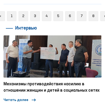
Previous
«
1
2
3
4
5
6
7
8
Интервью
Механизмы противодействия насилию в
отношении женщин и детей в социальных сетях
Читать далее