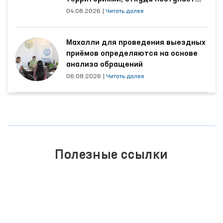
наибольшее количество обращений
04.08.2026
|
Читать далее
Махалли для проведения выездных
приёмов определяются на основе
анализа обращений
06.08.2026
|
Читать далее
Полезные ссылки
ЕДИНЫЙ ПОРТАЛ ИНТЕРАКТИВНЫХ
ГОСУДАРСТВЕННЫХ УСЛУГ