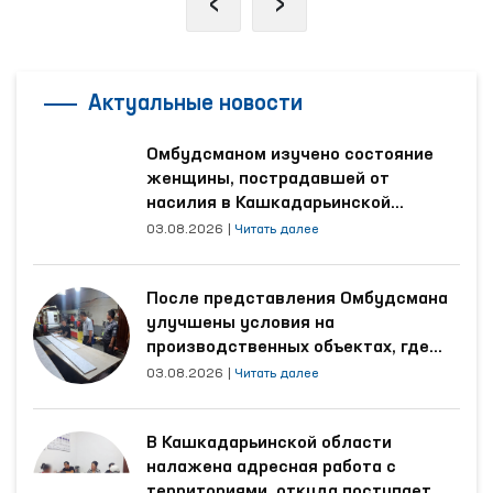
‹
›
Актуальные новости
Омбудсманом изучено состояние
женщины, пострадавшей от
насилия в Кашкадарьинской
области
03.08.2026
|
Читать далее
После представления Омбудсмана
улучшены условия на
производственных объектах, где
трудятся осуждённые
03.08.2026
|
Читать далее
В Кашкадарьинской области
налажена адресная работа с
территориями, откуда поступает