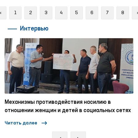
Previous
«
1
2
3
4
5
6
7
8
Интервью
Механизмы противодействия насилию в
отношении женщин и детей в социальных сетях
Читать далее