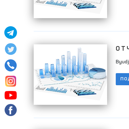
О Т 
01.0
Byudj
ПО