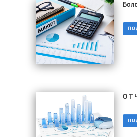
Бала
ПО
О Т 
01.0
ПО