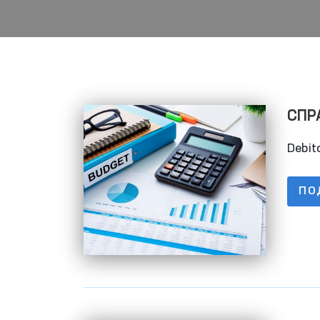
СПРА
задо
Debito
ПО
Механизмы противодейс
насилию в отношении
женщин и детей в
Читать далее
социальных сетях