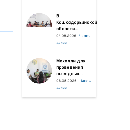
производственных
объектах, где
трудятся
В
осуждённые
Кашкадарьинской
области
налажена
04.08.2026
|
Читать
адресная работа
далее
с территориями,
откуда поступает
наибольшее
Махалли для
количество
проведения
обращений
выездных
приёмов
06.08.2026
|
Читать
определяются
далее
на основе
анализа
обращений