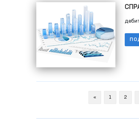
СПРА
задо
деби
ПО
Previous
«
1
2