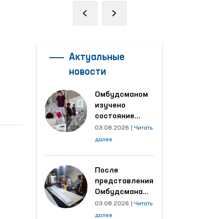
‹
›
Актуальные
новости
Омбудсманом
изучено
состояние
женщины,
03.08.2026
|
Читать
пострадавшей от
далее
насилия в
Кашкадарьинской
области
После
представления
Омбудсмана
улучшены
03.08.2026
|
Читать
условия на
далее