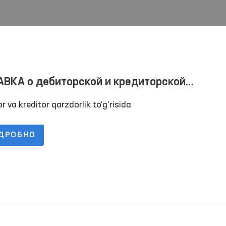
ВКА о дебиторской и кредиторской
лженностях по состоянию на 01.07.2023
r va kreditor qarzdorlik to‘g‘risida
ДРОБНО
твия
Один день Омбудсмана
«Час омбудсма
проводятся ин
занятия по пра
Читать далее
Читать далее