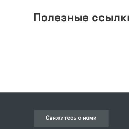
Полезные ссылк
ЕДИНЫЙ ПОРТАЛ ИНТЕРА
АЯ ПАЛАТА
ГОСУДАРСТВЕННЫХ УСЛУГ
Свяжитесь с нами