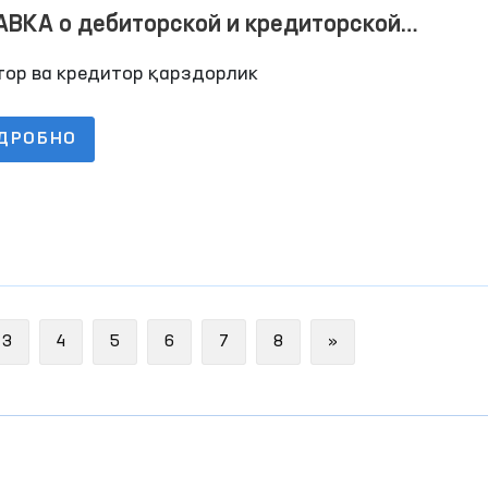
ВКА о дебиторской и кредиторской
лженностях по состоянию на 01.04.2023
тор ва кредитор қарздорлик
ДРОБНО
Next
3
4
5
6
7
8
»