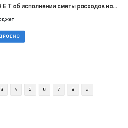
Ч Е Т об исполнении сметы расходов на
7.2023 г
юджет
ДРОБНО
Next
3
4
5
6
7
8
»