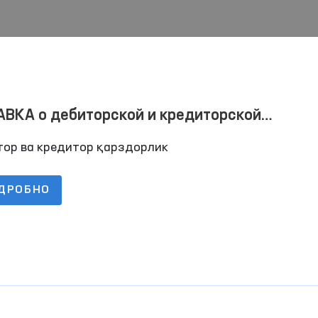
ВКА о дебиторской и кредиторской
лженностях по состоянию на 01.10.2023
тор ва кредитор қарздорлик
ДРОБНО
йствия
Один день Омбудсмана
«Час омбудсм
проводятся и
занятия по п
Читать далее
Читать далее