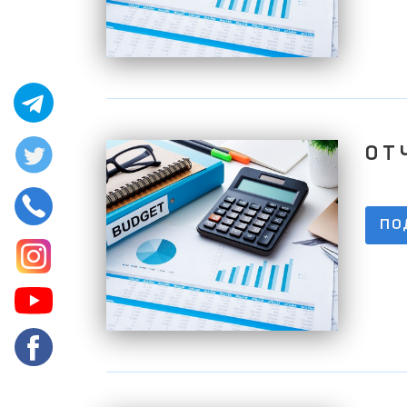
О Т 
01.0
ПО