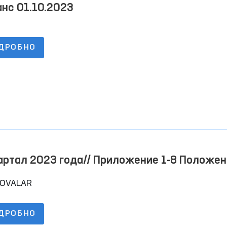
нс 01.10.2023
ДРОБНО
артал 2023 года// Приложение 1-8 Положен
ядке размещения информации на официаль
LOVALAR
е в целях обеспечения открытости бюджет
цесса
ДРОБНО