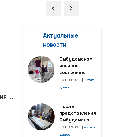
‹
›
Актуальные
новости
Омбудсманом
изучено
состояние
женщины,
03.08.2026
|
Читать
пострадавшей от
далее
насилия в
ия о
Кашкадарьинской
ном
области
После
представления
ного
Омбудсмана
улучшены
03.08.2026
|
Читать
условия на
далее