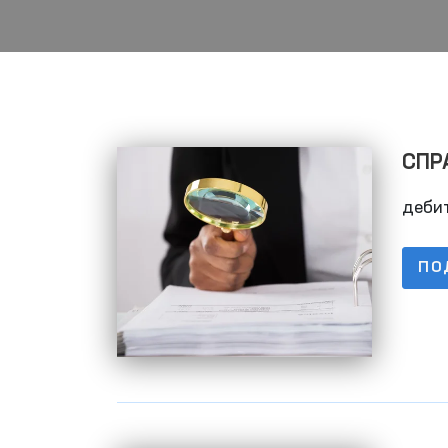
СПРА
задо
деби
ПО
Механизмы противоде
насилию в отношении
женщин и детей в
Читать далее
социальных сетях