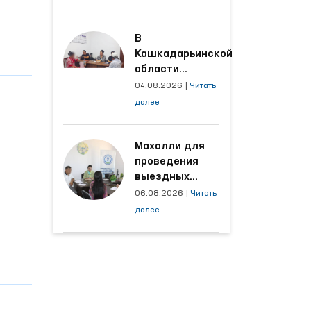
производственных
объектах, где
трудятся
В
осуждённые
Кашкадарьинской
области
налажена
04.08.2026
|
Читать
адресная работа
далее
с территориями,
откуда поступает
наибольшее
Махалли для
количество
проведения
обращений
выездных
приёмов
06.08.2026
|
Читать
определяются
далее
на основе
анализа
обращений