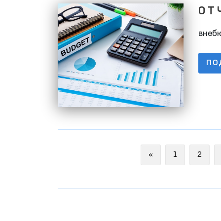
О Т 
01.0
внеб
ПО
Previous
«
1
2