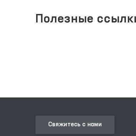
Полезные ссылк
ЕДИНЫЙ ПОРТАЛ ИНТЕР
ЬНАЯ ПАЛАТА
ГОСУДАРСТВЕННЫХ УСЛ
СА
Свяжитесь с нами