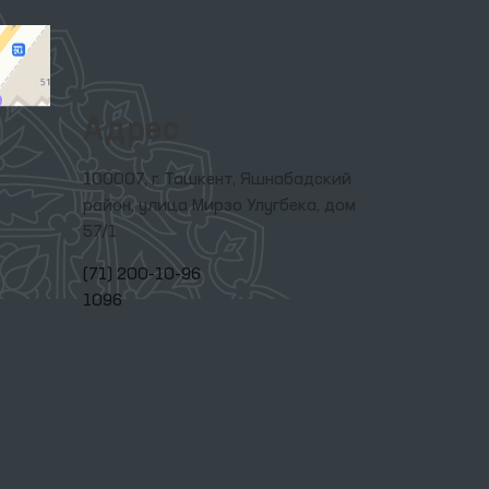
Адрес
100007, г. Ташкент, Яшнабадский
район, улица Мирзо Улугбека, дом
57/1
(71) 200-10-96
1096