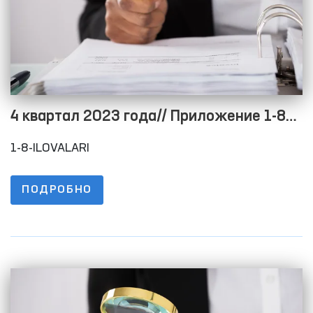
4 квартал 2023 года// Приложение 1-8
Положения о порядке размещения
1-8-ILOVALARI
информации на официальном сайте в
целях обеспечения открытости
ПОДРОБНО
бюджетного процесса