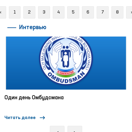
Previous
«
1
2
3
4
5
6
7
8
Интервью
Один день Омбудсмана
Читать далее