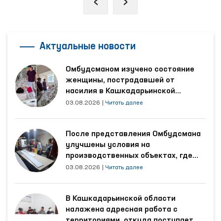
‹
›
Актуальные новости
Омбудсманом изучено состояние
женщины, пострадавшей от
насилия в Кашкадарьинской
области
03.08.2026
|
Читать далее
После представления Омбудсмана
улучшены условия на
производственных объектах, где
трудятся осуждённые
03.08.2026
|
Читать далее
В Кашкадарьинской области
налажена адресная работа с
территориями, откуда поступает