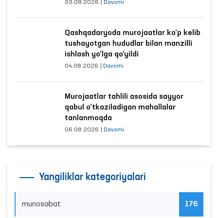
03.08.2026
|
Davomi
Qashqadaryoda murojaatlar ko‘p kelib
tushayotgan hududlar bilan manzilli
ishlash yo‘lga qo‘yildi
04.08.2026
|
Davomi
Murojaatlar tahlili asosida sayyor
qabul o‘tkaziladigan mahallalar
tanlanmoqda
06.08.2026
|
Davomi
Yangiliklar kategoriyalari
munosabat
176