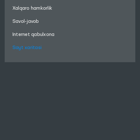
Xalqaro hamkorlik
Savol-javob
Internet qabulxona
Sayt xaritasi