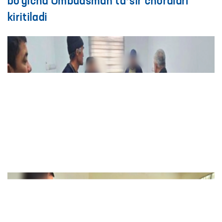
bo‘yicha Ombudsman taʼsir choralari
kiritiladi