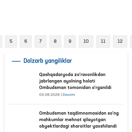
revious
5
6
7
8
9
10
11
12
Dolzarb yangiliklar
Qashqadaryoda zo‘ravonlikdan
jabrlangan ayolning holati
Ombudsman tomonidan o‘rganildi
03.08.2026
|
Davomi
Ombudsman taqdimnomasidan so‘ng
mahkumlar mehnat qilayotgan
obyektlardagi sharoitlar yaxshilandi