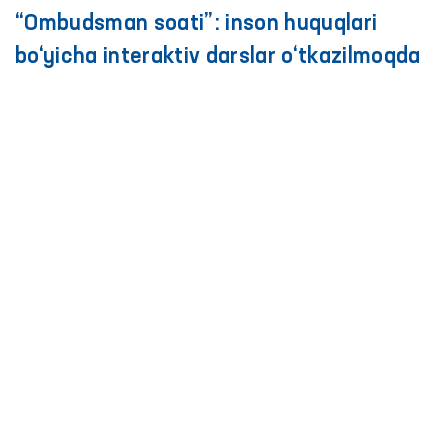
“Ombudsman soati”: inson huquqlari
bo‘yicha interaktiv darslar o‘tkazilmoqda