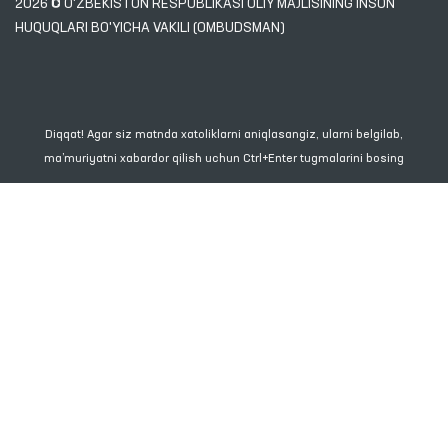
2026 © O'ZBEKISTON RESPUBLIKASI OLIY MAJLISINING INSON
HUQUQLARI BO'YICHA VAKILI (OMBUDSMAN)
Diqqat! Agar siz matnda xatoliklarni aniqlasangiz, ularni belgilab,
ma’muriyatni xabardor qilish uchun Ctrl+Enter tugmalarini bosing