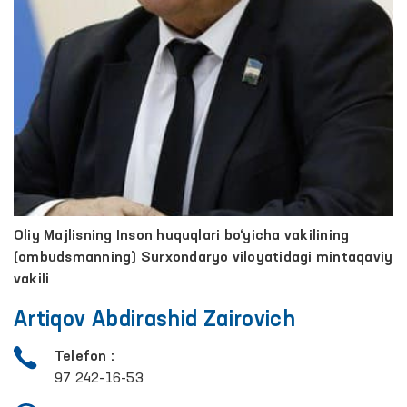
Oliy Majlisning Inson huquqlari bo‘yicha vakilining
(ombudsmanning) Surxondaryo viloyatidagi mintaqaviy
vakili
Artiqov Abdirashid Zairovich
Telefon :
97 242-16-53