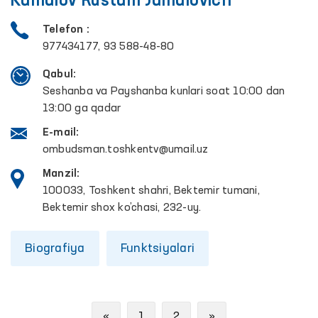
Kamalov Rustam Jamalovich
Telefon :
977434177, 93 588-48-80
Qabul:
Seshanba va Payshanba kunlari soat 10:00 dan
13:00 ga qadar
E-mail:
ombudsman.toshkentv@umail.uz
Manzil:
100033, Toshkent shahri, Bektemir tumani,
Bektemir shox ko’chasi, 232-uy.
Biografiya
Funktsiyalari
Previous
Next
«
1
2
»