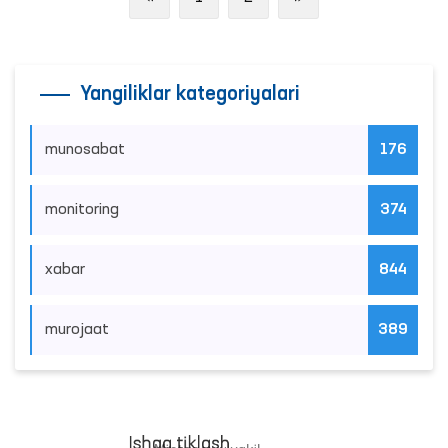
Yangiliklar kategoriyalari
munosabat
176
monitoring
374
xabar
844
murojaat
389