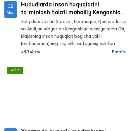
Hududlarda inson huquqlarini
12
taʼminlash holati mahalliy Kengashlar
May
sessiyalarida muhokama qilindi
Xalq deputatlari Xorazm, Namangan, Qashqadaryo
va Andijon viloyatlari Kengashlari sessiyalarida Oliy
Majlisning Inson huquqlari bo‘yicha vakili
(ombudsman)ning tegishli mintaqaviy vakillari
tomonidan hududlarda inson huquqlari, erkinliklari
480 Ko'rdi
Batafsil
va qonuniy manfaatlarini himoya qilish holati
yuzasidan maʼruzalar taqdim etildi.
xabar