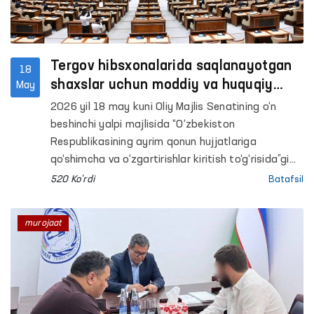
Tergov hibsxonalarida saqlanayotgan
18
shaxslar uchun moddiy va huquqiy
May
kafolatlar kengaytirilmoqda
2026 yil 18 may kuni Oliy Majlis Senatining o‘n
beshinchi yalpi majlisida “O‘zbekiston
Respublikasining ayrim qonun hujjatlariga
qo‘shimcha va o‘zgartirishlar kiritish to‘g‘risida”gi
Qonun ko‘rib chiqildi.
520 Ko'rdi
Batafsil
murojaat