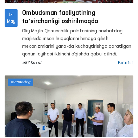
qamoqqa olingan shaxslarni qabul qilish va
saqlash uchun mo‘ljallangan maxsus qabulxonaga
Ombudsman faoliyatining
14
(Maxsus qabulxona) monitoring tashriflari amalga
taʼsirchanligi oshirilmoqda
May
oshirildi.
Oliy Majlis Qonunchilik palatasining navbatdagi
majlisida inson huquqlarini himoya qilish
mexanizmlarini yana-da kuchaytirishga qaratilgan
qonun loyihasi ikkinchi o‘qishda qabul qilindi.
457 Ko'rdi
Batafsil
monitoring