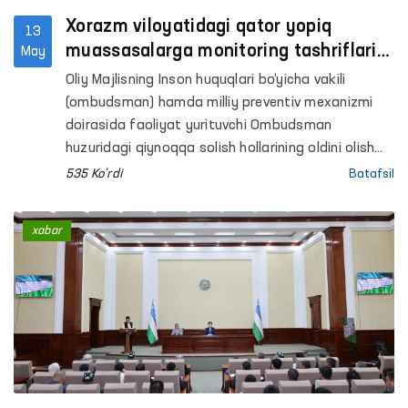
Xorazm viloyatidagi qator yopiq
13
muassasalarga monitoring tashriflari
May
amalga oshirildi
Oliy Majlisning Inson huquqlari bo‘yicha vakili
(ombudsman) hamda milliy preventiv mexanizmi
doirasida faoliyat yurituvchi Ombudsman
huzuridagi qiynoqqa solish hollarining oldini olish
bo‘yicha Jamoatchilik guruhlari tomonidan Xorazm
535 Ko'rdi
Batafsil
viloyatidagi harakatlanish erkinligi cheklangan
shaxslar saqlanadigan qator yopiq
xabar
muassasalarga monitoring tashriflari amalga
oshirildi.