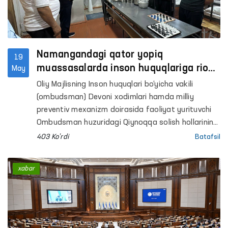
Namangandagi qator yopiq
19
muassasalarda inson huquqlariga rioya
May
etilishi holati o‘rganildi
Oliy Majlisning Inson huquqlari bo‘yicha vakili
(ombudsman) Devoni xodimlari hamda milliy
preventiv mexanizm doirasida faoliyat yurituvchi
Ombudsman huzuridagi Qiynoqqa solish hollarining
oldini olish bo‘yicha jamoatchilik guruhlari aʼzolari
403 Ko'rdi
Batafsil
tomonidan Namangan viloyatidagi harakatlanish
erkinligi cheklangan shaxslar saqlanadigan qator
xabar
yopiq muassasalarga monitoring tashriflari
amalga oshirildi.