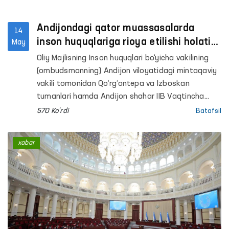
Andijondagi qator muassasalarda
14
inson huquqlariga rioya etilishi holati
May
o‘rganildi
Oliy Majlisning Inson huquqlari bo‘yicha vakilining
(ombudsmanning) Andijon viloyatidagi mintaqaviy
vakili tomonidan Qo‘rg‘ontepa va Izboskan
tumanlari hamda Andijon shahar IIB Vaqtincha
saqlash hibsxonalari, 3-son tergov hibsxonasi,
570 Ko'rdi
Batafsil
Mastlik holatida bo‘lgan shaxslarga tibbiy yordam
ko‘rsatish Qo‘rg‘ontepa tumanlararo punkti,
xabar
“Muruvvat” nogironligi bo‘lgan bolalar (Qo‘rg‘ontepa
t.) hamda Bo‘taqora “Muruvvat” nogironligi bo‘lgan
erkaklar (Andijon t.) va Chuama “Muruvvat”
nogironligi bo‘lgan ayollar (Izboskan t.) uchun
internat uylari, Jalaquduq tumanidagi Respublika
ixtisoslashtirilgan narkologiya ilmiy-amaliy
markazi hamda Andijon viloyati IIB Maʼmuriy