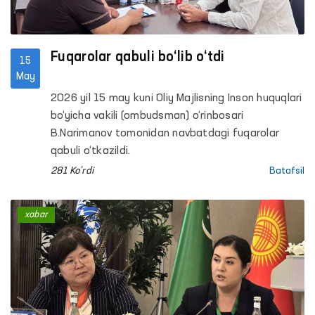
Fuqarolar qabuli bo‘lib o‘tdi
15
May
2026 yil 15 may kuni Oliy Majlisning Inson huquqlari
bo‘yicha vakili (ombudsman) o‘rinbosari
B.Narimanov tomonidan navbatdagi fuqarolar
qabuli o‘tkazildi.
281 Ko'rdi
Batafsil
xabar