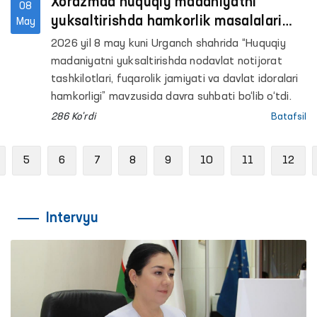
Xorazmda huquqiy madaniyatni
08
yuksaltirishda hamkorlik masalalari
May
muhokama qilindi
2026 yil 8 may kuni Urganch shahrida “Huquqiy
madaniyatni yuksaltirishda nodavlat notijorat
tashkilotlari, fuqarolik jamiyati va davlat idoralari
hamkorligi” mavzusida davra suhbati bo‘lib o‘tdi.
286 Ko'rdi
Batafsil
revious
5
6
7
8
9
10
11
12
Intervyu