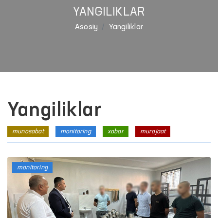
YANGILIKLAR
Asosiy
Yangiliklar
Yangiliklar
munosabat
monitoring
xabar
murojaat
monitoring