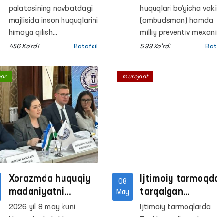
oshirilmoqda
monitoring
palatasining navbatdagi
huquqlari bo‘yicha vakil
tashriflari amalg
majlisida inson huquqlarini
(ombudsman) hamda
himoya qilish
oshirildi
milliy preventiv mexan
mexanizmlarini yana-da
doirasida faoliyat
456 Ko'rdi
Batafsil
533 Ko'rdi
Bat
kuchaytirishga qaratilgan
yurituvchi Ombudsma
qonun loyihasi ikkinchi
huzuridagi qiynoqqa
bar
murojaat
o‘qishda qabul qilindi.
solish hollarining oldini
olish bo‘yicha
Jamoatchilik guruhlari
tomonidan Xorazm
viloyatidagi harakatla
erkinligi cheklangan
shaxslar saqlanadiga
qator yopiq
Xorazmda huquqiy
muassasalarga
Ijtimoiy tarmoqd
08
monitoring tashriflari
madaniyatni
tarqalgan
May
amalga oshirildi.
yuksaltirishda
Ohangarondagi
2026 yil 8 may kuni
Ijtimoiy tarmoqlarda