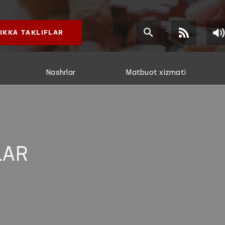
IKKA TAKLIFLAR
Nashrlar
Matbuot xizmati
LAR