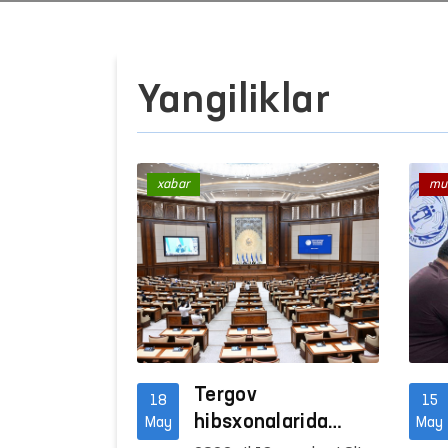
Yangiliklar
xabar
mu
Tergov
18
15
hibsxonalarida
May
May