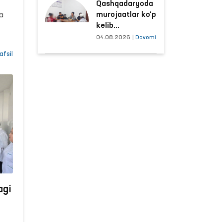
Qashqadaryoda
sharoitlar
murojaatlar ko‘p
a
yaxshilandi
kelib
tushayotgan
04.08.2026
|
Davomi
hududlar bilan
afsil
manzilli ishlash
yo‘lga qo‘yildi
agi