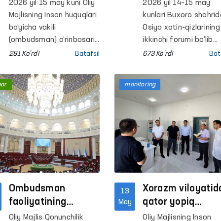
ikkinchi forumi
2026 yil 15 may kuni Oliy
2026 yil 14–15 may
bo‘lib o‘tmoqda
Majlisning Inson huquqlari
kunlari Buxoro shahrid
bo‘yicha vakili
Osiyo xotin-qizlarining
(ombudsman) o‘rinbosari
ikkinchi forumi bo‘lib
B.Narimanov tomonidan
o‘tmoqda.
281 Ko'rdi
Batafsil
673 Ko'rdi
Bat
navbatdagi fuqarolar
qabuli o‘tkazildi.
bar
monitoring
Ombudsman
Xorazm viloyatid
13
faoliyatining
qator yopiq
May
taʼsirchanligi
muassasalarga
Oliy Majlis Qonunchilik
Oliy Majlisning Inson