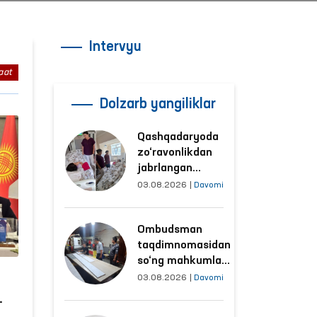
Intervyu
aat
Dolzarb yangiliklar
Qashqadaryoda
zo‘ravonlikdan
jabrlangan
ayolning holati
03.08.2026
|
Davomi
Ombudsman
tomonidan
Ombudsman
o‘rganildi
taqdimnomasidan
so‘ng mahkumlar
mehnat
03.08.2026
|
Davomi
qilayotgan
obyektlardagi