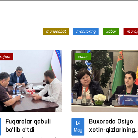
munosabat
monitoring
xabar
muroj
rojaat
xabar
Fuqarolar qabuli
Buxoroda Osiyo
14
bo‘lib o‘tdi
xotin-qizlarining
May