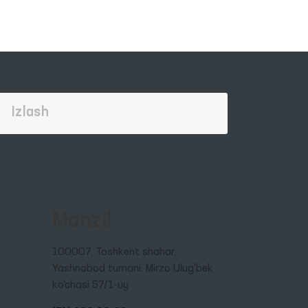
Manzil
100007, Toshkent shahar,
Yashnobod tumani. Mirzo Ulug‘bek
ko‘chasi 57/1-uy