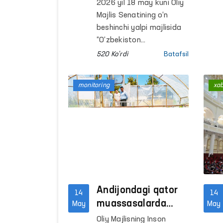
saqlanayotgan
2026 yil 18 may kuni Oliy
shaxslar uchun
Majlis Senatining o‘n
moddiy va huquqiy
beshinchi yalpi majlisida
kafolatlar
“O‘zbekiston
Respublikasining ayrim
kengaytirilmoqda
520 Ko'rdi
Batafsil
qonun hujjatlariga
qo‘shimcha va
monitoring
xa
o‘zgartirishlar kiritish
to‘g‘risida”gi Qonun ko‘rib
chiqildi.
Andijondagi qator
14
14
muassasalarda
May
May
inson huquqlariga
Oliy Majlisning Inson