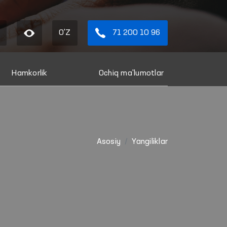
O'Z
71 200 10 96
Hamkorlik
Ochiq ma'lumotlar
Asosiy
Yangiliklar