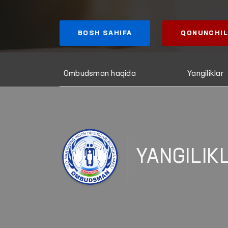
BOSH SAHIFA
QONUNCHIL
Ombudsman haqida
Yangiliklar
YANGILIK