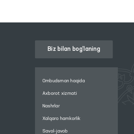
nogironligi bo‘lgan
erkaklar (Andijon t.) va
Chuama “Muruvvat”
nogironligi bo‘lgan ayollar
(Izboskan t.) uchun
internat uylari, Jalaquduq
tumanidagi Respublika
Biz bilan bog'laning
ixtisoslashtirilgan
narkologiya ilmiy-amaliy
markazi hamda Andijon
viloyati IIB Maʼmuriy
Ombudsman haqida
qamoqqa olingan
shaxslarni qabul qilish va
Axborot xizmati
saqlash uchun
Nashrlar
mo‘ljallangan maxsus
qabulxonaga (Maxsus
Xalqaro hamkorlik
qabulxona) monitoring
tashriflari amalga
Savol-javob