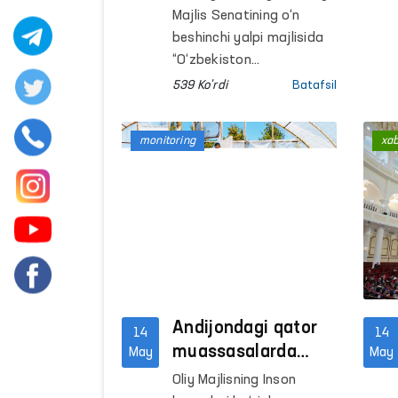
shaxslar uchun
Majlis Senatining o‘n
moddiy va huquqiy
beshinchi yalpi majlisida
kafolatlar
“O‘zbekiston
Respublikasining ayrim
kengaytirilmoqda
539 Ko'rdi
Batafsil
qonun hujjatlariga
qo‘shimcha va
monitoring
xa
o‘zgartirishlar kiritish
to‘g‘risida”gi Qonun ko‘rib
chiqildi.
Andijondagi qator
14
14
muassasalarda
May
May
inson huquqlariga
Oliy Majlisning Inson