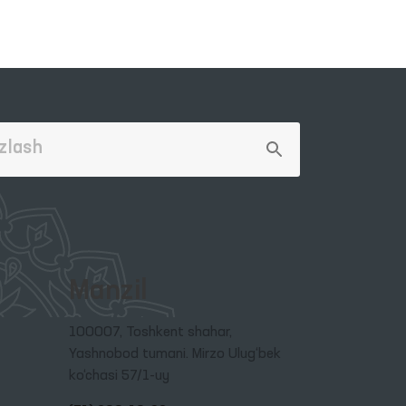
Manzil
100007, Toshkent shahar,
Yashnobod tumani. Mirzo Ulug‘bek
ko‘chasi 57/1-uy