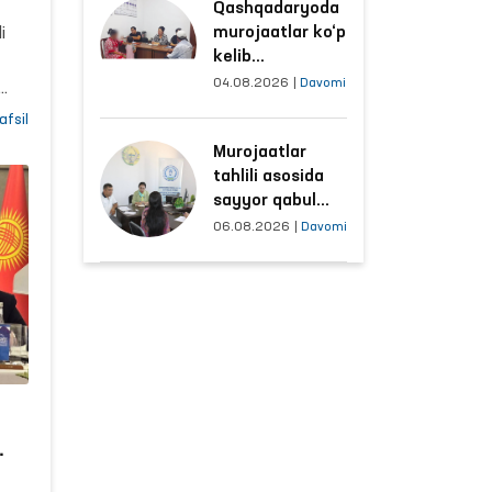
Qashqadaryoda
sharoitlar
a
murojaatlar ko‘p
i
yaxshilandi
kelib
ti
tushayotgan
04.08.2026
|
Davomi
hududlar bilan
afsil
manzilli ishlash
Murojaatlar
yo‘lga qo‘yildi
n
tahlili asosida
sayyor qabul
o‘tkaziladigan
06.08.2026
|
Davomi
mahallalar
ilik
tanlanmoqda
nish
n