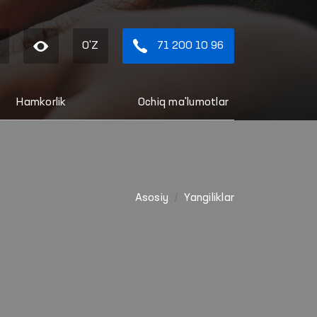
O'Z
71 200 10 96
Hamkorlik
Ochiq ma'lumotlar
Asosiy
Yangiliklar