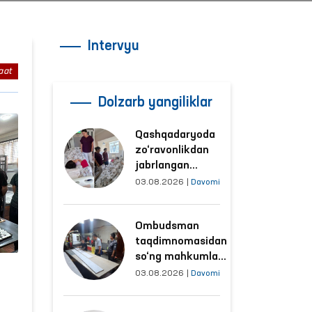
Intervyu
aat
Dolzarb yangiliklar
Qashqadaryoda
zo‘ravonlikdan
jabrlangan
ayolning holati
03.08.2026
|
Davomi
Ombudsman
tomonidan
Ombudsman
o‘rganildi
taqdimnomasidan
so‘ng mahkumlar
mehnat
03.08.2026
|
Davomi
qilayotgan
obyektlardagi