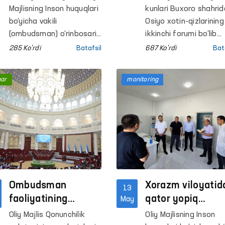
amalga oshirildi.
bo‘lib o‘tmoqda
Majlisning Inson huquqlari
kunlari Buxoro shahrid
bo‘yicha vakili
Osiyo xotin-qizlarining
(ombudsman) o‘rinbosari
ikkinchi forumi bo‘lib
B.Narimanov tomonidan
o‘tmoqda.
285 Ko'rdi
Batafsil
687 Ko'rdi
Bat
navbatdagi fuqarolar
qabuli o‘tkazildi.
bar
monitoring
Ombudsman
Xorazm viloyatid
13
faoliyatining
qator yopiq
May
taʼsirchanligi
muassasalarga
Oliy Majlis Qonunchilik
Oliy Majlisning Inson