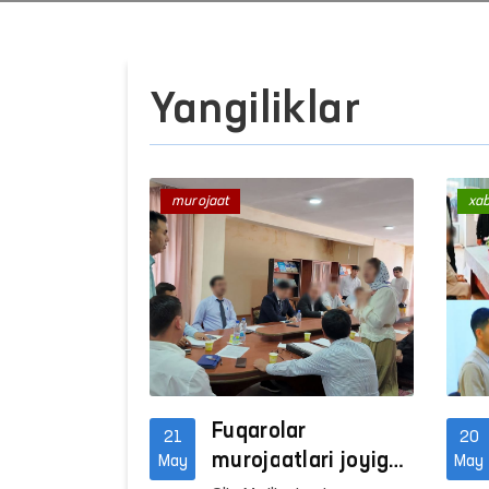
Yangiliklar
murojaat
xa
Fuqarolar
21
20
murojaatlari joyiga
May
May