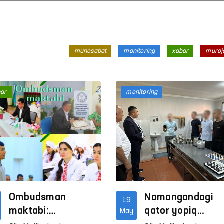
munosabat
monitoring
xabar
muroj
bar
monitoring
Ombudsman
Namangandagi
19
maktabi:
qator yopiq
May