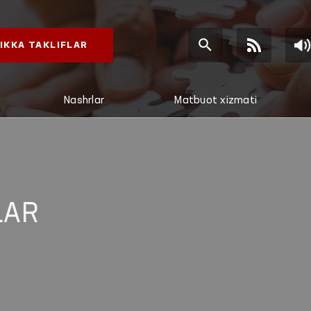
IKKA TAKLIFLAR
Nashrlar
Matbuot xizmati
LAR