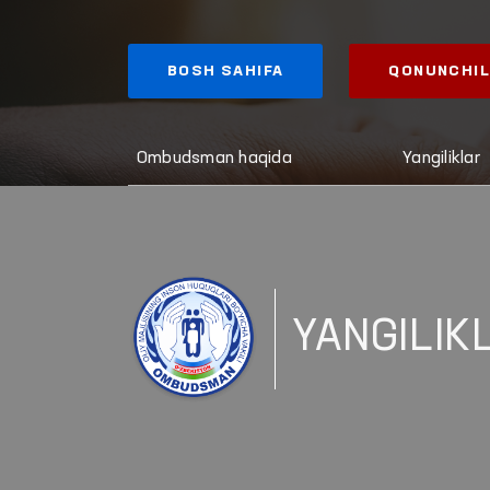
BOSH SAHIFA
QONUNCHIL
Ombudsman haqida
Yangiliklar
YANGILIK