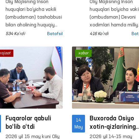
hududlarda
muassasalarda
Oliy Majlisning Inson
Oliy Majlisning Inson
fuqarolar bilan
inson huquqlarig
huquqlari bo‘yicha vakili
huquqlari bo‘yicha vakil
ochiq muloqotlar
rioya etilishi hola
(ombudsman) tashabbusi
(ombudsman) Devoni
o‘tkazildi
bilan aholining huquqiy
o‘rganildi
xodimlari hamda milliy
xabardorligini oshirishga
preventiv mexanizm
534 Ko'rdi
Batafsil
416 Ko'rdi
Bat
qaratilgan “Ombudsman
doirasida faoliyat
maktabi” platformasi
yurituvchi Ombudsma
rojaat
xabar
doirasida hududlarda
huzuridagi Qiynoqqa
aholi bilan ochiq
solish hollarining oldini
muloqotlar
olish bo‘yicha jamoatch
o‘tkazilmoqda.
guruhlari aʼzolari
tomonidan Namangan
viloyatidagi harakatla
erkinligi cheklangan
shaxslar saqlanadiga
Fuqarolar qabuli
qator yopiq
Buxoroda Osiyo
14
muassasalarga
bo‘lib o‘tdi
xotin-qizlarining
May
monitoring tashriflari
ikkinchi forumi
2026 yil 15 may kuni Oliy
2026 yil 14–15 may