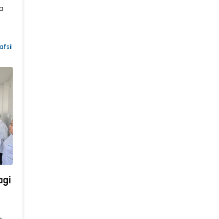
a
afsil
agi