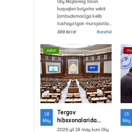
chiqib
Oliy Majlisning Inson
o‘rganilmoqda
huquqlari bo‘yicha vakili
(ombudsman)ga kelib
tushayotgan murojaatlar
hududlarda joyiga
589 Ko'rdi
Batafsil
chiqqan holda
o‘rganilmoqda.
xabar
mu
Tergov
18
15
hibsxonalarida
May
May
saqlanayotgan
2026 yil 18 may kuni Oliy