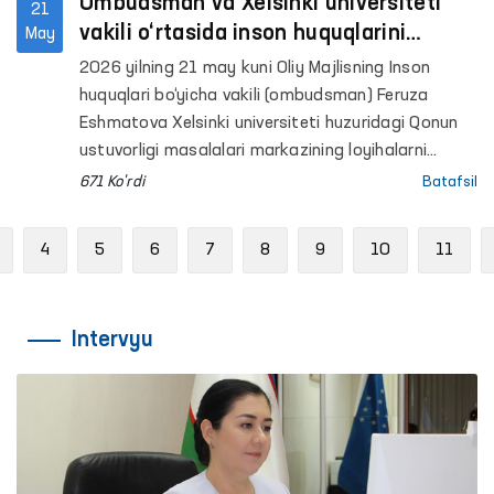
Ombudsman va Xelsinki universiteti
21
vakili o‘rtasida inson huquqlarini
May
himoya qilish sohasidagi hamkorlik
2026 yilning 21 may kuni Oliy Majlisning Inson
masalalari muhokama qilindi
huquqlari bo‘yicha vakili (ombudsman) Feruza
Eshmatova Xelsinki universiteti huzuridagi Qonun
ustuvorligi masalalari markazining loyihalarni
rejalashtirish bo‘yicha mutaxassisi Iida
671 Ko'rdi
Batafsil
Kalmanlexto bilan uchrashdi.
Previous
4
5
6
7
8
9
10
11
Intervyu