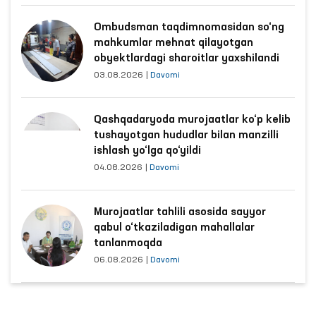
Ombudsman taqdimnomasidan so‘ng
mahkumlar mehnat qilayotgan
obyektlardagi sharoitlar yaxshilandi
03.08.2026
|
Davomi
Qashqadaryoda murojaatlar ko‘p kelib
tushayotgan hududlar bilan manzilli
ishlash yo‘lga qo‘yildi
04.08.2026
|
Davomi
Murojaatlar tahlili asosida sayyor
qabul o‘tkaziladigan mahallalar
tanlanmoqda
06.08.2026
|
Davomi