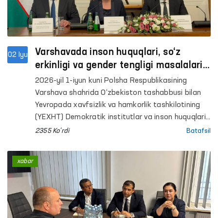
Varshavada inson huquqlari, so‘z
02 Iyu
erkinligi va gender tengligi masalalari
bo‘yicha xalqaro davra suhbati
2026-yil 1-iyun kuni Polsha Respublikasining
o‘tkazildi
Varshava shahrida O‘zbekiston tashabbusi bilan
Yevropada xavfsizlik va hamkorlik tashkilotining
(YEXHT) Demokratik institutlar va inson huquqlari
bo‘yicha byurosi (DIIHB) hamkorligida Varshava
2355 Ko'rdi
Batafsil
universitetida “Inson huquqlari, so‘z erkinligi va
gender tengligi: milliy islohotlar, xalqaro
xabar
standartlar va o‘zaro hamkorlik” mavzusida
xalqaro davra suhbati o‘tkazildi.