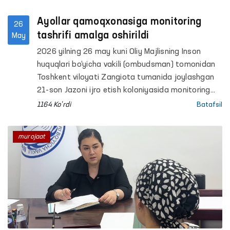
Ayollar qamoqxonasiga monitoring
26
tashrifi amalga oshirildi
May
2026 yilning 26 may kuni Oliy Majlisning Inson
huquqlari bo‘yicha vakili (ombudsman) tomonidan
Toshkent viloyati Zangiota tumanida joylashgan
21-son Jazoni ijro etish koloniyasida monitoring
tashrifi o‘tkazildi.
1164 Ko'rdi
Batafsil
murojaat