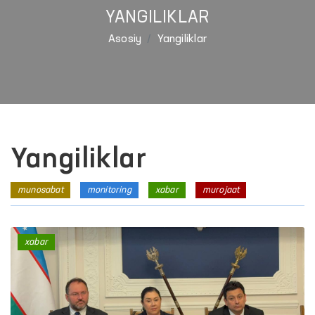
YANGILIKLAR
Asosiy
Yangiliklar
Yangiliklar
munosabat
monitoring
xabar
murojaat
xabar