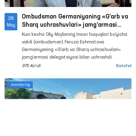
Ombudsman Germaniyaning «G‘arb va
28
Sharq uchrashuvlari» jamg‘armasi
May
delegatsiyasi bilan hamkorlik
Kuni kecha Oliy Majlisning Inson huquqlari bo‘yicha
istiqbollarini muhokama qildi
vakili (ombudsman) Feruza Eshmatova
Germaniyaning «G‘arb va Sharq uchrashuvlari»
jamg‘armasi delegatsiyasi bilan uchrashdi.
375 Ko'rdi
Batafsil
monitoring