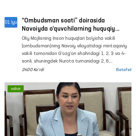
“Ombudsman soati” doirasida
01 Iyu
Navoiyda o‘quvchilarning huquqiy
xabardorligi oshirilmoqda
Oliy Majlisning Inson huquqlari bo‘yicha vakili
(ombudsman)ning Navoiy viloyatidagi mintaqaviy
vakili tomonidan G‘ozg‘on shahridagi 1, 2, 3 va 4-
sonli, shuningdek Nurota tumanidagi 2, 6,
27 va 34-sonli umumiy o‘rta taʼlim
2400 Ko'rdi
Batafsil
maktablarida interaktiv mashg‘ulotlar tashkil
etildi. Ularda jami 280 nafardan ortiq o‘quvchi
xabar
ishtirok etdi.