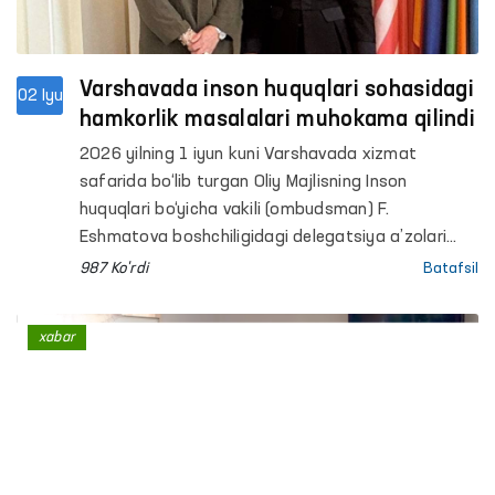
Varshavada inson huquqlari sohasidagi
02 Iyu
hamkorlik masalalari muhokama qilindi
2026 yilning 1 iyun kuni Varshavada xizmat
safarida bo‘lib turgan Oliy Majlisning Inson
huquqlari bo‘yicha vakili (ombudsman) F.
Eshmatova boshchiligidagi delegatsiya a’zolari
Yevropada xavfsizlik va hamkorlik tashkilotining
987 Ko'rdi
Batafsil
(YEXHT) Demokratik institutlar va inson huquqlari
bo‘yicha byurosi (DIIHB) direktori Mariya Telalian
xabar
bilan uchrashishdi.