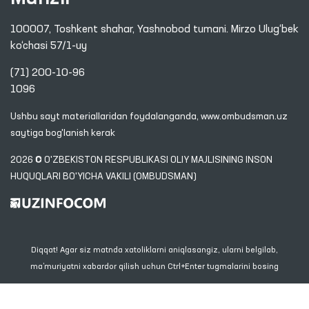
100007, Toshkent shahar, Yashnobod tumani. Mirzo Ulug‘bek
ko‘chasi 57/1-uy
(71) 200-10-96
1096
Ushbu sayt materiallaridan foydalanganda,
www.ombudsman.uz
saytiga bog'lanish kerak
2026 © O'ZBEKISTON RESPUBLIKASI OLIY MAJLISINING INSON
HUQUQLARI BO'YICHA VAKILI (OMBUDSMAN)
Diqqat! Agar siz matnda xatoliklarni aniqlasangiz, ularni belgilab,
ma’muriyatni xabardor qilish uchun Ctrl+Enter tugmalarini bosing