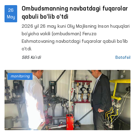
Ombudsmanning navbatdagi fuqarolar
26
qabuli bo‘lib o‘tdi
May
2026 yil 26 may kuni Oliy Majlisning Inson huquqlari
bo‘yicha vakili (ombudsman) Feruza
Eshmatovaning navbatdagi fuqarolar qabuli bo‘lib
o‘tdi.
585 Ko'rdi
Batafsil
monitoring