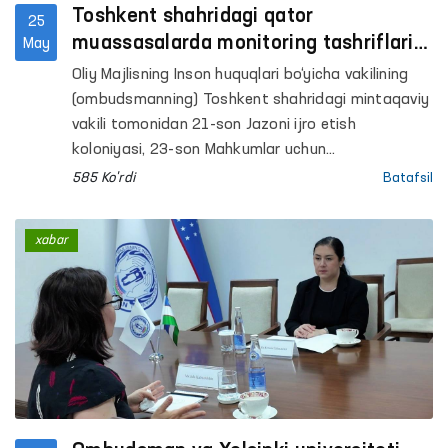
Toshkent shahridagi qator
25
muassasalarda monitoring tashriflari
May
amalga oshirildi
Oliy Majlisning Inson huquqlari bo‘yicha vakilining
(ombudsmanning) Toshkent shahridagi mintaqaviy
vakili tomonidan 21-son Jazoni ijro etish
koloniyasi, 23-son Mahkumlar uchun
ixtisoslashgan kasalxona, 51-son Manzil-koloniya
585 Ko'rdi
Batafsil
va uning ishlab chiqarish obyektlari, 1- va 2-sonli
“Muruvvat” nogironligi bo‘lgan bolalar uchun
xabar
internat uylari, Toshkent shahar majburiy davolash
narkologiya shifoxonasi, Respublika kuzatuv
kuchaytirilgan ruhiy kasalliklar va Ruhiy kasalliklar
klinik shifoxonalariga monitoring tashriflari
amalga oshirildi.