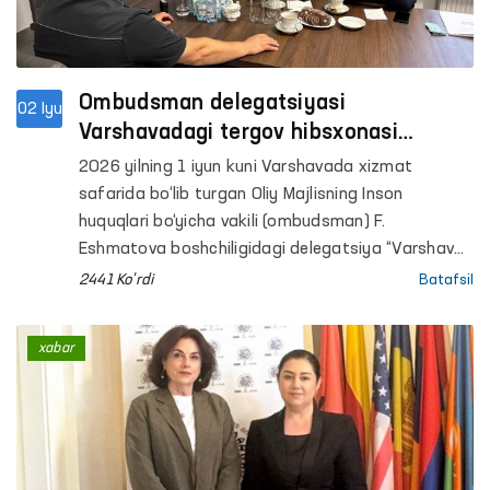
Ombudsman delegatsiyasi
02 Iyu
Varshavadagi tergov hibsxonasi
faoliyati bilan tanishdi
2026 yilning 1 iyun kuni Varshavada xizmat
safarida bo‘lib turgan Oliy Majlisning Inson
huquqlari bo‘yicha vakili (ombudsman) F.
Eshmatova boshchiligidagi delegatsiya “Varshava-
Byalolenka” tergov hibsxonasi faoliyati bilan
2441 Ko'rdi
Batafsil
tanishdi.
xabar