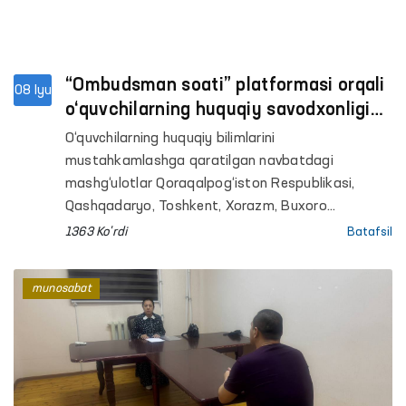
“Ombudsman soati” platformasi orqali
08 Iyu
o‘quvchilarning huquqiy savodxonligi
oshirilmoqda
O‘quvchilarning huquqiy bilimlarini
mustahkamlashga qaratilgan navbatdagi
mashg‘ulotlar Qoraqalpog‘iston Respublikasi,
Qashqadaryo, Toshkent, Xorazm, Buxoro
viloyatlari hamda Toshkent shahridagi umumta’lim
1363 Ko'rdi
Batafsil
maktablarida tashkil etildi. Ombudsmanning
hududlardagi mintaqaviy vakillari tomonidan
munosabat
o‘tkazilgan darslarda 800 nafardan ortiq o‘quvchi
qamrab olindi.