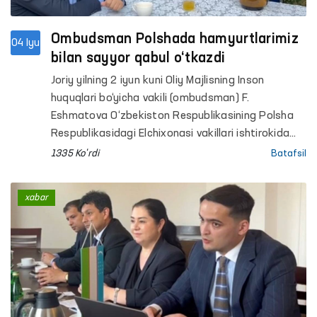
Ombudsman Polshada hamyurtlarimiz
04 Iyu
bilan sayyor qabul o‘tkazdi
Joriy yilning 2 iyun kuni Oliy Majlisning Inson
huquqlari bo‘yicha vakili (ombudsman) F.
Eshmatova O‘zbekiston Respublikasining Polsha
Respublikasidagi Elchixonasi vakillari ishtirokida
Polshada vaqtincha mehnat faoliyatini amalga
1335 Ko'rdi
Batafsil
oshirayotgan O‘zbekiston fuqarolari bilan joyiga
chiqqan holda uchrashildi.
xabar