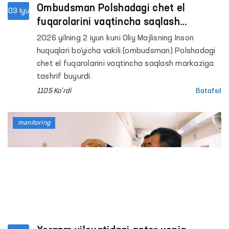
Ombudsman Polshadagi chet el
03 Iyu
fuqarolarini vaqtincha saqlash
markazida fuqarolarimiz bilan ko‘rishib,
2026 yilning 2 iyun kuni Oliy Majlisning Inson
sharoitlar bilan tanishdi
huquqlari bo‘yicha vakili (ombudsman) Polshadagi
chet el fuqarolarini vaqtincha saqlash markaziga
tashrif buyurdi.
1105 Ko'rdi
Batafsil
monitoring