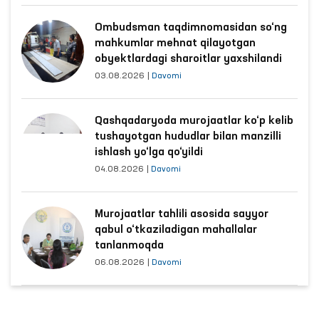
Ombudsman taqdimnomasidan so‘ng
mahkumlar mehnat qilayotgan
obyektlardagi sharoitlar yaxshilandi
03.08.2026
|
Davomi
Qashqadaryoda murojaatlar ko‘p kelib
tushayotgan hududlar bilan manzilli
ishlash yo‘lga qo‘yildi
04.08.2026
|
Davomi
Murojaatlar tahlili asosida sayyor
qabul o‘tkaziladigan mahallalar
tanlanmoqda
06.08.2026
|
Davomi