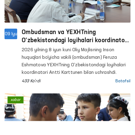
Ombudsman va YEXHTning
09 Iyu
O‘zbekistondagi loyihalari koordinatori
o‘rtasidagi hamkorlik yo‘nalishlari
2026 yilning 8 iyun kuni Oliy Majlisning Inson
muhokama qilindi
huquqlari bo‘yicha vakili (ombudsman) Feruza
Eshmatova YEXHTning O‘zbekistondagi loyihalari
koordinatori Antti Karttunen bilan uchrashdi.
433 Ko'rdi
Batafsil
xabar