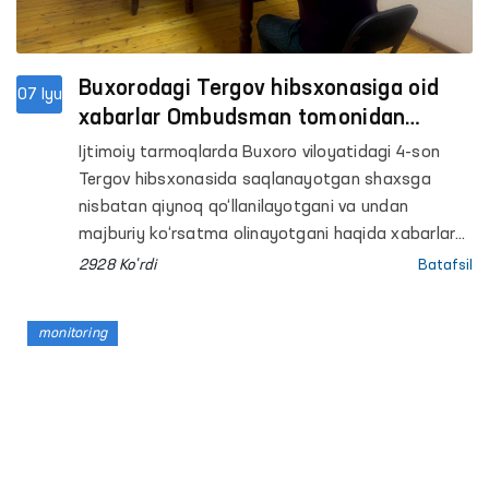
Buxorodagi Tergov hibsxonasiga oid
07 Iyu
xabarlar Ombudsman tomonidan
o‘rganildi
Ijtimoiy tarmoqlarda Buxoro viloyatidagi 4-son
Tergov hibsxonasida saqlanayotgan shaxsga
nisbatan qiynoq qo‘llanilayotgani va undan
majburiy ko‘rsatma olinayotgani haqida xabarlar
tarqaldi.
2928 Ko'rdi
Batafsil
monitoring