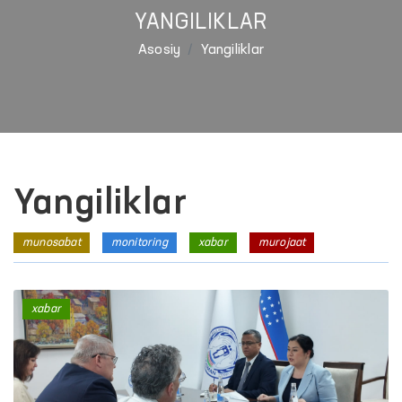
YANGILIKLAR
Asosiy
Yangiliklar
Yangiliklar
munosabat
monitoring
xabar
murojaat
xabar