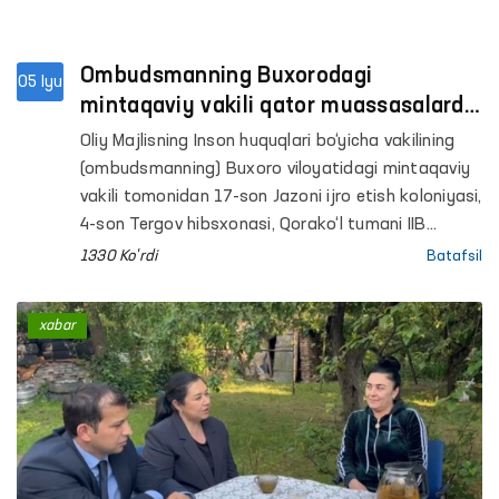
Ombudsmanning Buxorodagi
05 Iyu
mintaqaviy vakili qator muassasalarda
monitoring o‘tkazdi
Oliy Majlisning Inson huquqlari bo‘yicha vakilining
(ombudsmanning) Buxoro viloyatidagi mintaqaviy
vakili tomonidan 17-son Jazoni ijro etish koloniyasi,
4-son Tergov hibsxonasi, Qorako‘l tumani IIB
Vaqtincha saqlash hibsxonasi va shu tumandagi
1330 Ko'rdi
Batafsil
Erkaklar muruvvat uyi hamda Respublika
ixtisoslashtirilgan ruhiy salomatlik ilmiy-amaliy
xabar
tibbiyot markazining psixiatriya xizmati bo‘yicha
Buxoro viloyat filialiga monitoring tashriflari
amalga oshirildi.