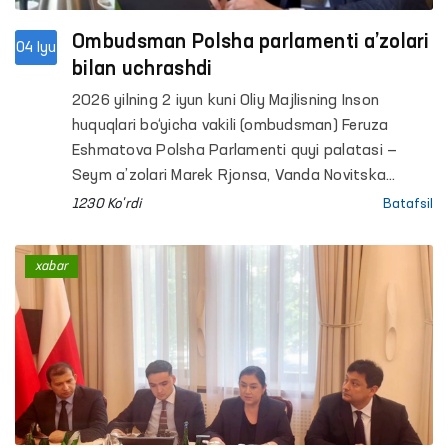
Ombudsman Polsha parlamenti a’zolari
04 Iyu
bilan uchrashdi
2026 yilning 2 iyun kuni Oliy Majlisning Inson
huquqlari bo‘yicha vakili (ombudsman) Feruza
Eshmatova Polsha Parlamenti quyi palatasi —
Seym a’zolari Marek Rjonsa, Vanda Novitska
hamda Alitsiya Lepkovska-Golas bilan uchrashuv
1230 Ko'rdi
Batafsil
o‘tkazdi.
xabar