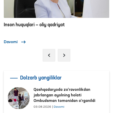
psixiatriya va RIRSIATM narkologiya xizmati
bo‘yicha Xorazm viloyati filiallariga monitoring
tashriflari amalga oshirildi.
Inson huquqlari — oliy qadriyat
Davomi
‹
›
Dolzarb yangiliklar
Qashqadaryoda zo‘ravonlikdan
jabrlangan ayolning holati
Ombudsman tomonidan o‘rganildi
03.08.2026
|
Davomi