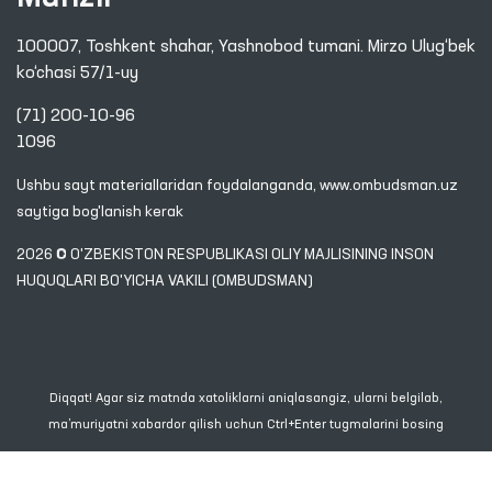
100007, Toshkent shahar, Yashnobod tumani. Mirzo Ulug‘bek
ko‘chasi 57/1-uy
(71) 200-10-96
1096
Ushbu sayt materiallaridan foydalanganda,
www.ombudsman.uz
saytiga bog'lanish kerak
2026 © O'ZBEKISTON RESPUBLIKASI OLIY MAJLISINING INSON
HUQUQLARI BO'YICHA VAKILI (OMBUDSMAN)
Diqqat! Agar siz matnda xatoliklarni aniqlasangiz, ularni belgilab,
ma’muriyatni xabardor qilish uchun Ctrl+Enter tugmalarini bosing