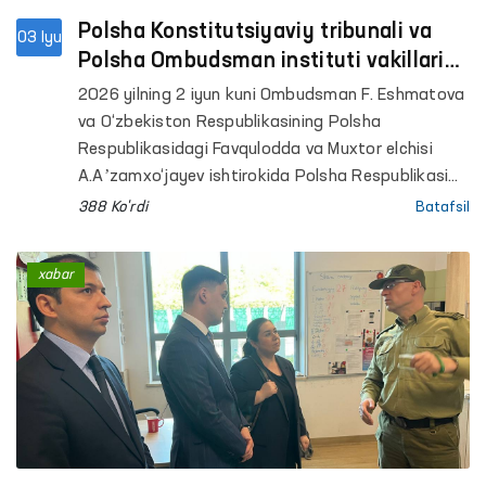
Polsha Konstitutsiyaviy tribunali va
03 Iyu
Polsha Ombudsman instituti vakillari
bilan muloqot
2026 yilning 2 iyun kuni Ombudsman F. Eshmatova
va O‘zbekiston Respublikasining Polsha
Respublikasidagi Favqulodda va Muxtor elchisi
A.Aʼzamxo‘jayev ishtirokida Polsha Respublikasi
Konstitutsiyaviy tribunali (Konstitutsiyaviy sud)
388 Ko'rdi
Batafsil
raisi o‘rinbosari Bartlomey Soxanskiy bilan
uchrashuv o‘tkazdi.
xabar