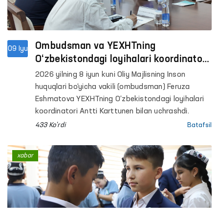
Ombudsman va YEXHTning
09 Iyu
O‘zbekistondagi loyihalari koordinatori
o‘rtasidagi hamkorlik yo‘nalishlari
2026 yilning 8 iyun kuni Oliy Majlisning Inson
muhokama qilindi
huquqlari bo‘yicha vakili (ombudsman) Feruza
Eshmatova YEXHTning O‘zbekistondagi loyihalari
koordinatori Antti Karttunen bilan uchrashdi.
433 Ko'rdi
Batafsil
xabar