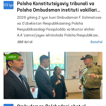
Polsha Konstitutsiyaviy tribunali va
03 Iyu
Polsha Ombudsman instituti vakillari
bilan muloqot
2026 yilning 2 iyun kuni Ombudsman F. Eshmatova
va O‘zbekiston Respublikasining Polsha
Respublikasidagi Favqulodda va Muxtor elchisi
A.Aʼzamxo‘jayev ishtirokida Polsha Respublikasi
Konstitutsiyaviy tribunali (Konstitutsiyaviy sud)
388 Ko'rdi
Batafsil
raisi o‘rinbosari Bartlomey Soxanskiy bilan
uchrashuv o‘tkazdi.
xabar