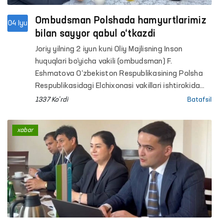
Ombudsman Polshada hamyurtlarimiz
04 Iyu
bilan sayyor qabul o‘tkazdi
Joriy yilning 2 iyun kuni Oliy Majlisning Inson
huquqlari bo‘yicha vakili (ombudsman) F.
Eshmatova O‘zbekiston Respublikasining Polsha
Respublikasidagi Elchixonasi vakillari ishtirokida
Polshada vaqtincha mehnat faoliyatini amalga
1337 Ko'rdi
Batafsil
oshirayotgan O‘zbekiston fuqarolari bilan joyiga
chiqqan holda uchrashildi.
xabar