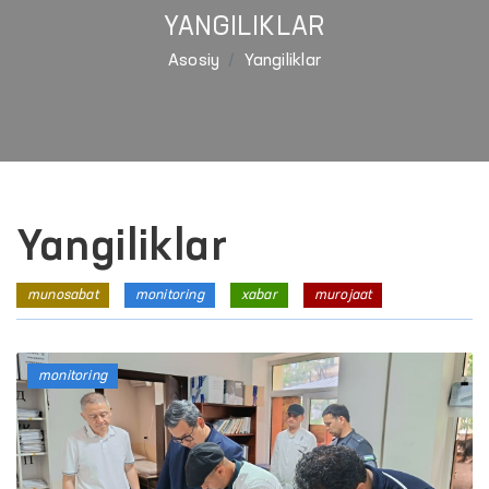
YANGILIKLAR
Asosiy
Yangiliklar
Yangiliklar
munosabat
monitoring
xabar
murojaat
monitoring