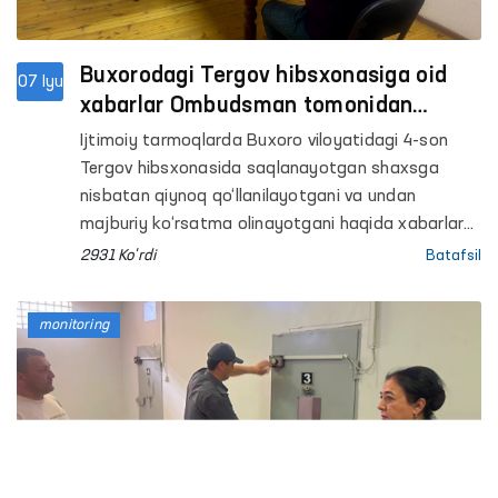
Buxorodagi Tergov hibsxonasiga oid
07 Iyu
xabarlar Ombudsman tomonidan
o‘rganildi
Ijtimoiy tarmoqlarda Buxoro viloyatidagi 4-son
Tergov hibsxonasida saqlanayotgan shaxsga
nisbatan qiynoq qo‘llanilayotgani va undan
majburiy ko‘rsatma olinayotgani haqida xabarlar
tarqaldi.
2931 Ko'rdi
Batafsil
monitoring