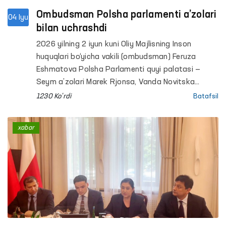
Ombudsman Polsha parlamenti a’zolari
04 Iyu
bilan uchrashdi
2026 yilning 2 iyun kuni Oliy Majlisning Inson
huquqlari bo‘yicha vakili (ombudsman) Feruza
Eshmatova Polsha Parlamenti quyi palatasi —
Seym a’zolari Marek Rjonsa, Vanda Novitska
hamda Alitsiya Lepkovska-Golas bilan uchrashuv
1230 Ko'rdi
Batafsil
o‘tkazdi.
xabar