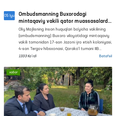
Ombudsmanning Buxorodagi
05 Iyu
mintaqaviy vakili qator muassasalarda
monitoring o‘tkazdi
Oliy Majlisning Inson huquqlari bo‘yicha vakilining
(ombudsmanning) Buxoro viloyatidagi mintaqaviy
vakili tomonidan 17-son Jazoni ijro etish koloniyasi,
4-son Tergov hibsxonasi, Qorako‘l tumani IIB
Vaqtincha saqlash hibsxonasi va shu tumandagi
1333 Ko'rdi
Batafsil
Erkaklar muruvvat uyi hamda Respublika
ixtisoslashtirilgan ruhiy salomatlik ilmiy-amaliy
xabar
tibbiyot markazining psixiatriya xizmati bo‘yicha
Buxoro viloyat filialiga monitoring tashriflari
amalga oshirildi.