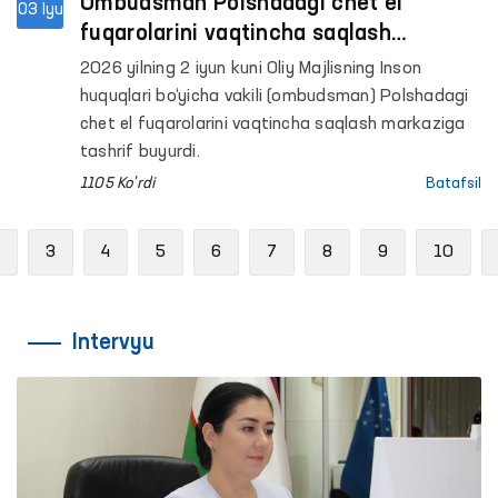
Ombudsman Polshadagi chet el
03 Iyu
fuqarolarini vaqtincha saqlash
markazida fuqarolarimiz bilan ko‘rishib,
2026 yilning 2 iyun kuni Oliy Majlisning Inson
sharoitlar bilan tanishdi
huquqlari bo‘yicha vakili (ombudsman) Polshadagi
chet el fuqarolarini vaqtincha saqlash markaziga
tashrif buyurdi.
1105 Ko'rdi
Batafsil
Previous
3
4
5
6
7
8
9
10
Intervyu