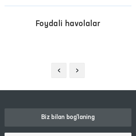
Foydali havolalar
INTERAKTIV DAVLAT XIZMATLARI
YAGONA PORTALI
‹
›
Biz bilan bog'laning