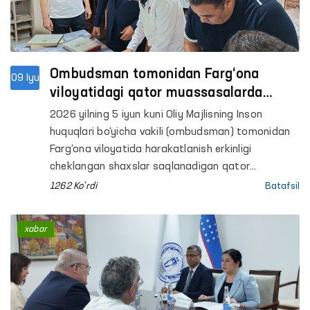
Ombudsman tomonidan Farg‘ona
09 Iyu
viloyatidagi qator muassasalarda
saqlash sharoitlari o‘rganildi
2026 yilning 5 iyun kuni Oliy Majlisning Inson
huquqlari bo‘yicha vakili (ombudsman) tomonidan
Farg‘ona viloyatida harakatlanish erkinligi
cheklangan shaxslar saqlanadigan qator
muassasalarga monitoring tashriflari amalga
1262 Ko'rdi
Batafsil
oshirildi.
xabar