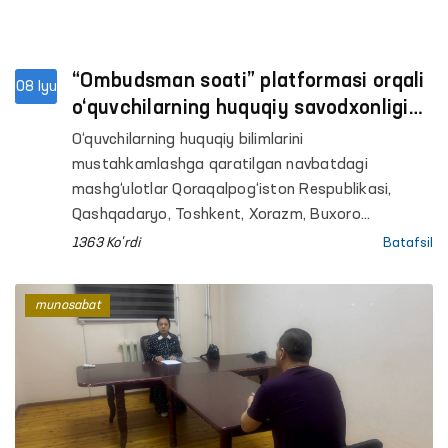
“Ombudsman soati” platformasi orqali
08 Iyu
o‘quvchilarning huquqiy savodxonligi
oshirilmoqda
O‘quvchilarning huquqiy bilimlarini
mustahkamlashga qaratilgan navbatdagi
mashg‘ulotlar Qoraqalpog‘iston Respublikasi,
Qashqadaryo, Toshkent, Xorazm, Buxoro
viloyatlari hamda Toshkent shahridagi umumta’lim
1363 Ko'rdi
Batafsil
maktablarida tashkil etildi. Ombudsmanning
hududlardagi mintaqaviy vakillari tomonidan
munosabat
o‘tkazilgan darslarda 800 nafardan ortiq o‘quvchi
qamrab olindi.