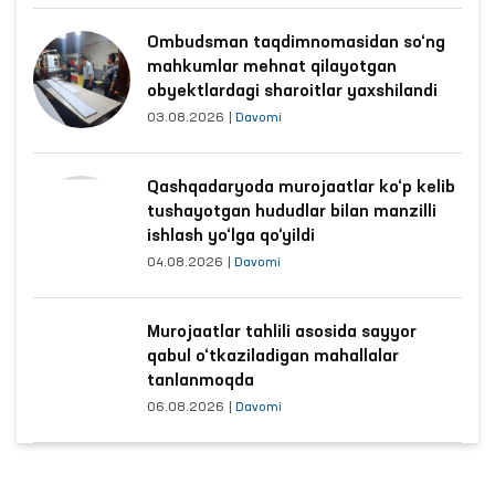
Ombudsman taqdimnomasidan so‘ng
mahkumlar mehnat qilayotgan
obyektlardagi sharoitlar yaxshilandi
03.08.2026
|
Davomi
Qashqadaryoda murojaatlar ko‘p kelib
tushayotgan hududlar bilan manzilli
ishlash yo‘lga qo‘yildi
04.08.2026
|
Davomi
Murojaatlar tahlili asosida sayyor
qabul o‘tkaziladigan mahallalar
tanlanmoqda
06.08.2026
|
Davomi