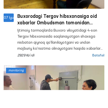
Buxorodagi Tergov hibsxonasiga oid
07 Iyu
xabarlar Ombudsman tomonidan
o‘rganildi
Ijtimoiy tarmoqlarda Buxoro viloyatidagi 4-son
Tergov hibsxonasida saqlanayotgan shaxsga
nisbatan qiynoq qo‘llanilayotgani va undan
majburiy ko‘rsatma olinayotgani haqida xabarlar
tarqaldi.
2929 Ko'rdi
Batafsil
monitoring