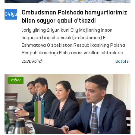
Ombudsman Polshada hamyurtlarimiz
04 Iyu
bilan sayyor qabul o‘tkazdi
Joriy yilning 2 iyun kuni Oliy Majlisning Inson
huquqlari bo‘yicha vakili (ombudsman) F.
Eshmatova O‘zbekiston Respublikasining Polsha
Respublikasidagi Elchixonasi vakillari ishtirokida
Polshada vaqtincha mehnat faoliyatini amalga
1336 Ko'rdi
Batafsil
oshirayotgan O‘zbekiston fuqarolari bilan joyiga
chiqqan holda uchrashildi.
xabar