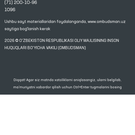
(71) 200-10-96
1096
Ushbu sayt materiallaridan foydalanganda,
www.ombudsman.uz
saytiga bog'lanish kerak
2026 © O'ZBEKISTON RESPUBLIKASI OLIY MAJLISINING INSON
HUQUQLARI BO'YICHA VAKILI (OMBUDSMAN)
Diqqat! Agar siz matnda xatoliklarni aniqlasangiz, ularni belgilab,
ma’muriyatni xabardor qilish uchun Ctrl+Enter tugmalarini bosing