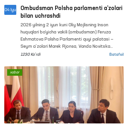
Ombudsman Polsha parlamenti a’zolari
04 Iyu
bilan uchrashdi
2026 yilning 2 iyun kuni Oliy Majlisning Inson
huquqlari bo‘yicha vakili (ombudsman) Feruza
Eshmatova Polsha Parlamenti quyi palatasi —
Seym a’zolari Marek Rjonsa, Vanda Novitska
hamda Alitsiya Lepkovska-Golas bilan uchrashuv
1230 Ko'rdi
Batafsil
o‘tkazdi.
xabar