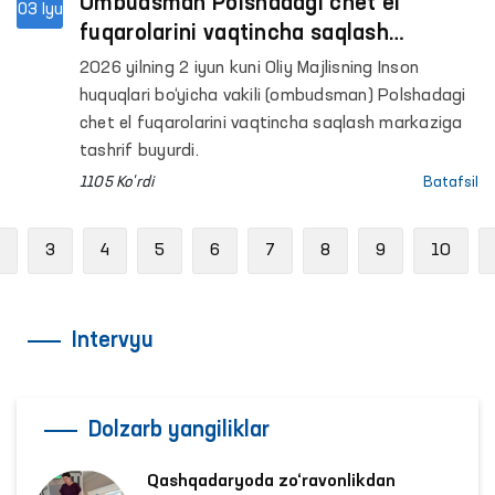
Ombudsman Polshadagi chet el
03 Iyu
fuqarolarini vaqtincha saqlash
markazida fuqarolarimiz bilan ko‘rishib,
2026 yilning 2 iyun kuni Oliy Majlisning Inson
sharoitlar bilan tanishdi
huquqlari bo‘yicha vakili (ombudsman) Polshadagi
chet el fuqarolarini vaqtincha saqlash markaziga
tashrif buyurdi.
1105 Ko'rdi
Batafsil
Previous
3
4
5
6
7
8
9
10
Intervyu
Dolzarb yangiliklar
Qashqadaryoda zo‘ravonlikdan