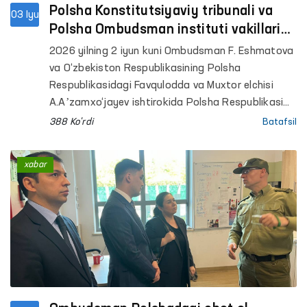
Polsha Konstitutsiyaviy tribunali va
03 Iyu
Polsha Ombudsman instituti vakillari
bilan muloqot
2026 yilning 2 iyun kuni Ombudsman F. Eshmatova
va O‘zbekiston Respublikasining Polsha
Respublikasidagi Favqulodda va Muxtor elchisi
A.Aʼzamxo‘jayev ishtirokida Polsha Respublikasi
Konstitutsiyaviy tribunali (Konstitutsiyaviy sud)
388 Ko'rdi
Batafsil
raisi o‘rinbosari Bartlomey Soxanskiy bilan
uchrashuv o‘tkazdi.
xabar