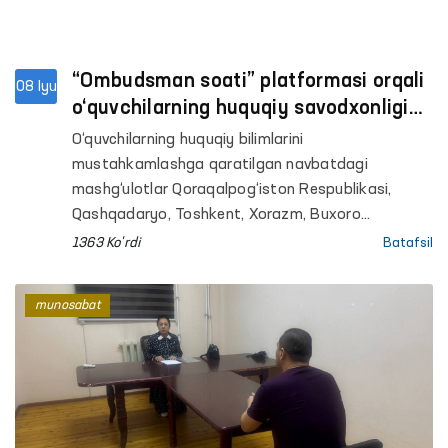
“Ombudsman soati” platformasi orqali
08 Iyu
o‘quvchilarning huquqiy savodxonligi
oshirilmoqda
O‘quvchilarning huquqiy bilimlarini
mustahkamlashga qaratilgan navbatdagi
mashg‘ulotlar Qoraqalpog‘iston Respublikasi,
Qashqadaryo, Toshkent, Xorazm, Buxoro
viloyatlari hamda Toshkent shahridagi umumta’lim
1363 Ko'rdi
Batafsil
maktablarida tashkil etildi. Ombudsmanning
hududlardagi mintaqaviy vakillari tomonidan
munosabat
o‘tkazilgan darslarda 800 nafardan ortiq o‘quvchi
qamrab olindi.