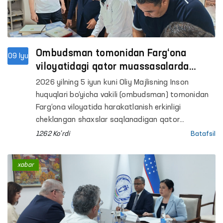
Ombudsman tomonidan Farg‘ona
09 Iyu
viloyatidagi qator muassasalarda
saqlash sharoitlari o‘rganildi
2026 yilning 5 iyun kuni Oliy Majlisning Inson
huquqlari bo‘yicha vakili (ombudsman) tomonidan
Farg‘ona viloyatida harakatlanish erkinligi
cheklangan shaxslar saqlanadigan qator
muassasalarga monitoring tashriflari amalga
1262 Ko'rdi
Batafsil
oshirildi.
xabar