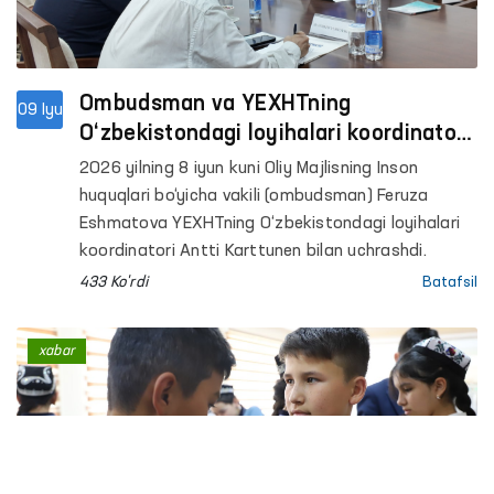
Ombudsman va YEXHTning
09 Iyu
O‘zbekistondagi loyihalari koordinatori
o‘rtasidagi hamkorlik yo‘nalishlari
2026 yilning 8 iyun kuni Oliy Majlisning Inson
muhokama qilindi
huquqlari bo‘yicha vakili (ombudsman) Feruza
Eshmatova YEXHTning O‘zbekistondagi loyihalari
koordinatori Antti Karttunen bilan uchrashdi.
433 Ko'rdi
Batafsil
xabar