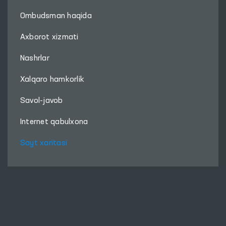
Ombudsman haqida
Axborot xizmati
Nashrlar
Xalqaro hamkorlik
Savol-javob
Internet qabulxona
Sayt xaritasi