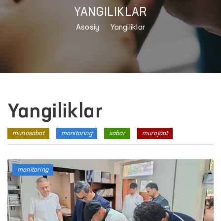
YANGILIKLAR
Asosiy
Yangiliklar
Yangiliklar
munosabat
monitoring
xabar
murojaat
monitoring