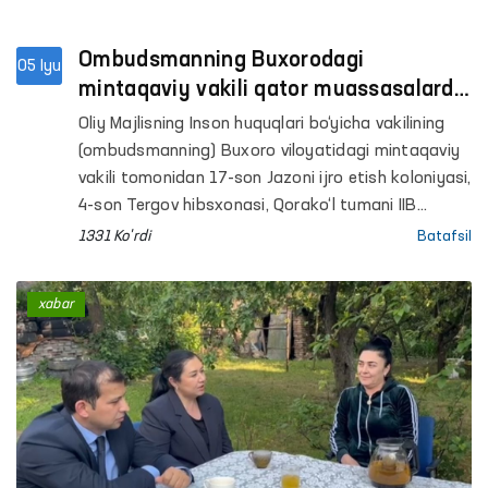
Ombudsmanning Buxorodagi
05 Iyu
mintaqaviy vakili qator muassasalarda
monitoring o‘tkazdi
Oliy Majlisning Inson huquqlari bo‘yicha vakilining
(ombudsmanning) Buxoro viloyatidagi mintaqaviy
vakili tomonidan 17-son Jazoni ijro etish koloniyasi,
4-son Tergov hibsxonasi, Qorako‘l tumani IIB
Vaqtincha saqlash hibsxonasi va shu tumandagi
1331 Ko'rdi
Batafsil
Erkaklar muruvvat uyi hamda Respublika
ixtisoslashtirilgan ruhiy salomatlik ilmiy-amaliy
xabar
tibbiyot markazining psixiatriya xizmati bo‘yicha
Buxoro viloyat filialiga monitoring tashriflari
amalga oshirildi.