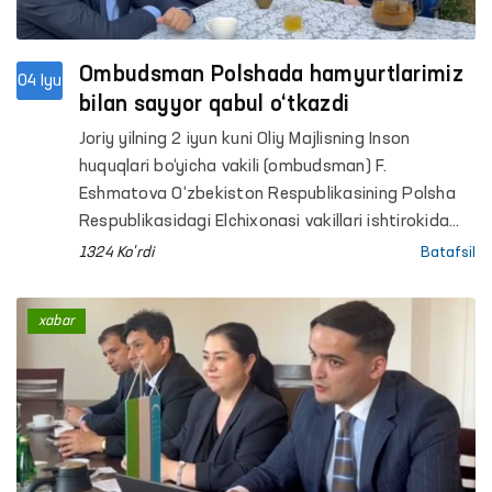
Ombudsman Polshada hamyurtlarimiz
04 Iyu
bilan sayyor qabul o‘tkazdi
Joriy yilning 2 iyun kuni Oliy Majlisning Inson
huquqlari bo‘yicha vakili (ombudsman) F.
Eshmatova O‘zbekiston Respublikasining Polsha
Respublikasidagi Elchixonasi vakillari ishtirokida
Polshada vaqtincha mehnat faoliyatini amalga
1324 Ko'rdi
Batafsil
oshirayotgan O‘zbekiston fuqarolari bilan joyiga
chiqqan holda uchrashildi.
xabar