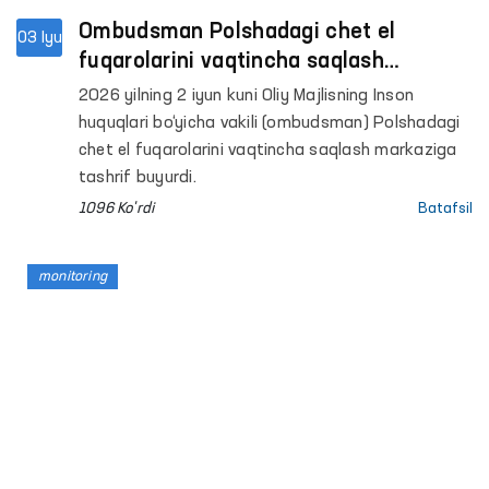
Ombudsman Polshadagi chet el
03 Iyu
fuqarolarini vaqtincha saqlash
markazida fuqarolarimiz bilan ko‘rishib,
2026 yilning 2 iyun kuni Oliy Majlisning Inson
sharoitlar bilan tanishdi
huquqlari bo‘yicha vakili (ombudsman) Polshadagi
chet el fuqarolarini vaqtincha saqlash markaziga
tashrif buyurdi.
1096 Ko'rdi
Batafsil
monitoring