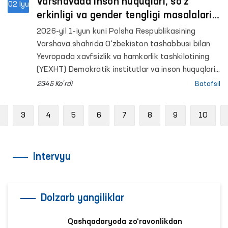
salomatlik ilmiy-amaliy tibbiyot markazining
Varshavada inson huquqlari, so‘z
02 Iyu
psixiatriya va RIRSIATM narkologiya xizmati
erkinligi va gender tengligi masalalari
bo‘yicha Xorazm viloyati filiallariga monitoring
bo‘yicha xalqaro davra suhbati
2026-yil 1-iyun kuni Polsha Respublikasining
tashriflari amalga oshirildi.
o‘tkazildi
Varshava shahrida O‘zbekiston tashabbusi bilan
Yevropada xavfsizlik va hamkorlik tashkilotining
(YEXHT) Demokratik institutlar va inson huquqlari
bo‘yicha byurosi (DIIHB) hamkorligida Varshava
2345 Ko'rdi
Batafsil
universitetida “Inson huquqlari, so‘z erkinligi va
gender tengligi: milliy islohotlar, xalqaro
Previous
3
4
5
6
7
8
9
10
standartlar va o‘zaro hamkorlik” mavzusida
xalqaro davra suhbati o‘tkazildi.
Intervyu
Dolzarb yangiliklar
Qashqadaryoda zo‘ravonlikdan