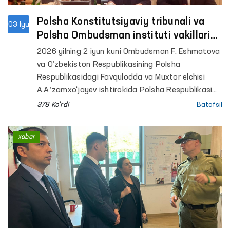
Polsha Konstitutsiyaviy tribunali va
03 Iyu
Polsha Ombudsman instituti vakillari
bilan muloqot
2026 yilning 2 iyun kuni Ombudsman F. Eshmatova
va O‘zbekiston Respublikasining Polsha
Respublikasidagi Favqulodda va Muxtor elchisi
A.Aʼzamxo‘jayev ishtirokida Polsha Respublikasi
Konstitutsiyaviy tribunali (Konstitutsiyaviy sud)
378 Ko'rdi
Batafsil
raisi o‘rinbosari Bartlomey Soxanskiy bilan
uchrashuv o‘tkazdi.
xabar