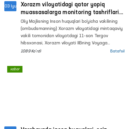
Xorazm viloyatidagi qator yopiq
03 Iyu
muassasalarga monitoring tashriflari
amalga oshirildi
Oliy Majlisning Inson huquqlari bo‘yicha vakilining
(ombudsmanning) Xorazm viloyatidagi mintaqaviy
vakili tomonidan viloyatdagi 11-son Tergov
hibsxonasi, Xorazm viloyati IIBning Voyaga
yetmaganlarga ijtimoiy-huquqiy yordam ko‘rsatish
1089 Ko'rdi
Batafsil
va Muayyan yashash joyiga ega bo‘lmagan
shaxslarni reabilitatsiya qilish markazlari hamda
xabar
Ma’muriy qamoqqa olingan shaxslarni saqlash
uchun mo‘ljallangan maxsus qabulxona, Hazorasp
tumani IIB Vaqtincha saqlash hibsxonasi, Xiva
“Muruvvat” nogironligi bo‘lgan shaxslar uchun
erkaklar internat uyi, Gurlan va Qo‘shko‘pir
tumanlaridagi mastlik holatida bo‘lgan shaxslarga
tibbiy yordam ko‘rsatish tumanlararo punktlari
(hushyorxona), Respublika ixtisoslashtirilgan ruhiy