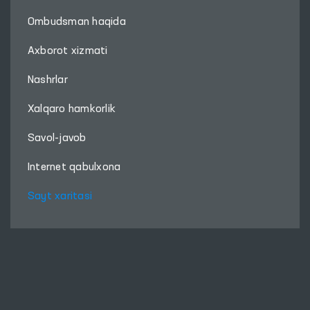
Ombudsman haqida
Axborot xizmati
Nashrlar
Xalqaro hamkorlik
Savol-javob
Internet qabulxona
Sayt xaritasi