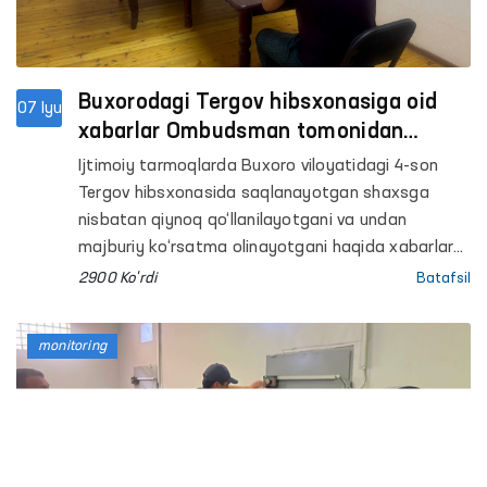
Buxorodagi Tergov hibsxonasiga oid
07 Iyu
xabarlar Ombudsman tomonidan
o‘rganildi
Ijtimoiy tarmoqlarda Buxoro viloyatidagi 4-son
Tergov hibsxonasida saqlanayotgan shaxsga
nisbatan qiynoq qo‘llanilayotgani va undan
majburiy ko‘rsatma olinayotgani haqida xabarlar
tarqaldi.
2900 Ko'rdi
Batafsil
monitoring