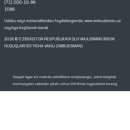
(71) 200-10-96
1096
Ushbu sayt materiallaridan foydalanganda,
www.ombudsman.uz
saytiga bog'lanish kerak
2026 © O'ZBEKISTON RESPUBLIKASI OLIY MAJLISINING INSON
HUQUQLARI BO'YICHA VAKILI (OMBUDSMAN)
Diqqat! Agar siz matnda xatoliklarni aniqlasangiz, ularni belgilab,
ma’muriyatni xabardor qilish uchun Ctrl+Enter tugmalarini bosing