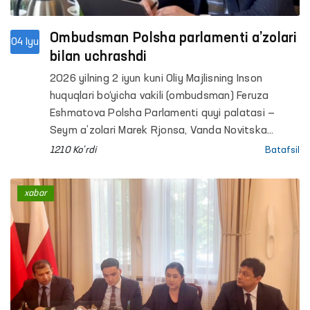
Ombudsman Polsha parlamenti a’zolari
04 Iyu
bilan uchrashdi
2026 yilning 2 iyun kuni Oliy Majlisning Inson
huquqlari bo‘yicha vakili (ombudsman) Feruza
Eshmatova Polsha Parlamenti quyi palatasi —
Seym a’zolari Marek Rjonsa, Vanda Novitska
hamda Alitsiya Lepkovska-Golas bilan uchrashuv
1210 Ko'rdi
Batafsil
o‘tkazdi.
xabar