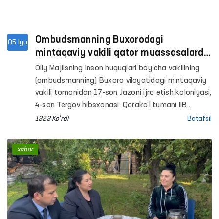
Ombudsmanning Buxorodagi
05 Iyu
mintaqaviy vakili qator muassasalarda
monitoring o‘tkazdi
Oliy Majlisning Inson huquqlari bo‘yicha vakilining
(ombudsmanning) Buxoro viloyatidagi mintaqaviy
vakili tomonidan 17-son Jazoni ijro etish koloniyasi,
4-son Tergov hibsxonasi, Qorako‘l tumani IIB
Vaqtincha saqlash hibsxonasi va shu tumandagi
1323 Ko'rdi
Batafsil
Erkaklar muruvvat uyi hamda Respublika
ixtisoslashtirilgan ruhiy salomatlik ilmiy-amaliy
xabar
tibbiyot markazining psixiatriya xizmati bo‘yicha
Buxoro viloyat filialiga monitoring tashriflari
amalga oshirildi.