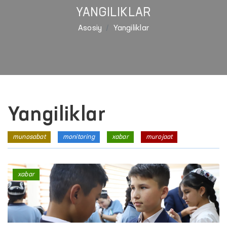
YANGILIKLAR
Asosiy
Yangiliklar
Yangiliklar
munosabat
monitoring
xabar
murojaat
xabar