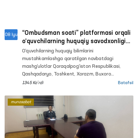
“Ombudsman soati” platformasi orqali
08 Iyu
o‘quvchilarning huquqiy savodxonligi
oshirilmoqda
O‘quvchilarning huquqiy bilimlarini
mustahkamlashga qaratilgan navbatdagi
mashg‘ulotlar Qoraqalpog‘iston Respublikasi,
Qashqadaryo, Toshkent, Xorazm, Buxoro
viloyatlari hamda Toshkent shahridagi umumta’lim
1345 Ko'rdi
Batafsil
maktablarida tashkil etildi. Ombudsmanning
hududlardagi mintaqaviy vakillari tomonidan
munosabat
o‘tkazilgan darslarda 800 nafardan ortiq o‘quvchi
qamrab olindi.