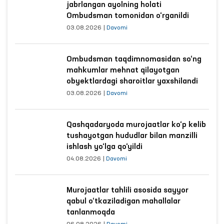
jabrlangan ayolning holati
Ombudsman tomonidan o‘rganildi
03.08.2026
|
Davomi
Ombudsman taqdimnomasidan so‘ng
mahkumlar mehnat qilayotgan
obyektlardagi sharoitlar yaxshilandi
03.08.2026
|
Davomi
Qashqadaryoda murojaatlar ko‘p kelib
tushayotgan hududlar bilan manzilli
ishlash yo‘lga qo‘yildi
04.08.2026
|
Davomi
Murojaatlar tahlili asosida sayyor
qabul o‘tkaziladigan mahallalar
tanlanmoqda