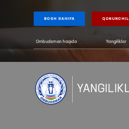
BOSH SAHIFA
QONUNCHIL
Ombudsman haqida
Yangiliklar
YANGILIK