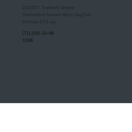
100007, Toshkent shahar,
Yashnobod tumani. Mirzo Ulug‘bek
ko‘chasi 57/1-uy
(71) 200-10-96
1096
+Enter tugmalarini bosing