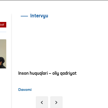
Intervyu
aat
adriyat
Inson huquqlari — oliy qadriyat
Inson huquqla
Davomi
Davomi
‹
›