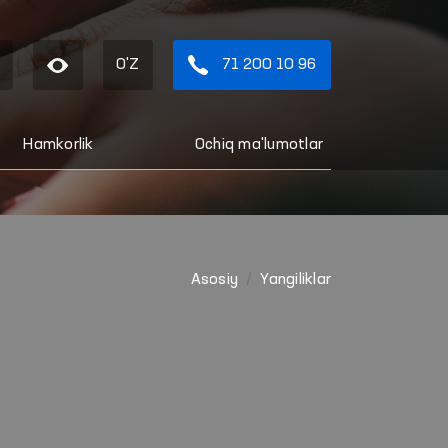
O'Z
71 200 10 96
Hamkorlik
Ochiq ma'lumotlar
Asosiy
Yangiliklar