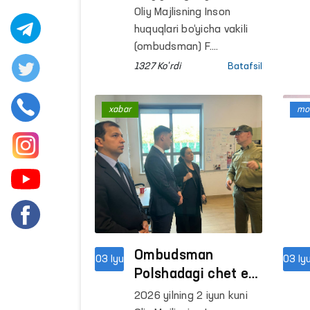
qamrab olindi.
bilan sayyor qabul
Oliy Majlisning Inson
o‘tkazdi
huquqlari bo‘yicha vakili
(ombudsman) F.
Eshmatova O‘zbekiston
1327 Ko'rdi
Batafsil
Respublikasining Polsha
Respublikasidagi
xabar
mon
Elchixonasi vakillari
ishtirokida Polshada
vaqtincha mehnat
faoliyatini amalga
oshirayotgan O‘zbekiston
fuqarolari bilan joyiga
chiqqan holda uchrashildi.
Ombudsman
03 Iyu
03 Iy
Polshadagi chet el
fuqarolarini
2026 yilning 2 iyun kuni