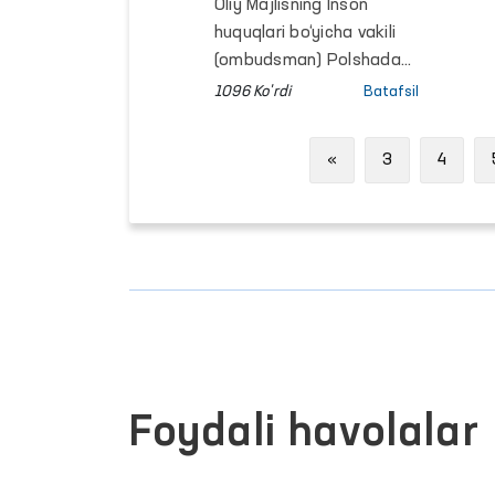
vaqtincha saqlash
Oliy Majlisning Inson
markazida
huquqlari bo‘yicha vakili
fuqarolarimiz bilan
(ombudsman) Polshadagi
chet el fuqarolarini
ko‘rishib, sharoitlar
1096 Ko'rdi
Batafsil
vaqtincha saqlash
bilan tanishdi
markaziga tashrif
Previous
«
3
4
buyurdi.
Foydali havolalar