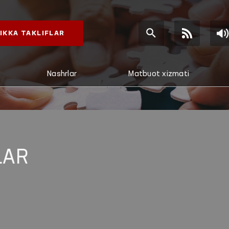
IKKA TAKLIFLAR
Nashrlar
Matbuot xizmati
LAR