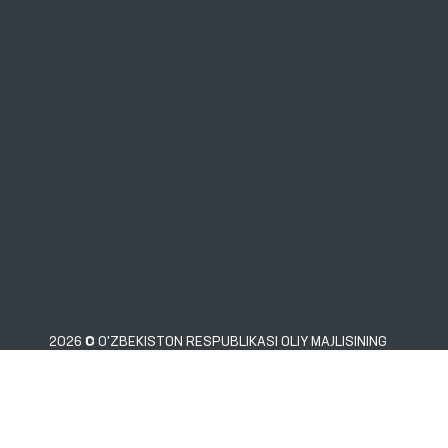
narkologiya xizmati
bo‘yicha Xorazm viloyati
filiallariga monitoring
tashriflari amalga
oshirildi.
2026 © O'ZBEKISTON RESPUBLIKASI OLIY MAJLISINING
INSON HUQUQLARI BO'YICHA VAKILI (OMBUDSMAN)
xatoliklarni aniqlasangiz, ularni belgilab, ma’muriyatni xabardor qilish uchun Ctrl