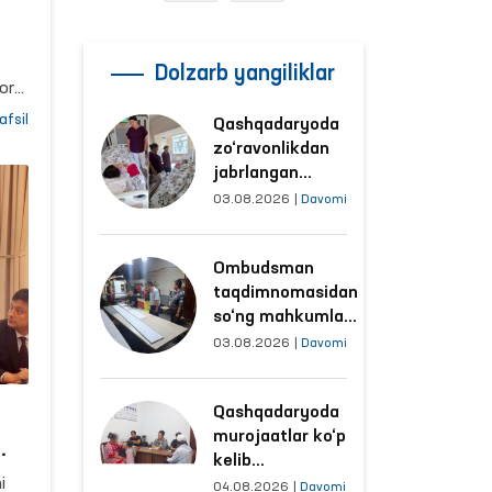
Dolzarb yangiliklar
zdi
oro
y
afsil
Qashqadaryoda
on
zo‘ravonlikdan
jabrlangan
ayolning holati
ov
03.08.2026
|
Davomi
Ombudsman
tomonidan
Ombudsman
o‘rganildi
taqdimnomasidan
ar
so‘ng mahkumlar
mehnat
03.08.2026
|
Davomi
qilayotgan
obyektlardagi
y
Qashqadaryoda
sharoitlar
y
murojaatlar ko‘p
yaxshilandi
kelib
ha
i
tushayotgan
04.08.2026
|
Davomi