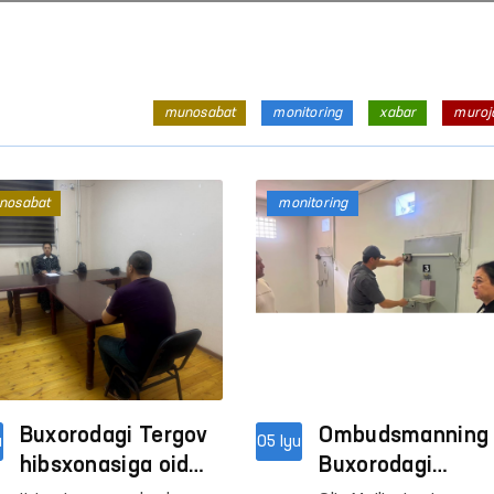
munosabat
monitoring
xabar
muroj
nosabat
monitoring
Inson huquqlari — oliy qadriyat
Inson huquqlari — oliy q
Davomi
Davomi
Buxorodagi Tergov
Ombudsmanning
u
05 Iyu
hibsxonasiga oid
Buxorodagi