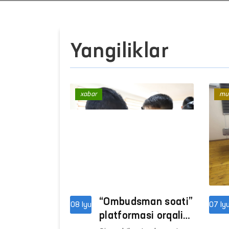
Yangiliklar
xabar
mu
“Ombudsman soati”
08 Iyu
07 Iy
platformasi orqali