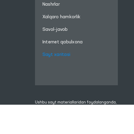
Nashrlar
Xalqaro hamkorlik
Savol-javob
Internet qabulxona
Sayt xaritasi
Ushbu sayt materiallaridan foydalanganda,
www.ombudsman.uz
saytiga bog'lanish kerak
Diqqat! Agar siz matnda 