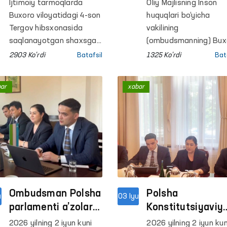
xabarlar
mintaqaviy vakili
Ijtimoiy tarmoqlarda
Oliy Majlisning Inson
Ombudsman
qator
Buxoro viloyatidagi 4-son
huquqlari bo‘yicha
tomonidan
muassasalarda
Tergov hibsxonasida
vakilining
o‘rganildi
saqlanayotgan shaxsga
monitoring o‘tka
(ombudsmanning) Bux
nisbatan qiynoq
viloyatidagi mintaqavi
2903 Ko'rdi
Batafsil
1325 Ko'rdi
Bat
qo‘llanilayotgani va undan
vakili tomonidan 17-s
majburiy ko‘rsatma
Jazoni ijro etish
bar
xabar
olinayotgani haqida
koloniyasi, 4-son Terg
xabarlar tarqaldi.
hibsxonasi, Qorako‘l
tumani IIB Vaqtincha
saqlash hibsxonasi va
shu tumandagi Erkakl
muruvvat uyi hamda
Respublika
ixtisoslashtirilgan ruhi
Ombudsman Polsha
salomatlik ilmiy-amali
Polsha
u
03 Iyu
tibbiyot markazining
parlamenti a’zolari
Konstitutsiyaviy
psixiatriya xizmati
bilan uchrashdi
tribunali va Pols
2026 yilning 2 iyun kuni
2026 yilning 2 iyun kun