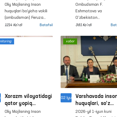
bo‘yicha Buxoro viloya
Ombudsman
Oliy Majlisning Inson
Ombudsman F.
filialiga monitoring
instituti vakillari
huquqlari bo‘yicha vakili
Eshmatova va
tashriflari amalga
(ombudsman) Feruza
bilan muloqot
O‘zbekiston
oshirildi.
Eshmatova Polsha
Respublikasining Pols
1214 Ko'rdi
Batafsil
381 Ko'rdi
Bat
Parlamenti quyi palatasi
Respublikasidagi
— Seym a’zolari Marek
Favqulodda va Muxtor
itoring
xabar
Rjonsa, Vanda Novitska
elchisi A.Aʼzamxo‘jaye
hamda Alitsiya
ishtirokida Polsha
Lepkovska-Golas bilan
Respublikasi
uchrashuv o‘tkazdi.
Konstitutsiyaviy tribun
(Konstitutsiyaviy sud)
raisi o‘rinbosari Bartl
Soxanskiy bilan
uchrashuv o‘tkazdi.
Xorazm viloyatidagi
Varshavada inso
u
02 Iyu
qator yopiq
huquqlari, so‘z
muassasalarga
erkinligi va gend
Oliy Majlisning Inson
2026-yil 1-iyun kuni