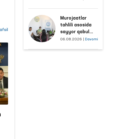
t
hududlar bilan
manzilli ishlash
Murojaatlar
yo‘lga qo‘yildi
tahlili asosida
ha
afsil
sayyor qabul
o‘tkaziladigan
06.08.2026
|
Davomi
mahallalar
v
tanlanmoqda
ali
omey
n
er