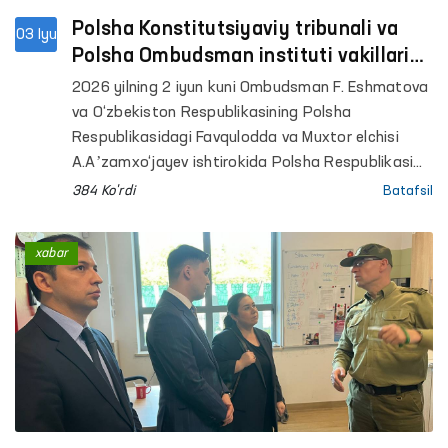
Polsha Konstitutsiyaviy tribunali va
03 Iyu
Polsha Ombudsman instituti vakillari
bilan muloqot
2026 yilning 2 iyun kuni Ombudsman F. Eshmatova
va O‘zbekiston Respublikasining Polsha
Respublikasidagi Favqulodda va Muxtor elchisi
A.Aʼzamxo‘jayev ishtirokida Polsha Respublikasi
Konstitutsiyaviy tribunali (Konstitutsiyaviy sud)
384 Ko'rdi
Batafsil
raisi o‘rinbosari Bartlomey Soxanskiy bilan
uchrashuv o‘tkazdi.
xabar