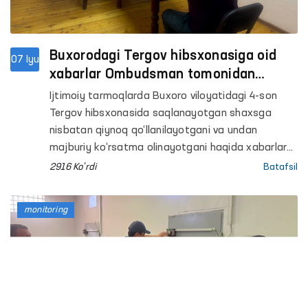
Buxorodagi Tergov hibsxonasiga oid
07 Iyu
xabarlar Ombudsman tomonidan
o‘rganildi
Ijtimoiy tarmoqlarda Buxoro viloyatidagi 4-son
Tergov hibsxonasida saqlanayotgan shaxsga
nisbatan qiynoq qo‘llanilayotgani va undan
majburiy ko‘rsatma olinayotgani haqida xabarlar
tarqaldi.
2916 Ko'rdi
Batafsil
monitoring