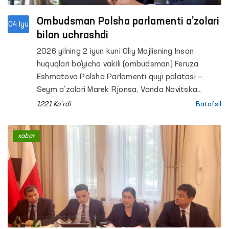
Ombudsman Polsha parlamenti a’zolari
04 Iyu
bilan uchrashdi
2026 yilning 2 iyun kuni Oliy Majlisning Inson
huquqlari bo‘yicha vakili (ombudsman) Feruza
Eshmatova Polsha Parlamenti quyi palatasi —
Seym a’zolari Marek Rjonsa, Vanda Novitska
hamda Alitsiya Lepkovska-Golas bilan uchrashuv
1221 Ko'rdi
Batafsil
o‘tkazdi.
xabar