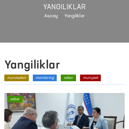
YANGILIKLAR
Asosiy
Yangiliklar
Yangiliklar
munosabat
monitoring
xabar
murojaat
xabar