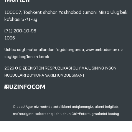
100007, Toshkent shahar, Yashnobod tumani. Mirzo Ulug‘bek
ko‘chasi 57/1-uy
(71) 200-10-96
1096
Ushbu sayt materiallaridan foydalanganda,
www.ombudsman.uz
saytiga bog'lanish kerak
2026 © O'ZBEKISTON RESPUBLIKASI OLIY MAJLISINING INSON
HUQUQLARI BO'YICHA VAKILI (OMBUDSMAN)
Diqqat! Agar siz matnda xatoliklarni aniqlasangiz, ularni belgilab,
ma’muriyatni xabardor qilish uchun Ctrl+Enter tugmalarini bosing