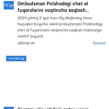
Ombudsman Polshadagi chet el
03 Iyu
fuqarolarini vaqtincha saqlash
markazida fuqarolarimiz bilan ko‘rishib,
2026 yilning 2 iyun kuni Oliy Majlisning Inson
sharoitlar bilan tanishdi
huquqlari bo‘yicha vakili (ombudsman) Polshadagi
chet el fuqarolarini vaqtincha saqlash markaziga
tashrif buyurdi.
1100 Ko'rdi
Batafsil
monitoring