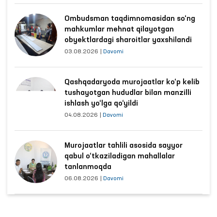
Ombudsman taqdimnomasidan so‘ng
mahkumlar mehnat qilayotgan
obyektlardagi sharoitlar yaxshilandi
03.08.2026
|
Davomi
Qashqadaryoda murojaatlar ko‘p kelib
tushayotgan hududlar bilan manzilli
ishlash yo‘lga qo‘yildi
04.08.2026
|
Davomi
Murojaatlar tahlili asosida sayyor
qabul o‘tkaziladigan mahallalar
tanlanmoqda
06.08.2026
|
Davomi