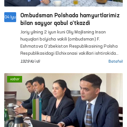
Ombudsman Polshada hamyurtlarimiz
04 Iyu
bilan sayyor qabul o‘tkazdi
Joriy yilning 2 iyun kuni Oliy Majlisning Inson
huquqlari bo‘yicha vakili (ombudsman) F.
Eshmatova O‘zbekiston Respublikasining Polsha
Respublikasidagi Elchixonasi vakillari ishtirokida
Polshada vaqtincha mehnat faoliyatini amalga
1329 Ko'rdi
Batafsil
oshirayotgan O‘zbekiston fuqarolari bilan joyiga
chiqqan holda uchrashildi.
xabar