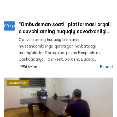
“Ombudsman soati” platformasi orqali
08 Iyu
o‘quvchilarning huquqiy savodxonligi
oshirilmoqda
O‘quvchilarning huquqiy bilimlarini
mustahkamlashga qaratilgan navbatdagi
mashg‘ulotlar Qoraqalpog‘iston Respublikasi,
Qashqadaryo, Toshkent, Xorazm, Buxoro
viloyatlari hamda Toshkent shahridagi umumta’lim
1356 Ko'rdi
Batafsil
maktablarida tashkil etildi. Ombudsmanning
hududlardagi mintaqaviy vakillari tomonidan
munosabat
o‘tkazilgan darslarda 800 nafardan ortiq o‘quvchi
qamrab olindi.