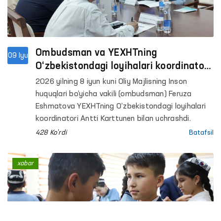
Ombudsman va YEXHTning
09 Iyu
O‘zbekistondagi loyihalari koordinatori
o‘rtasidagi hamkorlik yo‘nalishlari
2026 yilning 8 iyun kuni Oliy Majlisning Inson
muhokama qilindi
huquqlari bo‘yicha vakili (ombudsman) Feruza
Eshmatova YEXHTning O‘zbekistondagi loyihalari
koordinatori Antti Karttunen bilan uchrashdi.
428 Ko'rdi
Batafsil
xabar