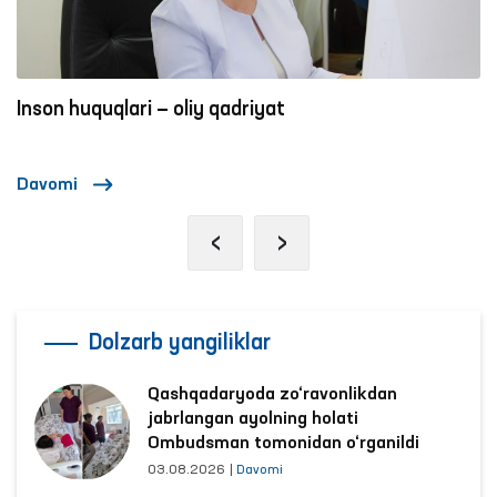
psixiatriya va RIRSIATM narkologiya xizmati
bo‘yicha Xorazm viloyati filiallariga monitoring
tashriflari amalga oshirildi.
Inson huquqlari — oliy qadriyat
Davomi
‹
›
Dolzarb yangiliklar
Qashqadaryoda zo‘ravonlikdan
jabrlangan ayolning holati
Ombudsman tomonidan o‘rganildi
03.08.2026
|
Davomi