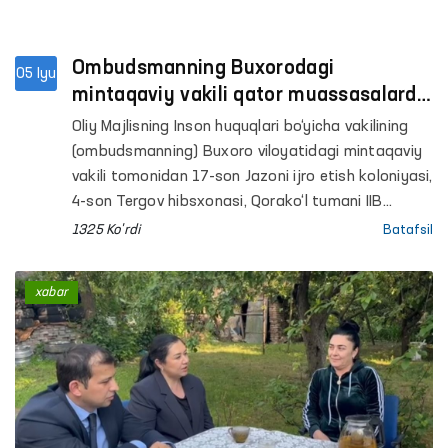
Ombudsmanning Buxorodagi
05 Iyu
mintaqaviy vakili qator muassasalarda
monitoring o‘tkazdi
Oliy Majlisning Inson huquqlari bo‘yicha vakilining
(ombudsmanning) Buxoro viloyatidagi mintaqaviy
vakili tomonidan 17-son Jazoni ijro etish koloniyasi,
4-son Tergov hibsxonasi, Qorako‘l tumani IIB
Vaqtincha saqlash hibsxonasi va shu tumandagi
1325 Ko'rdi
Batafsil
Erkaklar muruvvat uyi hamda Respublika
ixtisoslashtirilgan ruhiy salomatlik ilmiy-amaliy
xabar
tibbiyot markazining psixiatriya xizmati bo‘yicha
Buxoro viloyat filialiga monitoring tashriflari
amalga oshirildi.