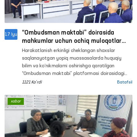
“Ombudsman maktabi” doirasida
17 Iyu
mahkumlar uchun ochiq muloqotlar
o‘tkazilmoqda
Harakatlanish erkinligi cheklangan shaxslar
saqlanayotgan yopiq muassasalarda huquqiy
bilim va ko‘nikmalarni oshirishga qaratilgan
“Ombudsman maktabi” platformasi doirasidagi
tadbirlar davom etmoqda.
1121 Ko'rdi
Batafsil
xabar