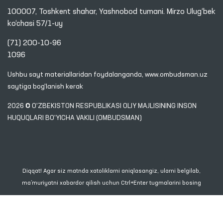
100007, Toshkent shahar, Yashnobod tumani. Mirzo Ulug‘bek
ko‘chasi 57/1-uy
(71) 200-10-96
1096
Ushbu sayt materiallaridan foydalanganda,
www.ombudsman.uz
saytiga bog'lanish kerak
2026 © O'ZBEKISTON RESPUBLIKASI OLIY MAJLISINING INSON
HUQUQLARI BO'YICHA VAKILI (OMBUDSMAN)
Diqqat! Agar siz matnda xatoliklarni aniqlasangiz, ularni belgilab,
ma’muriyatni xabardor qilish uchun Ctrl+Enter tugmalarini bosing