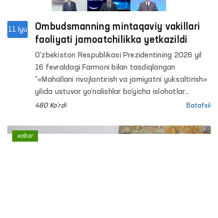
ilmiy-amaliy tibbiyot markazining psixiatriya
xizmati bo‘yicha Samarqand viloyati filiali va shu
tumandagi “Muruvvat” nogironligi bo‘lgan shaxslar
Ombudsmanning mintaqaviy vakillari
11 Iyu
uchun ayollar va erkaklar internat uylarida
faoliyati jamoatchilikka yetkazildi
monitoring tashriflari amalga oshirildi.
O‘zbekiston Respublikasi Prezidentining 2026 yil
16 fevraldagi Farmoni bilan tasdiqlangan
“«Mahallani rivojlantirish va jamiyatni yuksaltirish»
yilida ustuvor yo‘nalishlar bo‘yicha islohotlar
dasturlari va «O‘zbekiston — 2030» strategiyasini
480 Ko'rdi
Batafsil
amalga oshirish bo‘yicha davlat dasturi”da
Ombudsman va uning mintaqaviy vakillari faoliyati
xabar
yuzasidan har chorakda jamoatchilikni xabardor
qilish amaliyoti nazarda tutilgan.