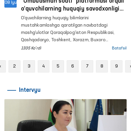
“Ombudsman soati” platformasi orqali
08 Iyu
o‘quvchilarning huquqiy savodxonligi
oshirilmoqda
O‘quvchilarning huquqiy bilimlarini
mustahkamlashga qaratilgan navbatdagi
mashg‘ulotlar Qoraqalpog‘iston Respublikasi,
Qashqadaryo, Toshkent, Xorazm, Buxoro
viloyatlari hamda Toshkent shahridagi umumta’lim
1335 Ko'rdi
Batafsil
maktablarida tashkil etildi. Ombudsmanning
hududlardagi mintaqaviy vakillari tomonidan
Previous
«
2
3
4
5
6
7
8
9
o‘tkazilgan darslarda 800 nafardan ortiq o‘quvchi
qamrab olindi.
Intervyu