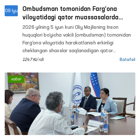
Ombudsman tomonidan Farg‘ona
09 Iyu
viloyatidagi qator muassasalarda
saqlash sharoitlari o‘rganildi
2026 yilning 5 iyun kuni Oliy Majlisning Inson
huquqlari bo‘yicha vakili (ombudsman) tomonidan
Farg‘ona viloyatida harakatlanish erkinligi
cheklangan shaxslar saqlanadigan qator
muassasalarga monitoring tashriflari amalga
1247 Ko'rdi
Batafsil
oshirildi.
xabar