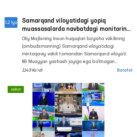
Samarqand viloyatidagi yopiq
12 Iyu
muassasalarda navbatdagi monitoring
tashriflari amalga oshirildi
Oliy Majlisning Inson huquqlari bo‘yicha vakilining
(ombudsmanning) Samarqand viloyatidagi
mintaqaviy vakili tomonidan Samarqand viloyati
IIB Muayyan yashash joyiga ega bo‘lmagan
shaxslarni reabilitatsiya qilish markazi,
1143 Ko'rdi
Batafsil
Samarqand viloyati Ijtimoiy qo‘llab-quvvatlash
markazi, Pastdarg‘om tumani hamda Samarqand
xabar
va Kattaqo‘rg‘on shaharlari IIB Vaqtincha saqlash
hibsxonalari (VSH), Mastlik holatida bo‘lgan
shaxslarga tibbiy yordam ko‘rsatish Nurobod
tumanlararo va Kattaqo‘rg‘on tumanlararo
punktlari (hushyorxona), Urgut tumanidagi
Respublika ixtisoslashtirilgan ruhiy salomatlik