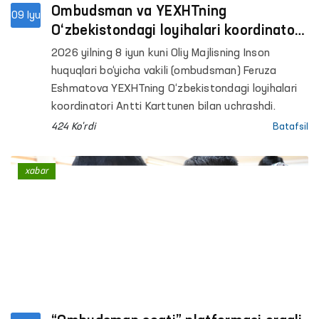
Ombudsman va YEXHTning
09 Iyu
O‘zbekistondagi loyihalari koordinatori
o‘rtasidagi hamkorlik yo‘nalishlari
2026 yilning 8 iyun kuni Oliy Majlisning Inson
muhokama qilindi
huquqlari bo‘yicha vakili (ombudsman) Feruza
Eshmatova YEXHTning O‘zbekistondagi loyihalari
koordinatori Antti Karttunen bilan uchrashdi.
424 Ko'rdi
Batafsil
xabar