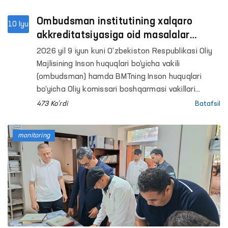
Ombudsman institutining xalqaro
10 Iyu
akkreditatsiyasiga oid masalalar
muhokama qilindi
2026 yil 9 iyun kuni O‘zbekiston Respublikasi Oliy
Majlisining Inson huquqlari bo‘yicha vakili
(ombudsman) hamda BMTning Inson huquqlari
bo‘yicha Oliy komissari boshqarmasi vakillari
ishtirokida onlayn uchrashuv bo‘lib o‘tdi.
473 Ko'rdi
Batafsil
monitoring