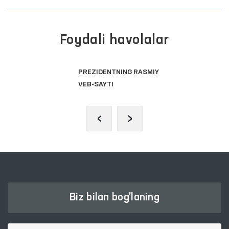
Foydali havolalar
OLIY MAJLIS QONUNCHILIK
PALATASI
‹
›
Biz bilan bog'laning