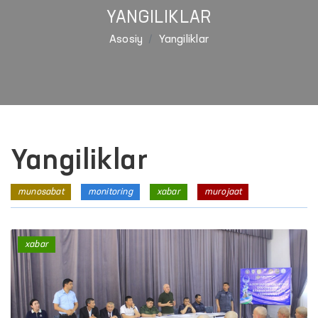
YANGILIKLAR
Asosiy
Yangiliklar
Yangiliklar
munosabat
monitoring
xabar
murojaat
xabar