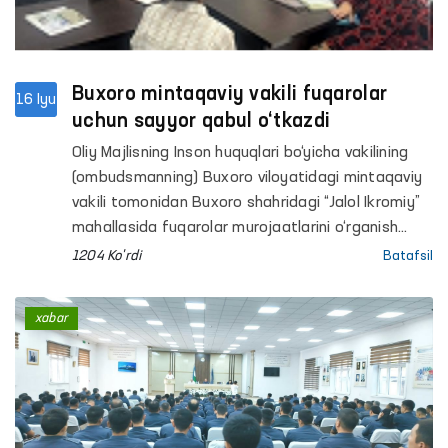
Buxoro mintaqaviy vakili fuqarolar
16 Iyu
uchun sayyor qabul o‘tkazdi
Oliy Majlisning Inson huquqlari bo‘yicha vakilining
(ombudsmanning) Buxoro viloyatidagi mintaqaviy
vakili tomonidan Buxoro shahridagi “Jalol Ikromiy”
mahallasida fuqarolar murojaatlarini o‘rganish
maqsadida sayyor qabul o‘tkazildi.
1204 Ko'rdi
Batafsil
xabar