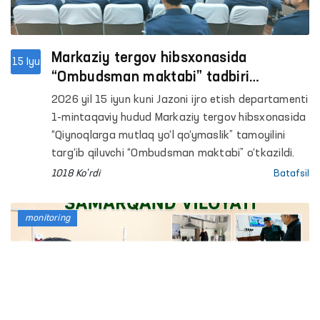
Markaziy tergov hibsxonasida
15 Iyu
“Ombudsman maktabi” tadbiri
o‘tkazildi
2026 yil 15 iyun kuni Jazoni ijro etish departamenti
1-mintaqaviy hudud Markaziy tergov hibsxonasida
“Qiynoqlarga mutlaq yo‘l qo‘ymaslik” tamoyilini
targ‘ib qiluvchi “Ombudsman maktabi” o‘tkazildi.
1018 Ko'rdi
Batafsil
monitoring