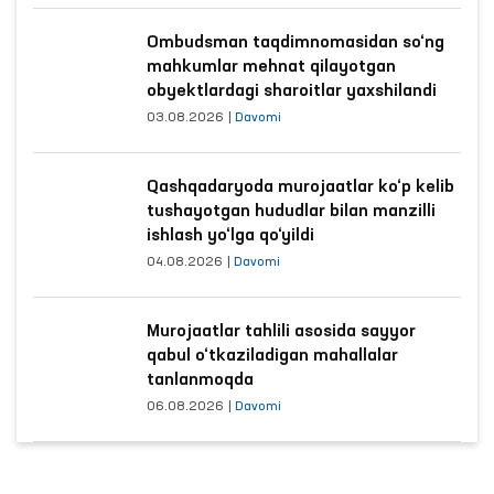
Ombudsman taqdimnomasidan so‘ng
mahkumlar mehnat qilayotgan
obyektlardagi sharoitlar yaxshilandi
03.08.2026
|
Davomi
Qashqadaryoda murojaatlar ko‘p kelib
tushayotgan hududlar bilan manzilli
ishlash yo‘lga qo‘yildi
04.08.2026
|
Davomi
Murojaatlar tahlili asosida sayyor
qabul o‘tkaziladigan mahallalar
tanlanmoqda
06.08.2026
|
Davomi