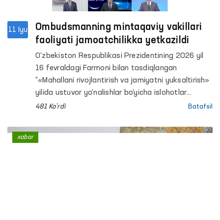
ilmiy-amaliy tibbiyot markazining psixiatriya
xizmati bo‘yicha Samarqand viloyati filiali va shu
tumandagi “Muruvvat” nogironligi bo‘lgan shaxslar
Ombudsmanning mintaqaviy vakillari
11 Iyu
uchun ayollar va erkaklar internat uylarida
faoliyati jamoatchilikka yetkazildi
monitoring tashriflari amalga oshirildi.
O‘zbekiston Respublikasi Prezidentining 2026 yil
16 fevraldagi Farmoni bilan tasdiqlangan
“«Mahallani rivojlantirish va jamiyatni yuksaltirish»
yilida ustuvor yo‘nalishlar bo‘yicha islohotlar
dasturlari va «O‘zbekiston — 2030» strategiyasini
481 Ko'rdi
Batafsil
amalga oshirish bo‘yicha davlat dasturi”da
Ombudsman va uning mintaqaviy vakillari faoliyati
xabar
yuzasidan har chorakda jamoatchilikni xabardor
qilish amaliyoti nazarda tutilgan.