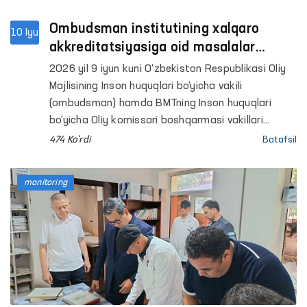
Ombudsman institutining xalqaro
10 Iyu
akkreditatsiyasiga oid masalalar
muhokama qilindi
2026 yil 9 iyun kuni O‘zbekiston Respublikasi Oliy
Majlisining Inson huquqlari bo‘yicha vakili
(ombudsman) hamda BMTning Inson huquqlari
bo‘yicha Oliy komissari boshqarmasi vakillari
ishtirokida onlayn uchrashuv bo‘lib o‘tdi.
474 Ko'rdi
Batafsil
monitoring