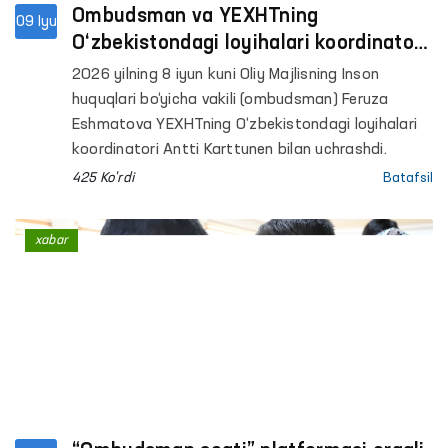
Ombudsman va YEXHTning
09 Iyu
O‘zbekistondagi loyihalari koordinatori
o‘rtasidagi hamkorlik yo‘nalishlari
2026 yilning 8 iyun kuni Oliy Majlisning Inson
muhokama qilindi
huquqlari bo‘yicha vakili (ombudsman) Feruza
Eshmatova YEXHTning O‘zbekistondagi loyihalari
koordinatori Antti Karttunen bilan uchrashdi.
425 Ko'rdi
Batafsil
xabar