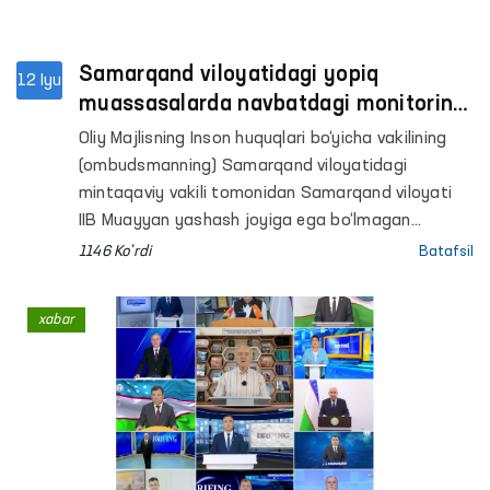
Samarqand viloyatidagi yopiq
12 Iyu
muassasalarda navbatdagi monitoring
tashriflari amalga oshirildi
Oliy Majlisning Inson huquqlari bo‘yicha vakilining
(ombudsmanning) Samarqand viloyatidagi
mintaqaviy vakili tomonidan Samarqand viloyati
IIB Muayyan yashash joyiga ega bo‘lmagan
shaxslarni reabilitatsiya qilish markazi,
1146 Ko'rdi
Batafsil
Samarqand viloyati Ijtimoiy qo‘llab-quvvatlash
markazi, Pastdarg‘om tumani hamda Samarqand
xabar
va Kattaqo‘rg‘on shaharlari IIB Vaqtincha saqlash
hibsxonalari (VSH), Mastlik holatida bo‘lgan
shaxslarga tibbiy yordam ko‘rsatish Nurobod
tumanlararo va Kattaqo‘rg‘on tumanlararo
punktlari (hushyorxona), Urgut tumanidagi
Respublika ixtisoslashtirilgan ruhiy salomatlik