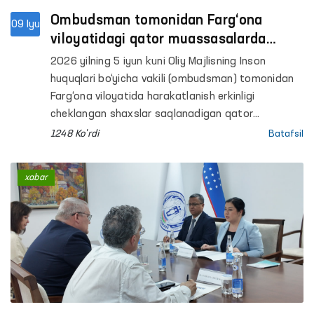
Ombudsman tomonidan Farg‘ona
09 Iyu
viloyatidagi qator muassasalarda
saqlash sharoitlari o‘rganildi
2026 yilning 5 iyun kuni Oliy Majlisning Inson
huquqlari bo‘yicha vakili (ombudsman) tomonidan
Farg‘ona viloyatida harakatlanish erkinligi
cheklangan shaxslar saqlanadigan qator
muassasalarga monitoring tashriflari amalga
1248 Ko'rdi
Batafsil
oshirildi.
xabar