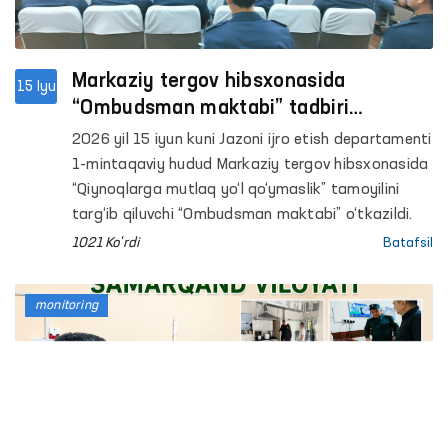
Markaziy tergov hibsxonasida
15 Iyu
“Ombudsman maktabi” tadbiri
o‘tkazildi
2026 yil 15 iyun kuni Jazoni ijro etish departamenti
1-mintaqaviy hudud Markaziy tergov hibsxonasida
“Qiynoqlarga mutlaq yo‘l qo‘ymaslik” tamoyilini
targ‘ib qiluvchi “Ombudsman maktabi” o‘tkazildi.
1021 Ko'rdi
Batafsil
monitoring