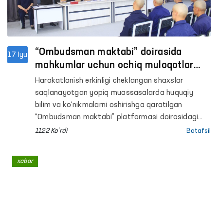
“Ombudsman maktabi” doirasida
17 Iyu
mahkumlar uchun ochiq muloqotlar
o‘tkazilmoqda
Harakatlanish erkinligi cheklangan shaxslar
saqlanayotgan yopiq muassasalarda huquqiy
bilim va ko‘nikmalarni oshirishga qaratilgan
“Ombudsman maktabi” platformasi doirasidagi
tadbirlar davom etmoqda.
1122 Ko'rdi
Batafsil
xabar