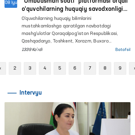
“Ombudsman soati” platformasi orqali
08 Iyu
o‘quvchilarning huquqiy savodxonligi
oshirilmoqda
O‘quvchilarning huquqiy bilimlarini
mustahkamlashga qaratilgan navbatdagi
mashg‘ulotlar Qoraqalpog‘iston Respublikasi,
Qashqadaryo, Toshkent, Xorazm, Buxoro
viloyatlari hamda Toshkent shahridagi umumta’lim
1339 Ko'rdi
Batafsil
maktablarida tashkil etildi. Ombudsmanning
hududlardagi mintaqaviy vakillari tomonidan
Previous
«
2
3
4
5
6
7
8
9
o‘tkazilgan darslarda 800 nafardan ortiq o‘quvchi
qamrab olindi.
Intervyu