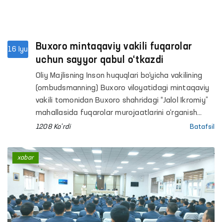
Buxoro mintaqaviy vakili fuqarolar
16 Iyu
uchun sayyor qabul o‘tkazdi
Oliy Majlisning Inson huquqlari bo‘yicha vakilining
(ombudsmanning) Buxoro viloyatidagi mintaqaviy
vakili tomonidan Buxoro shahridagi “Jalol Ikromiy”
mahallasida fuqarolar murojaatlarini o‘rganish
maqsadida sayyor qabul o‘tkazildi.
1208 Ko'rdi
Batafsil
xabar