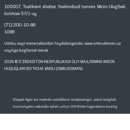
100007, Toshkent shahar, Yashnobod tumani. Mirzo Ulug‘bek
ko‘chasi 57/1-uy
(71) 200-10-96
1096
Ushbu sayt materiallaridan foydalanganda,
www.ombudsman.uz
saytiga bog'lanish kerak
2026 © O'ZBEKISTON RESPUBLIKASI OLIY MAJLISINING INSON
HUQUQLARI BO'YICHA VAKILI (OMBUDSMAN)
Diqqat! Agar siz matnda xatoliklarni aniqlasangiz, ularni belgilab,
ma’muriyatni xabardor qilish uchun Ctrl+Enter tugmalarini bosing