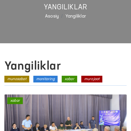
YANGILIKLAR
Asosiy
Yangiliklar
Yangiliklar
munosabat
monitoring
xabar
murojaat
xabar