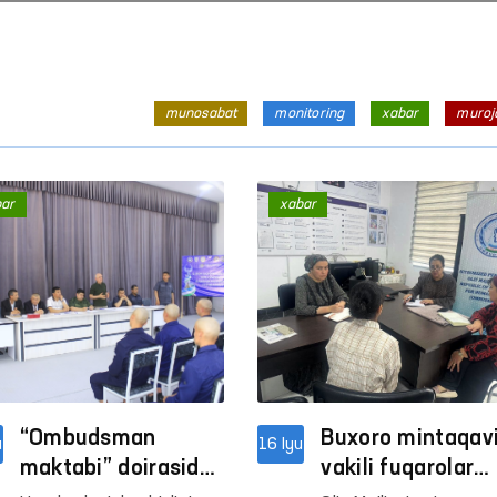
munosabat
monitoring
xabar
muroj
bar
xabar
“Ombudsman
Buxoro mintaqav
u
16 Iyu
maktabi” doirasida
vakili fuqarolar