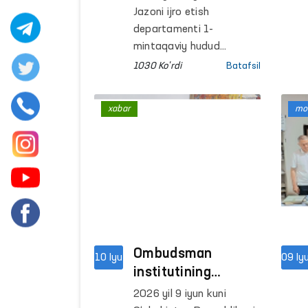
maktabi” tadbiri
Jazoni ijro etish
o‘tkazildi
departamenti 1-
mintaqaviy hudud
Markaziy tergov
1030 Ko'rdi
Batafsil
hibsxonasida
“Qiynoqlarga mutlaq yo‘l
xabar
mon
qo‘ymaslik” tamoyilini
targ‘ib qiluvchi
“Ombudsman maktabi”
o‘tkazildi.
Ombudsman
10 Iyu
09 Iy
institutining
xalqaro
2026 yil 9 iyun kuni