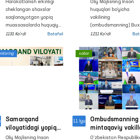
mahkumlar uchun
uchun sayyor qa
Harakatlanish erkinligi
Oliy Majlisning Inson
ochiq muloqotlar
o‘tkazdi
cheklangan shaxslar
huquqlari bo‘yicha
o‘tkazilmoqda
saqlanayotgan yopiq
vakilining
muassasalarda huquqiy
(ombudsmanning) Bux
bilim va ko‘nikmalarni
viloyatidagi mintaqavi
1131 Ko'rdi
Batafsil
1211 Ko'rdi
Bat
oshirishga qaratilgan
vakili tomonidan Buxo
“Ombudsman maktabi”
shahridagi “Jalol Ikrom
itoring
xabar
platformasi doirasidagi
mahallasida fuqarolar
tadbirlar davom
murojaatlarini o‘rgani
etmoqda.
maqsadida sayyor qa
o‘tkazildi.
Samarqand
Ombudsmanning
u
11 Iyu
viloyatidagi yopiq
mintaqaviy vakill
muassasalarda
faoliyati
Oliy Majlisning Inson
O‘zbekiston Respublik