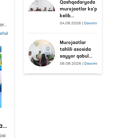
bul
Qashqadaryoda
sharoitlar
murojaatlar ko‘p
yaxshilandi
kelib
tushayotgan
04.08.2026
|
Davomi
oro
hududlar bilan
y
afsil
manzilli ishlash
ro
Murojaatlar
yo‘lga qo‘yildi
iy”
tahlili asosida
sayyor qabul
o‘tkaziladigan
sh
06.08.2026
|
Davomi
mahallalar
bul
tanlanmoqda
ari
asi