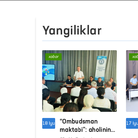
Yangiliklar
xabar
xa
“Ombudsman
18 Iyu
17 Iy
maktabi”: aholining