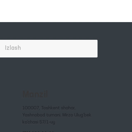
Manzil
100007, Toshkent shahar,
Yashnobod tumani. Mirzo Ulug‘bek
ko‘chasi 57/1-uy