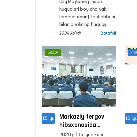
huquqiy
Oliy Majlisning Inson
xabardorligini
huquqlari bo‘yicha vakili
oshirishga
(ombudsman) tashabbusi
qaratilgan tadbirlar
bilan aholining huquqiy
xabardorligini oshirishga
davom etmoqda
1034 Ko'rdi
Batafsil
qaratilgan “Ombudsman
maktabi” platformasi
xabar
mon
doirasida hududlarda
aholi bilan ochiq
muloqotlar
o‘tkazilmoqda.
Markaziy tergov
15 Iyu
12 Iy
hibsxonasida
“Ombudsman
2026 yil 15 iyun kuni