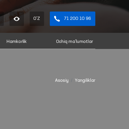
O'Z
71 200 10 96
Hamkorlik
Ochiq ma'lumotlar
Asosiy
Yangiliklar