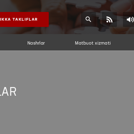
IKKA TAKLIFLAR
Nashrlar
Matbuot xizmati
LAR