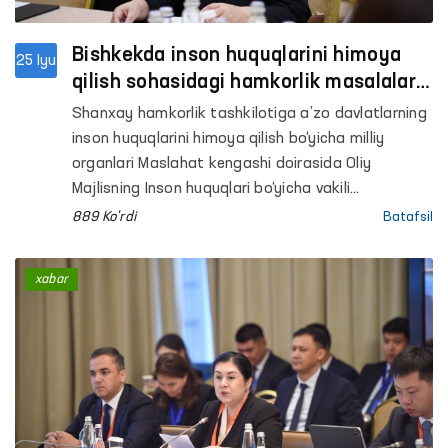
Bishkekda inson huquqlarini himoya
25 Iyu
qilish sohasidagi hamkorlik masalalari
muhokama qilindi
Shanxay hamkorlik tashkilotiga a’zo davlatlarning
inson huquqlarini himoya qilish bo‘yicha milliy
organlari Maslahat kengashi doirasida Oliy
Majlisning Inson huquqlari bo‘yicha vakili
(ombudsman) Feruza Eshmatova Qirg‘iz
889 Ko'rdi
Batafsil
Respublikasi Jogorku Keneshi Torag‘asi Marlen
Mamataliyevning SHHTga a’zo davlatlar inson
xabar
huquqlari institutlari vakillari bilan uchrashuvida
ishtirok etdi.