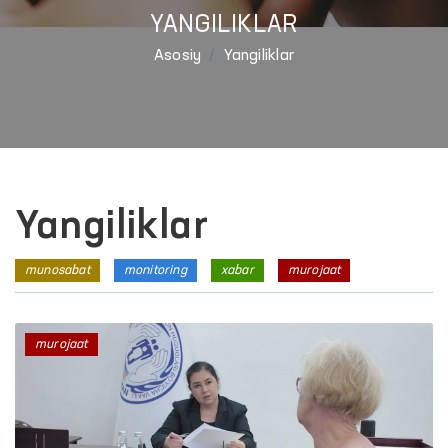
YANGILIKLAR
Asosiy
Yangiliklar
Yangiliklar
munosabat
monitoring
xabar
murojaat
murojaat