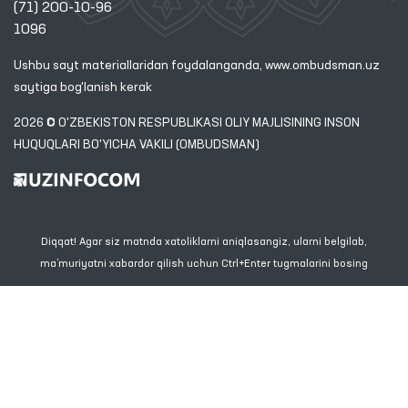
(71) 200-10-96
1096
Ushbu sayt materiallaridan foydalanganda,
www.ombudsman.uz
saytiga bog'lanish kerak
2026 © O'ZBEKISTON RESPUBLIKASI OLIY MAJLISINING INSON
HUQUQLARI BO'YICHA VAKILI (OMBUDSMAN)
Diqqat! Agar siz matnda xatoliklarni aniqlasangiz, ularni belgilab,
ma’muriyatni xabardor qilish uchun Ctrl+Enter tugmalarini bosing