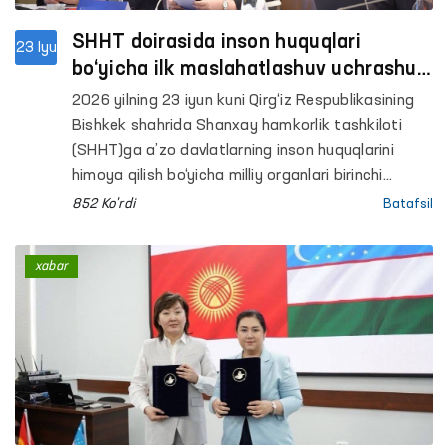
SHHT doirasida inson huquqlari
23 Iyu
bo‘yicha ilk maslahatlashuv uchrashuvi
o‘tkazildi
2026 yilning 23 iyun kuni Qirg‘iz Respublikasining
Bishkek shahrida Shanxay hamkorlik tashkiloti
(SHHT)ga a’zo davlatlarning inson huquqlarini
himoya qilish bo‘yicha milliy organlari birinchi
Maslahat kengashi uchrashuvi bo‘lib o‘tdi.
852 Ko'rdi
Batafsil
xabar