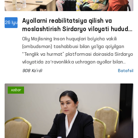
Ayollarni reabilitatsiya qilish va
26 Iyu
moslashtirish Sirdaryo viloyati hududiy
markazida uchrashuv o’tkazildi
Oliy Majlisning Inson huquqlari bo‘yicha vakili
(ombudsman) tashabbusi bilan yo‘lga qo‘yilgan
“Tenglik va hurmat” platformasi doirasida Sirdaryo
viloyatida zoʻravonlikka uchragan ayollar bilan
muloqot qilindi.
908 Ko'rdi
Batafsil
xabar