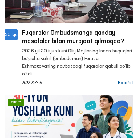
Fuqarolar Ombudsmanga qanday
30 Iyu
masalalar bilan murojaat qilmoqda?
2026 yil 30 iyun kuni Oliy Majlisning Inson huquqlari
bo‘yicha vakili (ombudsman) Feruza
Eshmatovaning navbatdagi fuqarolar qabuli bo‘lib
o‘tdi.
807 Ko'rdi
Batafsil
xabar