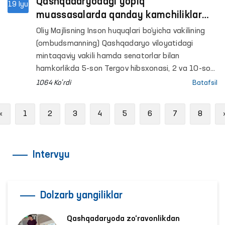
Qashqadaryodagi yopiq
19 Iyu
muassasalarda qanday kamchiliklar
aniqlandi?
Oliy Majlisning Inson huquqlari bo‘yicha vakilining
(ombudsmanning) Qashqadaryo viloyatidagi
mintaqaviy vakili hamda senatorlar bilan
hamkorlikda 5-son Tergov hibsxonasi, 2 va 10-son
Jazoni ijro etish koloniyalari, 33-son Manzil-
1064 Ko'rdi
Batafsil
koloniya, Qamashi va Koson tumanlari hamda
Qarshi shahar IIBlari Vaqtincha saqlash
Previous
«
1
2
3
4
5
6
7
8
hibsxonalari (VSH), Koson va Muborak
tumanlaridagi mastlik holatida bo‘lgan shaxslarga
tibbiy yordam ko‘rsatish tumanlararo punktlari
Intervyu
(Hushyorxona) hamda Qashqadaryo viloyati IIB
Voyaga yetmaganlarga ijtimoiy-huquqiy yordam
ko‘rsatish markaziga monitoring tashriflari amalga
oshirildi.
Dolzarb yangiliklar
Qashqadaryoda zo‘ravonlikdan