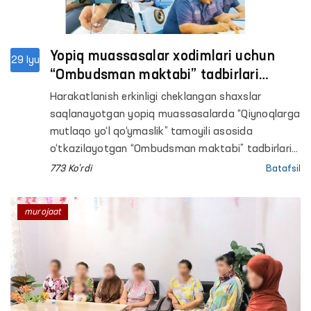
Yopiq muassasalar xodimlari uchun
29 Iyu
“Ombudsman maktabi” tadbirlari
o‘tkazildi
Harakatlanish erkinligi cheklangan shaxslar
saqlanayotgan yopiq muassasalarda “Qiynoqlarga
mutlaqo yo‘l qo‘ymaslik” tamoyili asosida
o‘tkazilayotgan “Ombudsman maktabi” tadbirlari
davom etmoqda.
773 Ko'rdi
Batafsil
murojaat