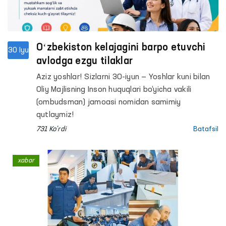
Oʻzbekiston kelajagini barpo etuvchi
30 Iyu
avlodga ezgu tilaklar
Aziz yoshlar! Sizlarni 30-iyun — Yoshlar kuni bilan
Oliy Majlisning Inson huquqlari bo‘yicha vakili
(ombudsman) jamoasi nomidan samimiy
qutlaymiz!
731 Ko'rdi
Batafsil
xabar