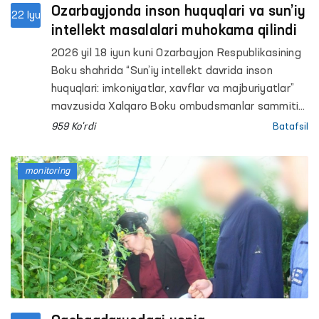
Ozarbayjonda inson huquqlari va sun’iy
22 Iyu
intellekt masalalari muhokama qilindi
2026 yil 18 iyun kuni Ozarbayjon Respublikasining
Boku shahrida “Sun’iy intellekt davrida inson
huquqlari: imkoniyatlar, xavflar va majburiyatlar”
mavzusida Xalqaro Boku ombudsmanlar sammiti
bo‘lib o‘tdi.
959 Ko'rdi
Batafsil
monitoring