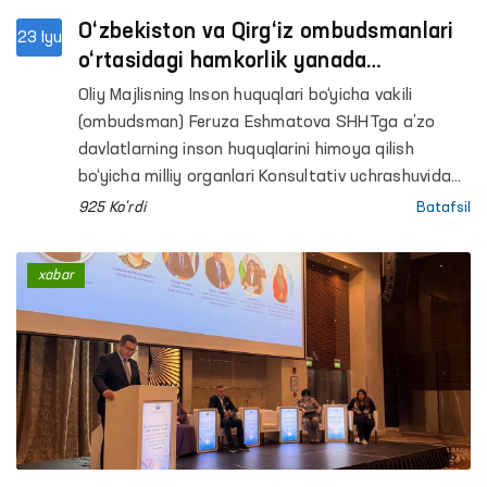
O‘zbekiston va Qirg‘iz ombudsmanlari
23 Iyu
o‘rtasidagi hamkorlik yanada
kuchaytirilmoqda
Oliy Majlisning Inson huquqlari bo‘yicha vakili
(ombudsman) Feruza Eshmatova SHHTga a’zo
davlatlarning inson huquqlarini himoya qilish
bo‘yicha milliy organlari Konsultativ uchrashuvida
ishtirok etish maqsadida xizmat safari bilan
925 Ko'rdi
Batafsil
Qirg‘iz Respublikasining Bishkek shahrida bo‘lib
turibdi.
xabar