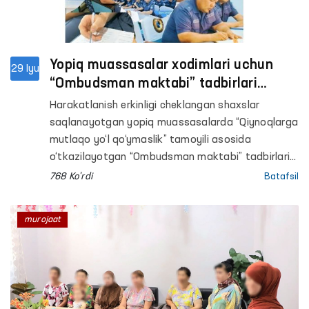
Yopiq muassasalar xodimlari uchun
29 Iyu
“Ombudsman maktabi” tadbirlari
o‘tkazildi
Harakatlanish erkinligi cheklangan shaxslar
saqlanayotgan yopiq muassasalarda “Qiynoqlarga
mutlaqo yo‘l qo‘ymaslik” tamoyili asosida
o‘tkazilayotgan “Ombudsman maktabi” tadbirlari
davom etmoqda.
768 Ko'rdi
Batafsil
murojaat