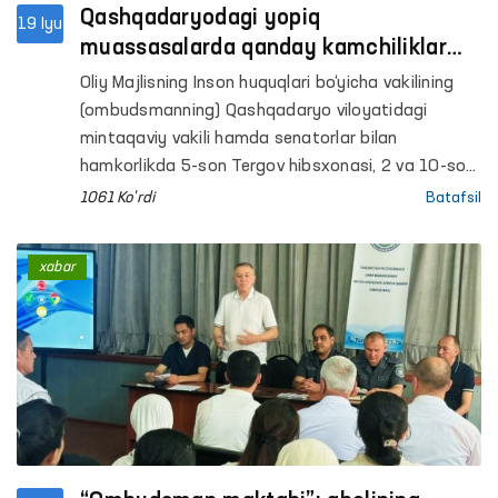
Qashqadaryodagi yopiq
19 Iyu
muassasalarda qanday kamchiliklar
aniqlandi?
Oliy Majlisning Inson huquqlari bo‘yicha vakilining
(ombudsmanning) Qashqadaryo viloyatidagi
mintaqaviy vakili hamda senatorlar bilan
hamkorlikda 5-son Tergov hibsxonasi, 2 va 10-son
Jazoni ijro etish koloniyalari, 33-son Manzil-
1061 Ko'rdi
Batafsil
koloniya, Qamashi va Koson tumanlari hamda
Qarshi shahar IIBlari Vaqtincha saqlash
xabar
hibsxonalari (VSH), Koson va Muborak
tumanlaridagi mastlik holatida bo‘lgan shaxslarga
tibbiy yordam ko‘rsatish tumanlararo punktlari
(Hushyorxona) hamda Qashqadaryo viloyati IIB
Voyaga yetmaganlarga ijtimoiy-huquqiy yordam
ko‘rsatish markaziga monitoring tashriflari amalga
oshirildi.