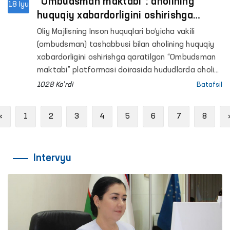
“Ombudsman maktabi”: aholining
18 Iyu
huquqiy xabardorligini oshirishga
qaratilgan tadbirlar davom etmoqda
Oliy Majlisning Inson huquqlari bo‘yicha vakili
(ombudsman) tashabbusi bilan aholining huquqiy
xabardorligini oshirishga qaratilgan “Ombudsman
maktabi” platformasi doirasida hududlarda aholi
bilan ochiq muloqotlar o‘tkazilmoqda.
1028 Ko'rdi
Batafsil
Previous
«
1
2
3
4
5
6
7
8
Intervyu