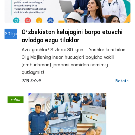
Oʻzbekiston kelajagini barpo etuvchi
30 Iyu
avlodga ezgu tilaklar
Aziz yoshlar! Sizlarni 30-iyun — Yoshlar kuni bilan
Oliy Majlisning Inson huquqlari bo‘yicha vakili
(ombudsman) jamoasi nomidan samimiy
qutlaymiz!
728 Ko'rdi
Batafsil
xabar