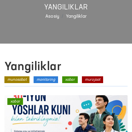
YANGILIKLAR
Asosiy
Yangiliklar
Yangiliklar
munosabat
monitoring
xabar
murojaat
xabar