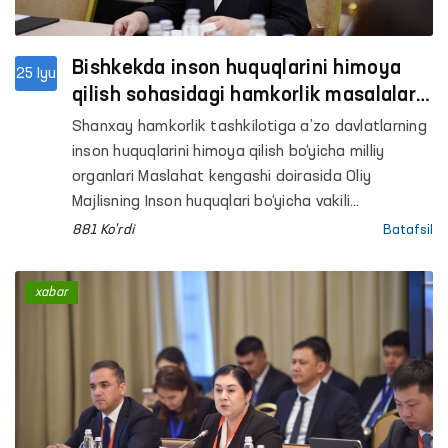
Bishkekda inson huquqlarini himoya
25 Iyu
qilish sohasidagi hamkorlik masalalari
muhokama qilindi
Shanxay hamkorlik tashkilotiga a’zo davlatlarning
inson huquqlarini himoya qilish bo‘yicha milliy
organlari Maslahat kengashi doirasida Oliy
Majlisning Inson huquqlari bo‘yicha vakili
(ombudsman) Feruza Eshmatova Qirg‘iz
881 Ko'rdi
Batafsil
Respublikasi Jogorku Keneshi Torag‘asi Marlen
Mamataliyevning SHHTga a’zo davlatlar inson
xabar
huquqlari institutlari vakillari bilan uchrashuvida
ishtirok etdi.