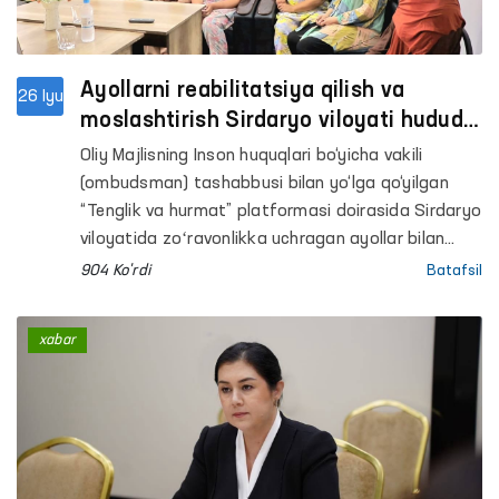
Ayollarni reabilitatsiya qilish va
26 Iyu
moslashtirish Sirdaryo viloyati hududiy
markazida uchrashuv o’tkazildi
Oliy Majlisning Inson huquqlari bo‘yicha vakili
(ombudsman) tashabbusi bilan yo‘lga qo‘yilgan
“Tenglik va hurmat” platformasi doirasida Sirdaryo
viloyatida zoʻravonlikka uchragan ayollar bilan
muloqot qilindi.
904 Ko'rdi
Batafsil
xabar