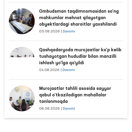
Ombudsman taqdimnomasidan so‘ng
mahkumlar mehnat qilayotgan
obyektlardagi sharoitlar yaxshilandi
03.08.2026
|
Davomi
Qashqadaryoda murojaatlar ko‘p kelib
tushayotgan hududlar bilan manzilli
ishlash yo‘lga qo‘yildi
04.08.2026
|
Davomi
Murojaatlar tahlili asosida sayyor
qabul o‘tkaziladigan mahallalar
tanlanmoqda
06.08.2026
|
Davomi