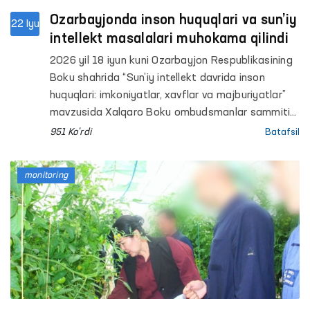
Ozarbayjonda inson huquqlari va sun’iy
22 Iyu
intellekt masalalari muhokama qilindi
2026 yil 18 iyun kuni Ozarbayjon Respublikasining
Boku shahrida “Sun’iy intellekt davrida inson
huquqlari: imkoniyatlar, xavflar va majburiyatlar”
mavzusida Xalqaro Boku ombudsmanlar sammiti
bo‘lib o‘tdi.
951 Ko'rdi
Batafsil
monitoring