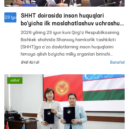
SHHT doirasida inson huquqlari
23 Iyu
bo‘yicha ilk maslahatlashuv uchrashuvi
o‘tkazildi
2026 yilning 23 iyun kuni Qirg‘iz Respublikasining
Bishkek shahrida Shanxay hamkorlik tashkiloti
(SHHT)ga a’zo davlatlarning inson huquqlarini
himoya qilish bo‘yicha milliy organlari birinchi
Maslahat kengashi uchrashuvi bo‘lib o‘tdi.
846 Ko'rdi
Batafsil
xabar