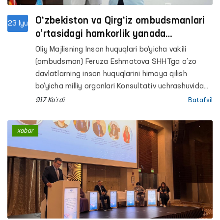
O‘zbekiston va Qirg‘iz ombudsmanlari
23 Iyu
o‘rtasidagi hamkorlik yanada
kuchaytirilmoqda
Oliy Majlisning Inson huquqlari bo‘yicha vakili
(ombudsman) Feruza Eshmatova SHHTga a’zo
davlatlarning inson huquqlarini himoya qilish
bo‘yicha milliy organlari Konsultativ uchrashuvida
ishtirok etish maqsadida xizmat safari bilan
917 Ko'rdi
Batafsil
Qirg‘iz Respublikasining Bishkek shahrida bo‘lib
turibdi.
xabar