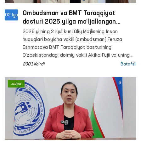
Ombudsman va BMT Taraqqiyot
02 Iyu
dasturi 2026 yilga mo‘ljallangan
qo‘shma ish rejasini muhokama qildi
2026 yilning 2 iyul kuni Oliy Majlisning Inson
huquqlari bo‘yicha vakili (ombudsman) Feruza
Eshmatova BMT Taraqqiyot dasturining
O‘zbekistondagi doimiy vakili Akiko Fujii va uning
o‘rinbosari bilan uchrashdi.
2301 Ko'rdi
Batafsil
xabar