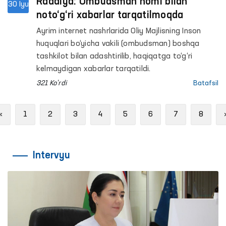
Raddiya: Ombudsman nomi bilan
30 Iyu
noto‘g‘ri xabarlar tarqatilmoqda
Ayrim internet nashrlarida Oliy Majlisning Inson
huquqlari bo‘yicha vakili (ombudsman) boshqa
tashkilot bilan adashtirilib, haqiqatga to‘g‘ri
kelmaydigan xabarlar tarqatildi.
321 Ko'rdi
Batafsil
Previous
«
1
2
3
4
5
6
7
8
Intervyu