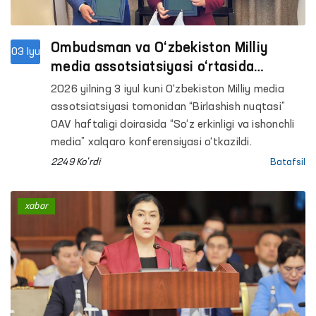
Ombudsman va O‘zbekiston Milliy
03 Iyu
media assotsiatsiyasi o‘rtasida
hamkorlik memorandumi imzolandi
2026 yilning 3 iyul kuni O‘zbekiston Milliy media
assotsiatsiyasi tomonidan “Birlashish nuqtasi”
OAV haftaligi doirasida “So‘z erkinligi va ishonchli
media” xalqaro konferensiyasi o‘tkazildi.
2249 Ko'rdi
Batafsil
xabar