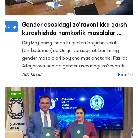
Gender asosidagi zo‘ravonlikka qarshi
06 Iyu
kurashishda hamkorlik masalalari
muhokama qilindi
Oliy Majlisning Inson huquqlari bo‘yicha vakili
(Ombudsman)da Osiyo taraqqiyot bankining
gender masalalari bo‘yicha maslahatchisi Fazilat
Allayarova hamda gender asosidagi zo‘ravonlik
bo‘yicha milliy tadqiqotchi Malika Mahmudova bilan
901 Ko'rdi
Batafsil
uchrashuv bo‘lib o‘tdi.
xabar