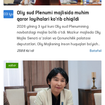
Oliy sud Plenumi majlisida muhim
03 Iyu
qaror loyihalari ko‘rib chiqildi
2026 yilning 3 iyul kuni Oliy sud Plenumining
navbatdagi majlisi bo‘lib o‘tdi. Mazkur majlisda Oliy
Majlis Senati aʼzolari va Qonunchilik palatasi
deputatlari, Oliy Majlisning Inson huquqlari bo‘yicha
vakili (Ombudsman), Oliy Majlisning Bola huquqlari
2588 Ko'rdi
Batafsil
bo‘yicha vakili (Bolalar ombudsmani), Oliy sud va
quyi sudlarning sudyalari, Bosh prokuror,
xabar
Konstitutsiyaviy sud, Sudyalar oliy kengashi, Oila
va xotin-qizlar qo‘mitasi, Sudyalar assotsiatsiyasi
va Advokatlar palatasi raislari, manfaatdor vazirlik
va idoralar vakillari, huquqni muhofaza qiluvchi
organlar masʼul xodimlari, huquqshunos olimlar
hamda ommaviy axborot vositalari vakillari ham
ishtirok etdi.