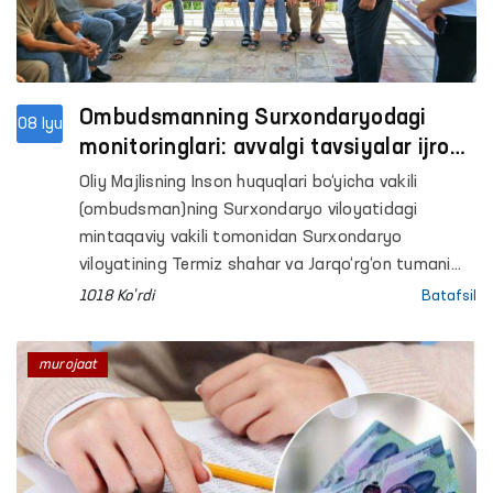
Ombudsmanning Surxondaryodagi
08 Iyu
monitoringlari: avvalgi tavsiyalar ijrosi
o‘rganildi
Oliy Majlisning Inson huquqlari bo‘yicha vakili
(ombudsman)ning Surxondaryo viloyatidagi
mintaqaviy vakili tomonidan Surxondaryo
viloyatining Termiz shahar va Jarqo‘rg‘on tumani
IIBlari vaqtincha saqlash hibsxonalari (VSH),
1018 Ko'rdi
Batafsil
Surxondaryo viloyat IIBning Maʼmuriy qamoqqa
olingan shaxslarni qabul qilish va saqlash uchun
murojaat
mo‘ljallangan maxsus qabulxonasi (Maxsus
qabulxona) va Muayyan yashash joyiga ega
bo‘lmagan shaxslarni reabilitatsiya qilish markazi
(REM), Respublika ixtisoslashtirilgan narkologiya
ilmiy-amaliy tibbiyot markazining Surxondaryo