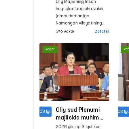
huquqlari tiklandi:
Oliy Majlisning Inson
xodimlar ishga
huquqlari bo‘yicha vakili
tiklandi, ish haqlari
(ombudsman)ga
undirildi
Namangan viloyatining
Chortoq tumanida
945 Ko'rdi
Batafsil
yashovchi fuqaro A.H.
mehnat huquqlari
xabar
xa
buzilayotgani bo‘yicha
murojaat qildi. U ishlab
kelgan korxona
tomonidan 30 mln
so‘mdan ortiq 1 yillik ish
haqi to‘lab
berilmayotganidan norozi
bo‘lib, ushbu masalada
amaliy yordam so‘ragan.
Oliy sud Plenumi
03 Iyu
02 Iy
Mazkur murojaat
majlisida muhim
Ombudsmanning
qaror loyihalari
2026 yilning 3 iyul kuni