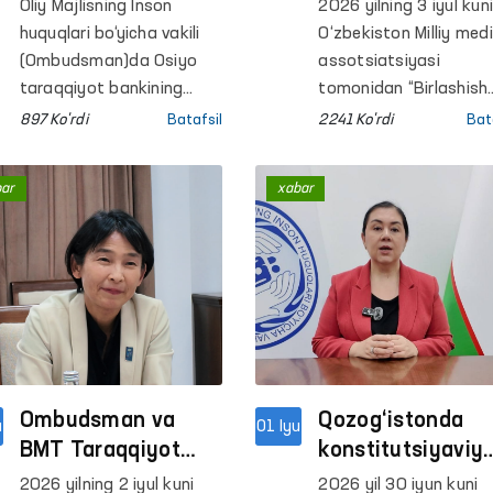
kurashishda
media
Oliy Majlisning Inson
2026 yilning 3 iyul kun
hamkorlik
assotsiatsiyasi
huquqlari bo‘yicha vakili
O‘zbekiston Milliy med
masalalari
o‘rtasida hamkorl
(Ombudsman)da Osiyo
assotsiatsiyasi
muhokama qilindi
taraqqiyot bankining
memorandumi
tomonidan “Birlashish
gender masalalari
nuqtasi” OAV haftaligi
imzolandi
897 Ko'rdi
Batafsil
2241 Ko'rdi
Bat
bo‘yicha maslahatchisi
doirasida “So‘z erkinlig
Fazilat Allayarova hamda
ishonchli media” xalqa
bar
xabar
gender asosidagi
konferensiyasi o‘tkazil
zo‘ravonlik bo‘yicha milliy
tadqiqotchi Malika
Mahmudova bilan
uchrashuv bo‘lib o‘tdi.
Ombudsman va
Qozog‘istonda
u
01 Iyu
BMT Taraqqiyot
konstitutsiyaviy
dasturi 2026 yilga
islohotlarning in
2026 yilning 2 iyul kuni
2026 yil 30 iyun kuni