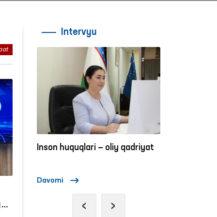
Intervyu
aat
adriyat
Inson huquqlari — oliy qadriyat
Inson huquqla
Davomi
Davomi
‹
›
y