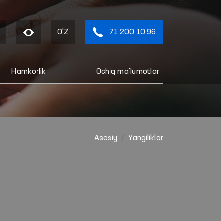
O'Z
71 200 10 96
Hamkorlik
Ochiq ma'lumotlar
Asosiy
Yangiliklar