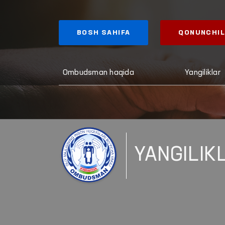
BOSH SAHIFA
QONUNCHIL
Ombudsman haqida
Yangiliklar
YANGILIK