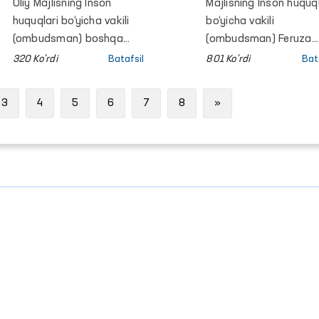
xabarlar
bilan murojaat
Oliy Majlisning Inson
Majlisning Inson huquql
tarqatilmoqda
qilmoqda?
huquqlari bo‘yicha vakili
bo‘yicha vakili
(ombudsman) boshqa
(ombudsman) Feruza
tashkilot bilan
Eshmatovaning
320 Ko'rdi
Batafsil
801 Ko'rdi
Bat
adashtirilib, haqiqatga
navbatdagi fuqarolar
to‘g‘ri kelmaydigan
qabuli bo‘lib o‘tdi.
Next
3
4
5
6
7
8
»
xabarlar tarqatildi.