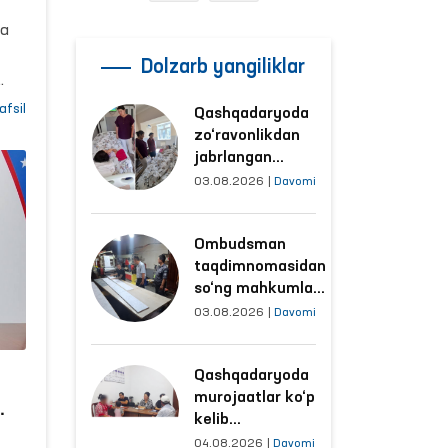
i
ia
ik
Dolzarb yangiliklar
afsil
Qashqadaryoda
i va
zo‘ravonlikdan
ro
jabrlangan
ayolning holati
di.
03.08.2026
|
Davomi
Ombudsman
tomonidan
Ombudsman
o‘rganildi
taqdimnomasidan
so‘ng mahkumlar
mehnat
03.08.2026
|
Davomi
qilayotgan
obyektlardagi
Qashqadaryoda
sharoitlar
murojaatlar ko‘p
yaxshilandi
kelib
son
tushayotgan
04.08.2026
|
Davomi