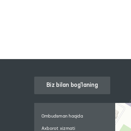
INTERAKTIV DAVLAT XIZMATLARI
YAGONA PORTALI
Biz bilan bog'laning
Ombudsman haqida
Axborot xizmati