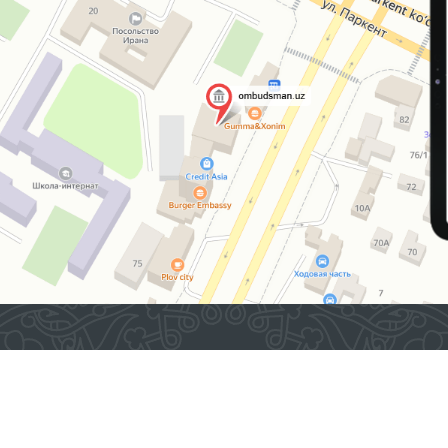
2026 © O'ZBEKISTON RESPUBLIKASI OLIY MAJLISINING
INSON HUQUQLARI BO'YICHA VAKILI (OMBUDSMAN)