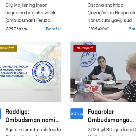
mo‘ljallangan
huquqlarini
Oliy Majlisning Inson
Ostona shahrida
qo‘shma ish rejasini
ta’minlashdagi
huquqlari bo‘yicha vakili
Qozog‘iston Respublik
muhokama qildi
(ombudsman) Feruza
ahamiyati
Konstitutsiyaviy sudi
Eshmatova BMT
tomonidan “Yangi
muhokama qilind
2287 Ko'rdi
Batafsil
1106 Ko'rdi
Bat
Taraqqiyot dasturining
Konstitutsiya: barqaro
O‘zbekistondagi doimiy
rivojlanishning
nosabat
murojaat
vakili Akiko Fujii va uning
institutsional va huqu
o‘rinbosari bilan
asosi” mavzusida xal
uchrashdi.
ilmiy-amaliy konferens
o‘tkazildi.
Raddiya:
Fuqarolar
u
30 Iyu
Ombudsman nomi
Ombudsmanga
bilan noto‘g‘ri
qanday masalala
Ayrim internet nashrlarida
2026 yil 30 iyun kuni O