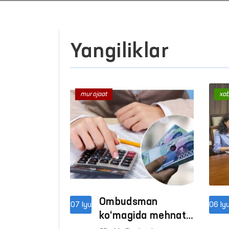
Yangiliklar
murojaat
xa
Ombudsman
07 Iyu
06 Iy
ko‘magida mehnat