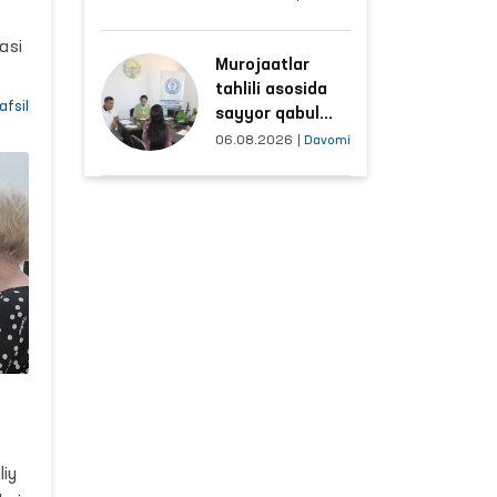
hududlar bilan
manzilli ishlash
asi
Murojaatlar
yo‘lga qo‘yildi
tahlili asosida
i
afsil
sayyor qabul
r
o‘tkaziladigan
06.08.2026
|
Davomi
mahallalar
qiy
tanlanmoqda
qaro
iya
r
liy