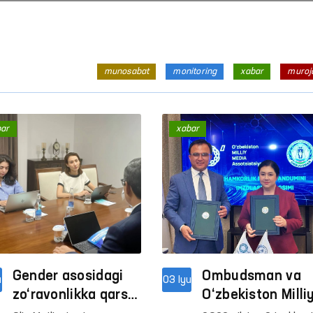
munosabat
monitoring
xabar
muroj
bar
xabar
Inson huquqlari — oliy qadriyat
Inson huquqlari — oliy q
Davomi
Davomi
Gender asosidagi
Ombudsman va
u
03 Iyu
zo‘ravonlikka qarshi
O‘zbekiston Milli