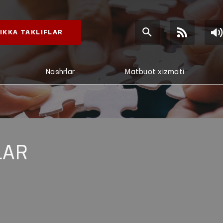
IKKA TAKLIFLAR
Nashrlar
Matbuot xizmati
LAR