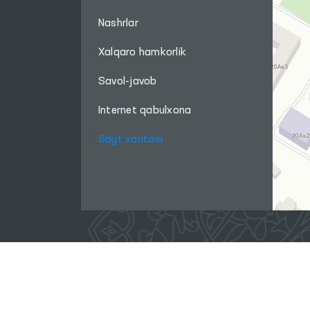
Nashrlar
Xalqaro hamkorlik
Savol-javob
Internet qabulxona
Sayt xaritasi
Ushbu sayt materiallaridan foydalanganda,
www.ombudsman.uz
saytiga bog'lanish kerak