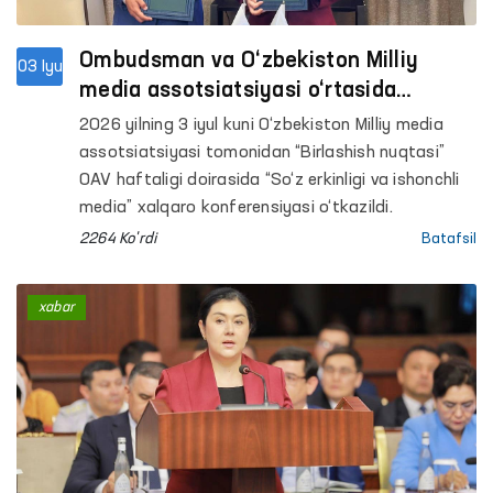
Ombudsman va O‘zbekiston Milliy
03 Iyu
media assotsiatsiyasi o‘rtasida
hamkorlik memorandumi imzolandi
2026 yilning 3 iyul kuni O‘zbekiston Milliy media
assotsiatsiyasi tomonidan “Birlashish nuqtasi”
OAV haftaligi doirasida “So‘z erkinligi va ishonchli
media” xalqaro konferensiyasi o‘tkazildi.
2264 Ko'rdi
Batafsil
xabar