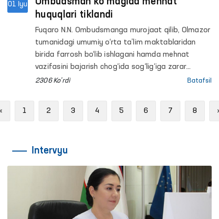
Ombudsman ko‘magida mehnat
01 Iyu
huquqlari tiklandi
Fuqaro N.N. Ombudsmanga murojaat qilib, Olmazor
tumanidagi umumiy o‘rta ta’lim maktablaridan
birida farrosh bo‘lib ishlagani hamda mehnat
vazifasini bajarish chog‘ida sog‘lig‘iga zarar
yetganini, biroq yetkazilgan zarar va davolanish
2306 Ko'rdi
Batafsil
xarajatlari qonunchilikda belgilangan tartibda
kompensatsiya qilib berilmaganidan noroziligini
Previous
«
1
2
3
4
5
6
7
8
bildirgan.
Intervyu