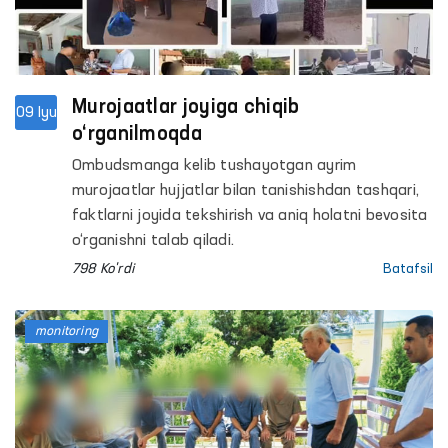
Murojaatlar joyiga chiqib
09 Iyu
o‘rganilmoqda
Ombudsmanga kelib tushayotgan ayrim
murojaatlar hujjatlar bilan tanishishdan tashqari,
faktlarni joyida tekshirish va aniq holatni bevosita
o‘rganishni talab qiladi.
798 Ko'rdi
Batafsil
monitoring