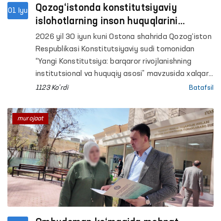
Qozog‘istonda konstitutsiyaviy
01 Iyu
islohotlarning inson huquqlarini
ta’minlashdagi ahamiyati muhokama
2026 yil 30 iyun kuni Ostona shahrida Qozog‘iston
qilindi
Respublikasi Konstitutsiyaviy sudi tomonidan
“Yangi Konstitutsiya: barqaror rivojlanishning
institutsional va huquqiy asosi” mavzusida xalqaro
ilmiy-amaliy konferensiya o‘tkazildi.
1123 Ko'rdi
Batafsil
murojaat