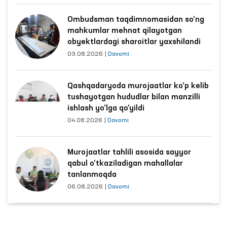
Ombudsman taqdimnomasidan so‘ng
mahkumlar mehnat qilayotgan
obyektlardagi sharoitlar yaxshilandi
03.08.2026
|
Davomi
Qashqadaryoda murojaatlar ko‘p kelib
tushayotgan hududlar bilan manzilli
ishlash yo‘lga qo‘yildi
04.08.2026
|
Davomi
Murojaatlar tahlili asosida sayyor
qabul o‘tkaziladigan mahallalar
tanlanmoqda
06.08.2026
|
Davomi