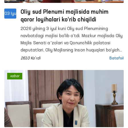
Oliy sud Plenumi majlisida muhim
03 Iyu
qaror loyihalari ko‘rib chiqildi
2026 yilning 3 iyul kuni Oliy sud Plenumining
navbatdagi majlisi bo‘lib o‘tdi. Mazkur majlisda Oliy
Majlis Senati aʼzolari va Qonunchilik palatasi
deputatlari, Oliy Majlisning Inson huquqlari bo‘yicha
vakili (Ombudsman), Oliy Majlisning Bola huquqlari
2610 Ko'rdi
Batafsil
bo‘yicha vakili (Bolalar ombudsmani), Oliy sud va
quyi sudlarning sudyalari, Bosh prokuror,
xabar
Konstitutsiyaviy sud, Sudyalar oliy kengashi, Oila
va xotin-qizlar qo‘mitasi, Sudyalar assotsiatsiyasi
va Advokatlar palatasi raislari, manfaatdor vazirlik
va idoralar vakillari, huquqni muhofaza qiluvchi
organlar masʼul xodimlari, huquqshunos olimlar
hamda ommaviy axborot vositalari vakillari ham
ishtirok etdi.