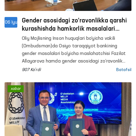
Gender asosidagi zo‘ravonlikka qarshi
06 Iyu
kurashishda hamkorlik masalalari
muhokama qilindi
Oliy Majlisning Inson huquqlari bo‘yicha vakili
(Ombudsman)da Osiyo taraqqiyot bankining
gender masalalari bo‘yicha maslahatchisi Fazilat
Allayarova hamda gender asosidagi zo‘ravonlik
bo‘yicha milliy tadqiqotchi Malika Mahmudova bilan
907 Ko'rdi
Batafsil
uchrashuv bo‘lib o‘tdi.
xabar