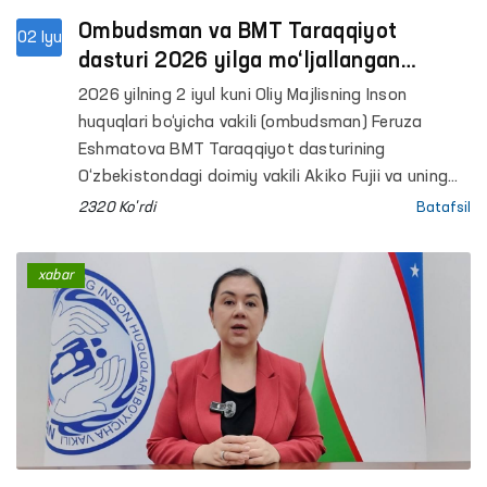
Ombudsman va BMT Taraqqiyot
02 Iyu
dasturi 2026 yilga mo‘ljallangan
qo‘shma ish rejasini muhokama qildi
2026 yilning 2 iyul kuni Oliy Majlisning Inson
huquqlari bo‘yicha vakili (ombudsman) Feruza
Eshmatova BMT Taraqqiyot dasturining
O‘zbekistondagi doimiy vakili Akiko Fujii va uning
o‘rinbosari bilan uchrashdi.
2320 Ko'rdi
Batafsil
xabar