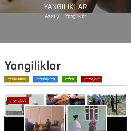
YANGILIKLAR
Asosiy
Yangiliklar
Yangiliklar
munosabat
monitoring
xabar
murojaat
murojaat