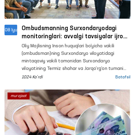
Ombudsmanning Surxondaryodagi
08 Iyu
monitoringlari: avvalgi tavsiyalar ijrosi
o‘rganildi
Oliy Majlisning Inson huquqlari bo‘yicha vakili
(ombudsman)ning Surxondaryo viloyatidagi
mintaqaviy vakili tomonidan Surxondaryo
viloyatining Termiz shahar va Jarqo‘rg‘on tumani
IIBlari vaqtincha saqlash hibsxonalari (VSH),
1024 Ko'rdi
Batafsil
Surxondaryo viloyat IIBning Maʼmuriy qamoqqa
olingan shaxslarni qabul qilish va saqlash uchun
murojaat
mo‘ljallangan maxsus qabulxonasi (Maxsus
qabulxona) va Muayyan yashash joyiga ega
bo‘lmagan shaxslarni reabilitatsiya qilish markazi
(REM), Respublika ixtisoslashtirilgan narkologiya
ilmiy-amaliy tibbiyot markazining Surxondaryo