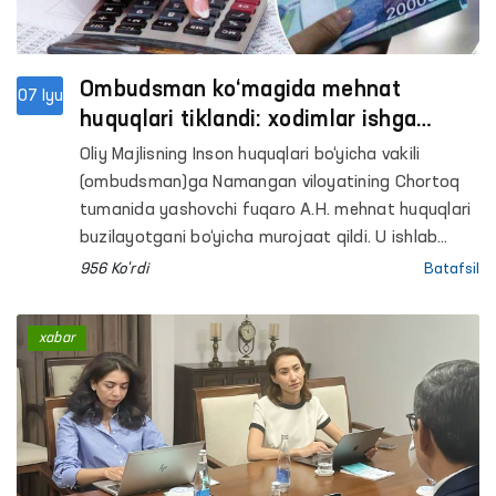
filiali hamda Termiz shahri va Jarqo‘rg‘on
tumanidagi mastlik holatida bo‘lgan shaxslarga
tibbiy yordam ko‘rsatish punktlariga
(hushyorxona) monitoring tashriflari amalga
Ombudsman ko‘magida mehnat
07 Iyu
oshirildi.
huquqlari tiklandi: xodimlar ishga
tiklandi, ish haqlari undirildi
Oliy Majlisning Inson huquqlari bo‘yicha vakili
(ombudsman)ga Namangan viloyatining Chortoq
tumanida yashovchi fuqaro A.H. mehnat huquqlari
buzilayotgani bo‘yicha murojaat qildi. U ishlab
kelgan korxona tomonidan 30 mln so‘mdan ortiq 1
956 Ko'rdi
Batafsil
yillik ish haqi to‘lab berilmayotganidan norozi
bo‘lib, ushbu masalada amaliy yordam so‘ragan.
xabar
Mazkur murojaat Ombudsmanning Namangan
viloyatidagi mintaqaviy vakili tomonidan o‘rganildi.