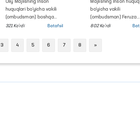
xabarlar
bilan murojaat
Oliy Majlisning Inson
Majlisning Inson huquql
tarqatilmoqda
qilmoqda?
huquqlari bo‘yicha vakili
bo‘yicha vakili
(ombudsman) boshqa
(ombudsman) Feruza
tashkilot bilan
Eshmatovaning
321 Ko'rdi
Batafsil
802 Ko'rdi
Bat
adashtirilib, haqiqatga
navbatdagi fuqarolar
to‘g‘ri kelmaydigan
qabuli bo‘lib o‘tdi.
Next
3
4
5
6
7
8
»
xabarlar tarqatildi.