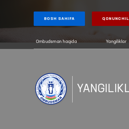
BOSH SAHIFA
QONUNCHIL
Ombudsman haqida
Yangiliklar
YANGILIK