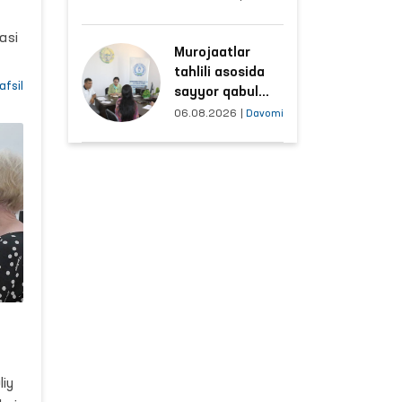
hududlar bilan
manzilli ishlash
asi
Murojaatlar
yo‘lga qo‘yildi
tahlili asosida
i
afsil
sayyor qabul
r
o‘tkaziladigan
06.08.2026
|
Davomi
mahallalar
qiy
tanlanmoqda
qaro
iya
r
liy