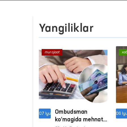
Yangiliklar
murojaat
xa
Ombudsman
07 Iyu
06 Iy
ko‘magida mehnat