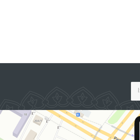
INTERAKTIV DAVLAT XIZMATLARI
YAGONA PORTALI