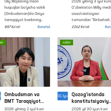
kurashishda
media
Oliy Majlisning Inson
2026 yilning 3 iyul kun
hamkorlik
assotsiatsiyasi
huquqlari bo‘yicha vakili
O‘zbekiston Milliy med
masalalari
o‘rtasida hamkorl
(Ombudsman)da Osiyo
assotsiatsiyasi
muhokama qilindi
taraqqiyot bankining
memorandumi
tomonidan “Birlashish
gender masalalari
nuqtasi” OAV haftaligi
imzolandi
897 Ko'rdi
Batafsil
2242 Ko'rdi
Bat
bo‘yicha maslahatchisi
doirasida “So‘z erkinlig
Fazilat Allayarova hamda
ishonchli media” xalqa
bar
xabar
gender asosidagi
konferensiyasi o‘tkazil
zo‘ravonlik bo‘yicha milliy
tadqiqotchi Malika
Mahmudova bilan
uchrashuv bo‘lib o‘tdi.
Ombudsman va
Qozog‘istonda
u
01 Iyu
BMT Taraqqiyot
konstitutsiyaviy
dasturi 2026 yilga
islohotlarning in
2026 yilning 2 iyul kuni
2026 yil 30 iyun kuni