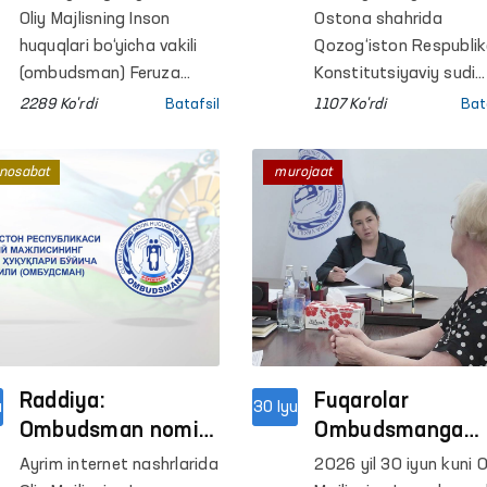
mo‘ljallangan
huquqlarini
Oliy Majlisning Inson
Ostona shahrida
qo‘shma ish rejasini
ta’minlashdagi
huquqlari bo‘yicha vakili
Qozog‘iston Respublik
muhokama qildi
(ombudsman) Feruza
ahamiyati
Konstitutsiyaviy sudi
Eshmatova BMT
tomonidan “Yangi
muhokama qilind
2289 Ko'rdi
Batafsil
1107 Ko'rdi
Bat
Taraqqiyot dasturining
Konstitutsiya: barqaro
O‘zbekistondagi doimiy
rivojlanishning
nosabat
murojaat
vakili Akiko Fujii va uning
institutsional va huqu
o‘rinbosari bilan
asosi” mavzusida xal
uchrashdi.
ilmiy-amaliy konferens
o‘tkazildi.
Raddiya:
Fuqarolar
u
30 Iyu
Ombudsman nomi
Ombudsmanga
bilan noto‘g‘ri
qanday masalala
Ayrim internet nashrlarida
2026 yil 30 iyun kuni O