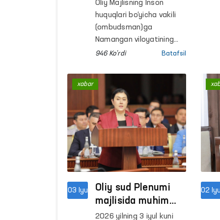
huquqlari tiklandi:
Oliy Majlisning Inson
xodimlar ishga
huquqlari bo‘yicha vakili
tiklandi, ish haqlari
(ombudsman)ga
undirildi
Namangan viloyatining
Chortoq tumanida
946 Ko'rdi
Batafsil
yashovchi fuqaro A.H.
mehnat huquqlari
xabar
xa
buzilayotgani bo‘yicha
murojaat qildi. U ishlab
kelgan korxona
tomonidan 30 mln
so‘mdan ortiq 1 yillik ish
haqi to‘lab
berilmayotganidan norozi
bo‘lib, ushbu masalada
amaliy yordam so‘ragan.
Oliy sud Plenumi
03 Iyu
02 Iy
Mazkur murojaat
majlisida muhim
Ombudsmanning
qaror loyihalari
2026 yilning 3 iyul kuni