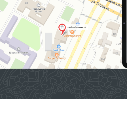
2026 © O'ZBEKISTON RESPUBLIKASI OLIY MAJLISINING
INSON HUQUQLARI BO'YICHA VAKILI (OMBUDSMAN)