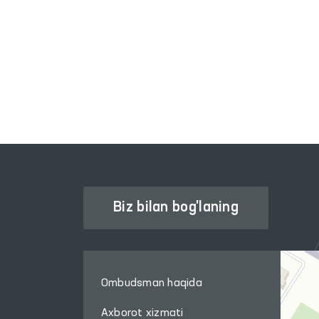
OLIY MAJLIS QONUNCHILIK
PALATASI
Biz bilan bog'laning
Ombudsman haqida
Axborot xizmati