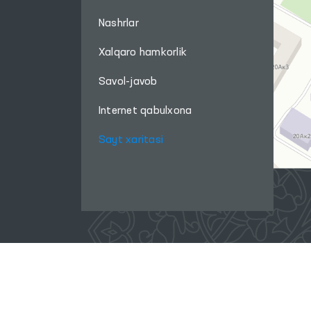
Nashrlar
Xalqaro hamkorlik
Savol-javob
Internet qabulxona
Sayt xaritasi
Ushbu sayt materiallaridan foydalanganda,
www.ombudsman.uz
saytiga bog'lanish kerak