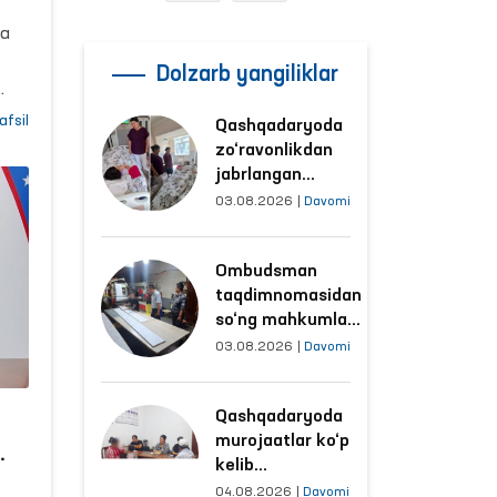
i
ia
ik
Dolzarb yangiliklar
afsil
Qashqadaryoda
i va
zo‘ravonlikdan
ro
jabrlangan
ayolning holati
di.
03.08.2026
|
Davomi
Ombudsman
tomonidan
Ombudsman
o‘rganildi
taqdimnomasidan
so‘ng mahkumlar
mehnat
03.08.2026
|
Davomi
qilayotgan
obyektlardagi
Qashqadaryoda
sharoitlar
murojaatlar ko‘p
yaxshilandi
kelib
son
tushayotgan
04.08.2026
|
Davomi