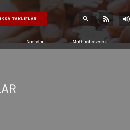
IKKA TAKLIFLAR
Nashrlar
Matbuot xizmati
LAR