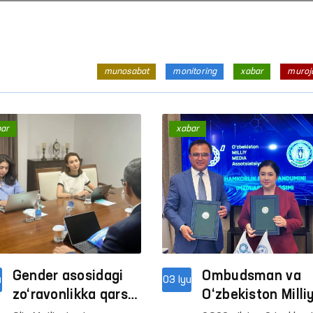
munosabat
monitoring
xabar
muroj
bar
xabar
Inson huquqlari — oliy qadriyat
Inson huquqlari — oliy q
Davomi
Davomi
Gender asosidagi
Ombudsman va
u
03 Iyu
zo‘ravonlikka qarshi
O‘zbekiston Milli