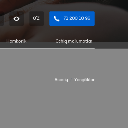
O'Z
71 200 10 96
Hamkorlik
Ochiq ma'lumotlar
Asosiy
Yangiliklar