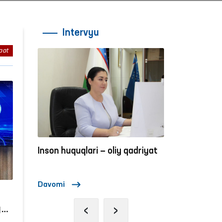
Intervyu
aat
adriyat
Inson huquqlari — oliy qadriyat
Inson huquqla
Davomi
Davomi
‹
›
y