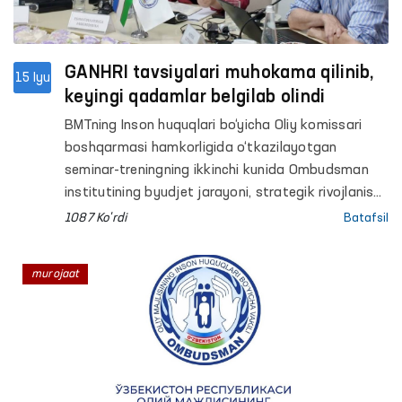
GANHRI tavsiyalari muhokama qilinib,
15 Iyu
keyingi qadamlar belgilab olindi
BMTning Inson huquqlari bo‘yicha Oliy komissari
boshqarmasi hamkorligida o‘tkazilayotgan
seminar-treningning ikkinchi kunida Ombudsman
institutining byudjet jarayoni, strategik rivojlanish
rejasi, tashkiliy tuzilmasi, hududlardagi faoliyati
1087 Ko'rdi
Batafsil
hamda institutsional salohiyati bo‘yicha
taqdimotlar namoyish etildi. Shuningdek,
murojaat
ishtirokchilar bilan akkreditatsiya jarayonining
asosiy talablari yuzasidan savol-javob va fikr
almashuvlar o‘tkazildi.