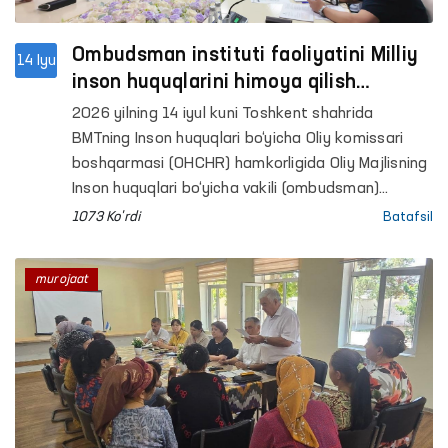
Ombudsman instituti faoliyatini Milliy
14 Iyu
inson huquqlarini himoya qilish
muassasalarining Global alyansi
2026 yilning 14 iyul kuni Toshkent shahrida
(GANHRI) talablari bo‘yicha
BMTning Inson huquqlari bo‘yicha Oliy komissari
takomillashtirish masalalari
boshqarmasi (OHCHR) hamkorligida Oliy Majlisning
muhokama qilindi
Inson huquqlari bo‘yicha vakili (ombudsman)
institutini xalqaro standartlar asosida yana-da
1073 Ko'rdi
Batafsil
takomillashtirishga bag‘ishlangan ikki kunlik
seminar-trening o‘z ishini boshladi.
murojaat