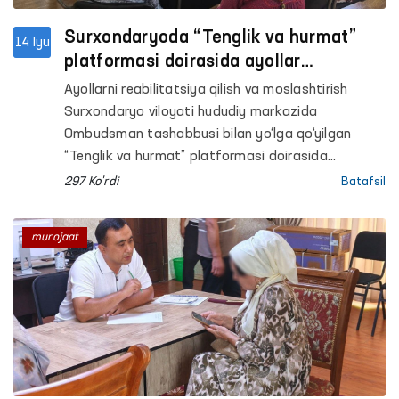
Surxondaryoda “Tenglik va hurmat”
14 Iyu
platformasi doirasida ayollar
murojaatlari bo‘yicha amaliy choralar
Ayollarni reabilitatsiya qilish va moslashtirish
ko‘rildi
Surxondaryo viloyati hududiy markazida
Ombudsman tashabbusi bilan yo‘lga qo‘yilgan
“Tenglik va hurmat” platformasi doirasida
“Huquqiy yordam avtobusi” tadbiri o‘tkazildi.
297 Ko'rdi
Batafsil
murojaat