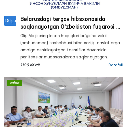
Belarusdagi tergov hibsxonasida
15 Iyu
saqlanayotgan O‘zbekiston fuqarosi
murojaati hal etildi
Oliy Majlisning Inson huquqlari bo‘yicha vakili
(ombudsman) tashabbusi bilan xorijiy davlatlarga
amalga oshirilayotgan tashriflar davomida
penitensiar muassasalarda saqlanayotgan
O‘zbekiston fuqarolari bilan ham uchrashuvlar
1198 Ko'rdi
Batafsil
o‘tkazib kelinmoqda.
xabar