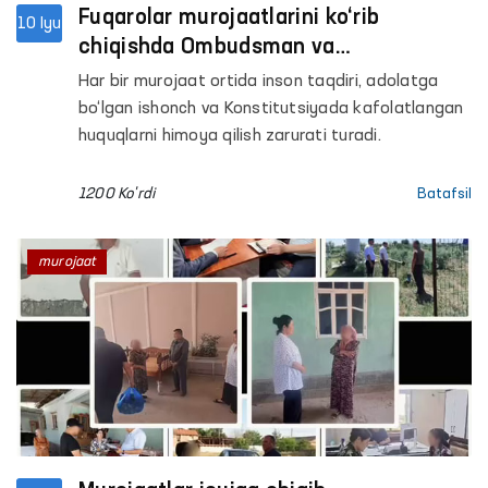
Fuqarolar murojaatlarini ko‘rib
10 Iyu
chiqishda Ombudsman va
Konstitutsiyaviy sudning hamkorligini
Har bir murojaat ortida inson taqdiri, adolatga
kuchaytirish masalalari muhokama
bo‘lgan ishonch va Konstitutsiyada kafolatlangan
qilindi
huquqlarni himoya qilish zarurati turadi.
1200 Ko'rdi
Batafsil
murojaat