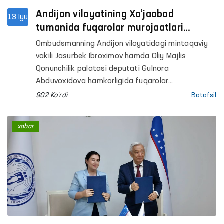
Andijon viloyatining Xo‘jaobod
13 Iyu
tumanida fuqarolar murojaatlari
mahallabay o‘rganildi
Ombudsmanning Andijon viloyatidagi mintaqaviy
vakili Jasurbek Ibroximov hamda Oliy Majlis
Qonunchilik palatasi deputati Gulnora
Abduvoxidova hamkorligida fuqarolar
murojaatlarini joyida o‘rganish maqsadida Andijon
902 Ko'rdi
Batafsil
viloyatining Xo‘jaobod tumanida sayyor qabul
tashkil etildi.
xabar