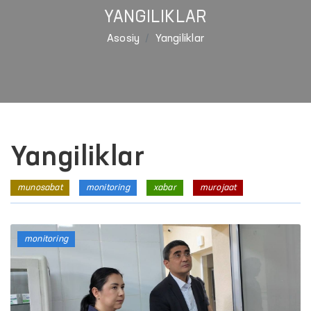
YANGILIKLAR
Asosiy
Yangiliklar
Yangiliklar
munosabat
monitoring
xabar
murojaat
monitoring