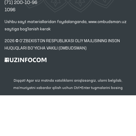
(71) 200-10-96
1096
Ushbu sayt materiallaridan foydalanganda,
www.ombudsman.uz
saytiga bog'lanish kerak
2026 © O'ZBEKISTON RESPUBLIKASI OLIY MAJLISINING INSON
HUQUQLARI BO'YICHA VAKILI (OMBUDSMAN)
Diqqat! Agar siz matnda xatoliklarni aniqlasangiz, ularni belgilab,
ma’muriyatni xabardor qilish uchun Ctrl+Enter tugmalarini bosing