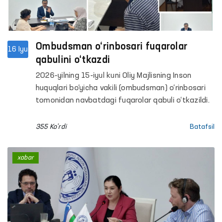
Ombudsman o‘rinbosari fuqarolar
16 Iyu
qabulini o‘tkazdi
2026-yilning 15-iyul kuni Oliy Majlisning Inson
huquqlari bo‘yicha vakili (ombudsman) o‘rinbosari
tomonidan navbatdagi fuqarolar qabuli o‘tkazildi.
355 Ko'rdi
Batafsil
xabar