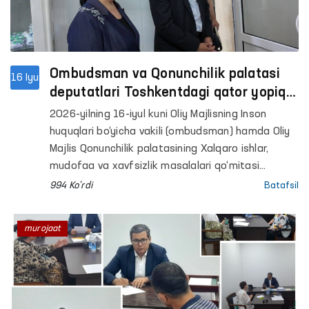
Ombudsman va Qonunchilik palatasi
16 Iyu
deputatlari Toshkentdagi qator yopiq
muassasalarda monitoring o‘tkazdi
2026-yilning 16-iyul kuni Oliy Majlisning Inson
huquqlari bo‘yicha vakili (ombudsman) hamda Oliy
Majlis Qonunchilik palatasining Xalqaro ishlar,
mudofaa va xavfsizlik masalalari qo‘mitasi
deputatlari tomonidan hamkorlikda Toshkent
994 Ko'rdi
Batafsil
shahridagi Ma’muriy qamoqqa olingan shaxslarni
saqlash uchun mo‘ljallangan maxsus qabulxona
murojaat
hamda Muayyan yashash joyiga ega bo‘lmagan
shaxslarni reabilitatsiya qilish markazida
monitoring tashriflari amalga oshirildi.