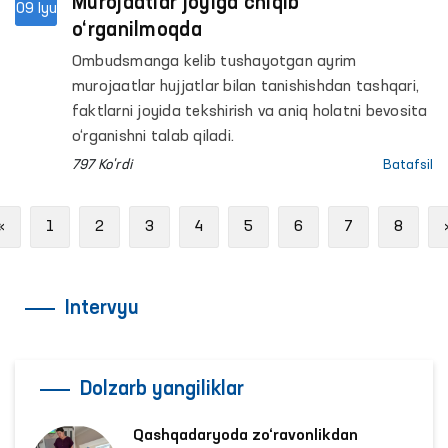
Murojaatlar joyiga chiqib
09 Iyu
o‘rganilmoqda
Ombudsmanga kelib tushayotgan ayrim
murojaatlar hujjatlar bilan tanishishdan tashqari,
faktlarni joyida tekshirish va aniq holatni bevosita
o‘rganishni talab qiladi.
797 Ko'rdi
Batafsil
Previous
«
1
2
3
4
5
6
7
8
Intervyu
Dolzarb yangiliklar
Qashqadaryoda zo‘ravonlikdan