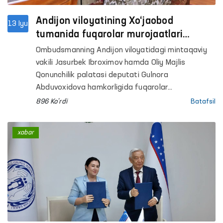
Andijon viloyatining Xo‘jaobod
13 Iyu
tumanida fuqarolar murojaatlari
mahallabay o‘rganildi
Ombudsmanning Andijon viloyatidagi mintaqaviy
vakili Jasurbek Ibroximov hamda Oliy Majlis
Qonunchilik palatasi deputati Gulnora
Abduvoxidova hamkorligida fuqarolar
murojaatlarini joyida o‘rganish maqsadida Andijon
896 Ko'rdi
Batafsil
viloyatining Xo‘jaobod tumanida sayyor qabul
tashkil etildi.
xabar