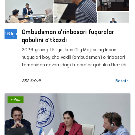
Ombudsman o‘rinbosari fuqarolar
16 Iyu
qabulini o‘tkazdi
2026-yilning 15-iyul kuni Oliy Majlisning Inson
huquqlari bo‘yicha vakili (ombudsman) o‘rinbosari
tomonidan navbatdagi fuqarolar qabuli o‘tkazildi.
352 Ko'rdi
Batafsil
xabar