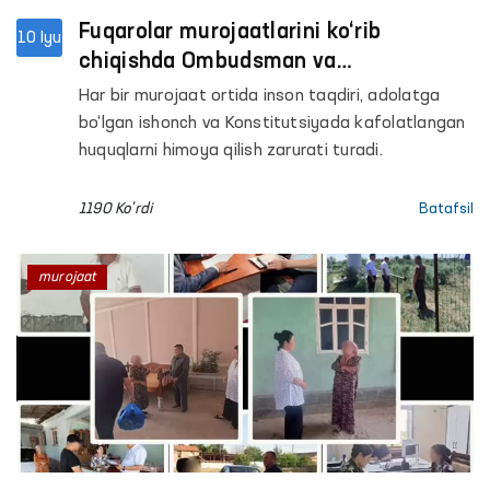
Fuqarolar murojaatlarini ko‘rib
10 Iyu
chiqishda Ombudsman va
Konstitutsiyaviy sudning hamkorligini
Har bir murojaat ortida inson taqdiri, adolatga
kuchaytirish masalalari muhokama
bo‘lgan ishonch va Konstitutsiyada kafolatlangan
qilindi
huquqlarni himoya qilish zarurati turadi.
1190 Ko'rdi
Batafsil
murojaat