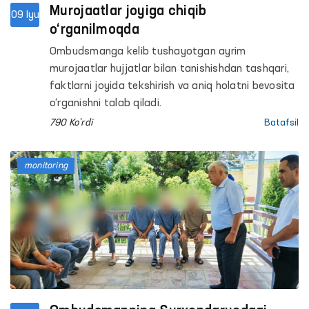
Murojaatlar joyiga chiqib
09 Iyu
o‘rganilmoqda
Ombudsmanga kelib tushayotgan ayrim
murojaatlar hujjatlar bilan tanishishdan tashqari,
faktlarni joyida tekshirish va aniq holatni bevosita
o‘rganishni talab qiladi.
790 Ko'rdi
Batafsil
monitoring