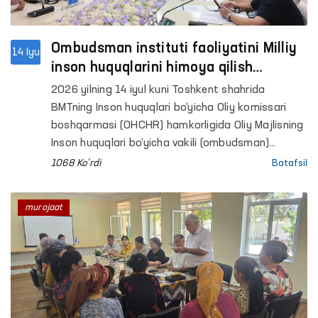
Ombudsman instituti faoliyatini Milliy
14 Iyu
inson huquqlarini himoya qilish
muassasalarining Global alyansi
2026 yilning 14 iyul kuni Toshkent shahrida
(GANHRI) talablari bo‘yicha
BMTning Inson huquqlari bo‘yicha Oliy komissari
takomillashtirish masalalari
boshqarmasi (OHCHR) hamkorligida Oliy Majlisning
muhokama qilindi
Inson huquqlari bo‘yicha vakili (ombudsman)
institutini xalqaro standartlar asosida yana-da
1068 Ko'rdi
Batafsil
takomillashtirishga bag‘ishlangan ikki kunlik
seminar-trening o‘z ishini boshladi.
murojaat