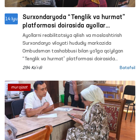
Surxondaryoda “Tenglik va hurmat”
14 Iyu
platformasi doirasida ayollar
murojaatlari bo‘yicha amaliy choralar
Ayollarni reabilitatsiya qilish va moslashtirish
ko‘rildi
Surxondaryo viloyati hududiy markazida
Ombudsman tashabbusi bilan yo‘lga qo‘yilgan
“Tenglik va hurmat” platformasi doirasida
“Huquqiy yordam avtobusi” tadbiri o‘tkazildi.
294 Ko'rdi
Batafsil
murojaat