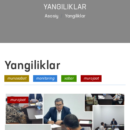
YANGILIKLAR
Asosiy
Yangiliklar
Yangiliklar
munosabat
monitoring
xabar
murojaat
murojaat