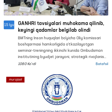
GANHRI tavsiyalari muhokama qilinib,
15 Iyu
keyingi qadamlar belgilab olindi
BMTning Inson huquqlari bo‘yicha Oliy komissari
boshqarmasi hamkorligida o‘tkazilayotgan
seminar-treningning ikkinchi kunida Ombudsman
institutining byudjet jarayoni, strategik rivojlanish
rejasi, tashkiliy tuzilmasi, hududlardagi faoliyati
1080 Ko'rdi
Batafsil
hamda institutsional salohiyati bo‘yicha
taqdimotlar namoyish etildi. Shuningdek,
murojaat
ishtirokchilar bilan akkreditatsiya jarayonining
asosiy talablari yuzasidan savol-javob va fikr
almashuvlar o‘tkazildi.