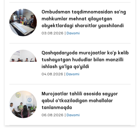
Ombudsman taqdimnomasidan so‘ng
mahkumlar mehnat qilayotgan
obyektlardagi sharoitlar yaxshilandi
03.08.2026
|
Davomi
Qashqadaryoda murojaatlar ko‘p kelib
tushayotgan hududlar bilan manzilli
ishlash yo‘lga qo‘yildi
04.08.2026
|
Davomi
Murojaatlar tahlili asosida sayyor
qabul o‘tkaziladigan mahallalar
tanlanmoqda
06.08.2026
|
Davomi