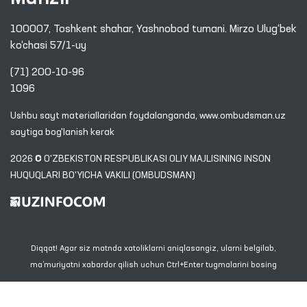
100007, Toshkent shahar, Yashnobod tumani. Mirzo Ulug‘bek
ko‘chasi 57/1-uy
(71) 200-10-96
1096
Ushbu sayt materiallaridan foydalanganda,
www.ombudsman.uz
saytiga bog'lanish kerak
2026 © O'ZBEKISTON RESPUBLIKASI OLIY MAJLISINING INSON
HUQUQLARI BO'YICHA VAKILI (OMBUDSMAN)
Diqqat! Agar siz matnda xatoliklarni aniqlasangiz, ularni belgilab,
ma’muriyatni xabardor qilish uchun Ctrl+Enter tugmalarini bosing