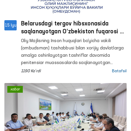
Belarusdagi tergov hibsxonasida
15 Iyu
saqlanayotgan O‘zbekiston fuqarosi
murojaati hal etildi
Oliy Majlisning Inson huquqlari bo‘yicha vakili
(ombudsman) tashabbusi bilan xorijiy davlatlarga
amalga oshirilayotgan tashriflar davomida
penitensiar muassasalarda saqlanayotgan
O‘zbekiston fuqarolari bilan ham uchrashuvlar
1190 Ko'rdi
Batafsil
o‘tkazib kelinmoqda.
xabar