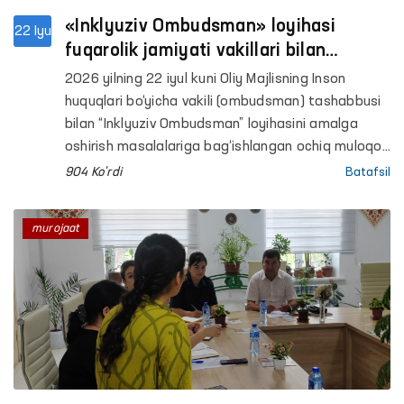
«Inklyuziv Ombudsman» loyihasi
22 Iyu
fuqarolik jamiyati vakillari bilan
muhokama qilindi
2026 yilning 22 iyul kuni Oliy Majlisning Inson
huquqlari bo‘yicha vakili (ombudsman) tashabbusi
bilan “Inklyuziv Ombudsman” loyihasini amalga
oshirish masalalariga bag‘ishlangan ochiq muloqot
o‘tkazildi.
904 Ko'rdi
Batafsil
murojaat