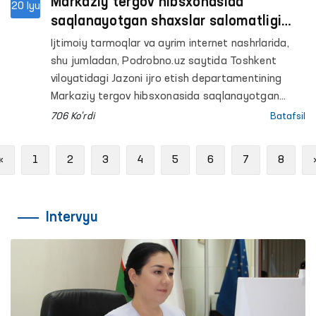
Markaziy tergov hibsxonasida
20 Iyu
saqlanayotgan shaxslar salomatligi
bilan bog‘liq xabarlar o‘rganildi
Ijtimoiy tarmoqlar va ayrim internet nashrlarida,
shu jumladan, Podrobno.uz saytida Toshkent
viloyatidagi Jazoni ijro etish departamentining
Markaziy tergov hibsxonasida saqlanayotgan
shaxslarning salomatligi bilan bog‘liq holatlar
706 Ko'rdi
Batafsil
haqida tarqalgan hamda Ombudsman tomonidan
holatni o‘rganish so‘ralgan xabarlar yuzasidan
Previous
«
1
2
3
4
5
6
7
8
quyidagilar maʼlum qilinadi.
Intervyu