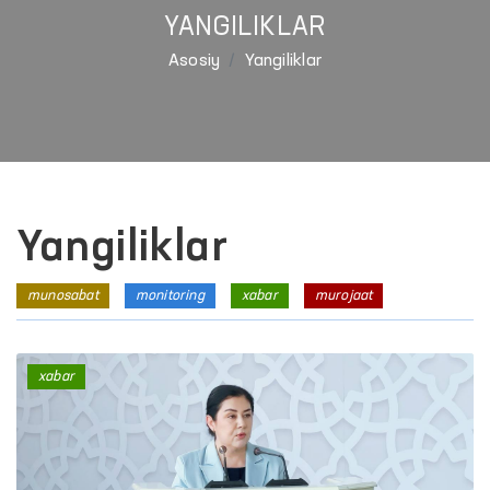
YANGILIKLAR
Asosiy
Yangiliklar
Yangiliklar
munosabat
monitoring
xabar
murojaat
xabar