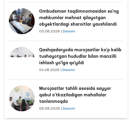
Ombudsman taqdimnomasidan so‘ng
mahkumlar mehnat qilayotgan
obyektlardagi sharoitlar yaxshilandi
03.08.2026
|
Davomi
Qashqadaryoda murojaatlar ko‘p kelib
tushayotgan hududlar bilan manzilli
ishlash yo‘lga qo‘yildi
04.08.2026
|
Davomi
Murojaatlar tahlili asosida sayyor
qabul o‘tkaziladigan mahallalar
tanlanmoqda
06.08.2026
|
Davomi