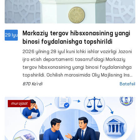
Markaziy tergov hibsxonasining yangi
29 Iyu
binosi foydalanishga topshirildi
2026 yilning 28 iyul kuni Ichki ishlar vazirligi Jazoni
ijro etish departamenti tasarrufidagi Markaziy
tergov hibsxonasining yangi binosi foydalanishga
topshirildi. Ochilish marosimida Oliy Majlisning Inson
huquqlari bo‘yicha vakili (ombudsman) Feruza
870 Ko'rdi
Batafsil
Eshmatova ham ishtirok etdi.
murojaat