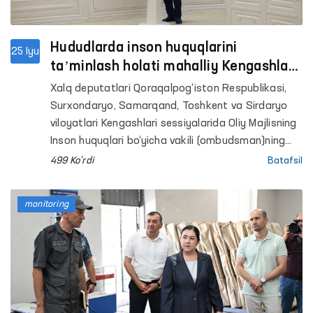
Hududlarda inson huquqlarini
25 Iyu
taʼminlash holati mahalliy Kengashlar
sessiyalarida muhokama qilindi
Xalq deputatlari Qoraqalpog‘iston Respublikasi,
Surxondaryo, Samarqand, Toshkent va Sirdaryo
viloyatlari Kengashlari sessiyalarida Oliy Majlisning
Inson huquqlari bo‘yicha vakili (ombudsman)ning
tegishli mintaqaviy vakillari tomonidan hududlarda
499 Ko'rdi
Batafsil
inson huquqlari, erkinliklari va qonuniy
manfaatlarini himoya qilish holati yuzasidan
monitoring
maʼruzalar taqdim etildi.