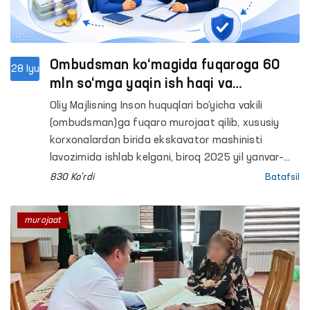
Ombudsman ko‘magida fuqaroga 60
28 Iyu
mln so‘mga yaqin ish haqi va
kompensatsiya undirildi
Oliy Majlisning Inson huquqlari bo‘yicha vakili
(ombudsman)ga fuqaro murojaat qilib, xususiy
korxonalardan birida ekskavator mashinisti
lavozimida ishlab kelgani, biroq 2025 yil yanvar–
may oylari uchun ish haqi va mehnat shartnomasi
830 Ko'rdi
Batafsil
bekor qilinganda to‘lanishi lozim bo‘lgan hisob-
kitob mablag‘lari to‘lab berilmayotganidan
murojaat
norozilik bildirdi.