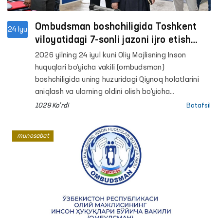
Ombudsman boshchiligida Toshkent
24 Iyu
viloyatidagi 7-sonli jazoni ijro etish
koloniyasida monitoring o‘tkazildi
2026 yilning 24 iyul kuni Oliy Majlisning Inson
huquqlari bo‘yicha vakili (ombudsman)
boshchiligida uning huzuridagi Qiynoq holatlarini
aniqlash va ularning oldini olish bo‘yicha
jamoatchilik guruhi aʼzolari Toshkent viloyatidagi
1029 Ko'rdi
Batafsil
7-sonli jazoni ijro etish koloniyasiga monitoring
tashrifini amalga oshirdi.
munosabat