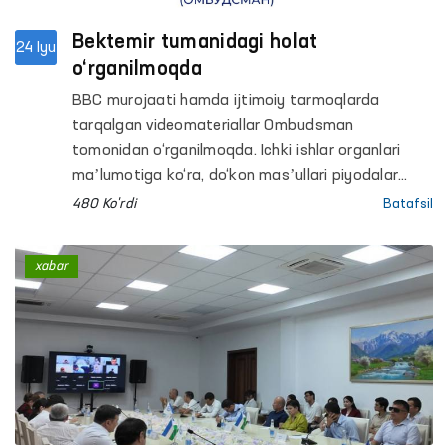
Bektemir tumanidagi holat
24 Iyu
o‘rganilmoqda
BBC murojaati hamda ijtimoiy tarmoqlarda
tarqalgan videomateriallar Ombudsman
tomonidan o‘rganilmoqda. Ichki ishlar organlari
maʼlumotiga ko‘ra, do‘kon masʼullari piyodalar
yo‘lidagi qurilish materiallarini olib tashlash
480 Ko'rdi
Batafsil
bo‘yicha bir necha marta ogohlantirilgan, biroq
talablar bajarilmagan va ikki nafar fuqaro
xabar
maʼmuriy javobgarlikka tortilgan. Murojaatda esa
ularni IIB binosiga olib borish jarayonida ortiqcha
kuch ishlatilgani bildirilgan. Ichki ishlar organlari
mazkur vajni rad etib, xodimlar o‘z vakolatlari
doirasida harakat qilganini maʼlum qilgan.