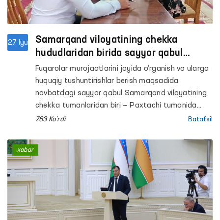
Samarqand viloyatining chekka
27 Iyu
hududlaridan birida sayyor qabul
o‘tkazildi
Fuqarolar murojaatlarini joyida o‘rganish va ularga
huquqiy tushuntirishlar berish maqsadida
navbatdagi sayyor qabul Samarqand viloyatining
chekka tumanlaridan biri — Paxtachi tumanida
o‘tkazildi.
763 Ko'rdi
Batafsil
xabar