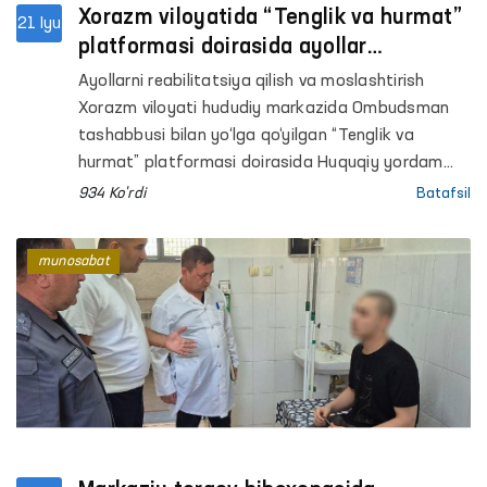
Xorazm viloyatida “Tenglik va hurmat”
21 Iyu
platformasi doirasida ayollar
murojaatlari o‘rganildi va hal etildi
Ayollarni reabilitatsiya qilish va moslashtirish
Xorazm viloyati hududiy markazida Ombudsman
tashabbusi bilan yo‘lga qo‘yilgan “Tenglik va
hurmat” platformasi doirasida Huquqiy yordam
avtobusi tadbiri o‘tkazildi.
934 Ko'rdi
Batafsil
munosabat