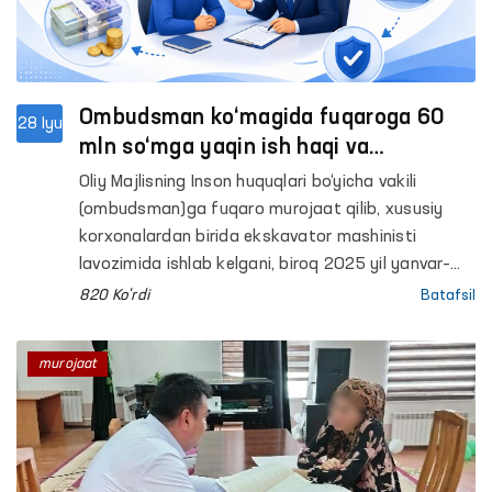
Ombudsman ko‘magida fuqaroga 60
28 Iyu
mln so‘mga yaqin ish haqi va
kompensatsiya undirildi
Oliy Majlisning Inson huquqlari bo‘yicha vakili
(ombudsman)ga fuqaro murojaat qilib, xususiy
korxonalardan birida ekskavator mashinisti
lavozimida ishlab kelgani, biroq 2025 yil yanvar–
may oylari uchun ish haqi va mehnat shartnomasi
820 Ko'rdi
Batafsil
bekor qilinganda to‘lanishi lozim bo‘lgan hisob-
kitob mablag‘lari to‘lab berilmayotganidan
murojaat
norozilik bildirdi.