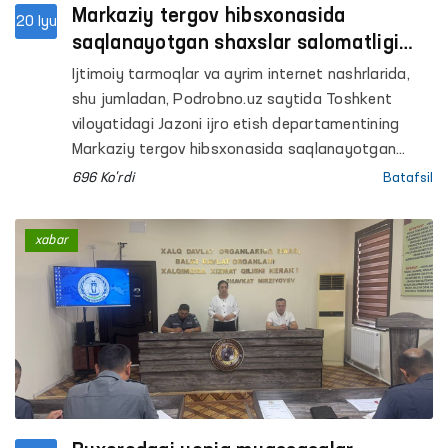
Markaziy tergov hibsxonasida
20 Iyu
saqlanayotgan shaxslar salomatligi
bilan bog‘liq xabarlar o‘rganildi
Ijtimoiy tarmoqlar va ayrim internet nashrlarida,
shu jumladan, Podrobno.uz saytida Toshkent
viloyatidagi Jazoni ijro etish departamentining
Markaziy tergov hibsxonasida saqlanayotgan
shaxslarning salomatligi bilan bog‘liq holatlar
696 Ko'rdi
Batafsil
haqida tarqalgan hamda Ombudsman tomonidan
holatni o‘rganish so‘ralgan xabarlar yuzasidan
xabar
quyidagilar maʼlum qilinadi.