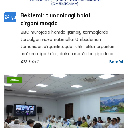
Bektemir tumanidagi holat
24 Iyu
o‘rganilmoqda
BBC murojaati hamda ijtimoiy tarmoqlarda
tarqalgan videomateriallar Ombudsman
tomonidan o‘rganilmoqda. Ichki ishlar organlari
maʼlumotiga ko‘ra, do‘kon masʼullari piyodalar
yo‘lidagi qurilish materiallarini olib tashlash
473 Ko'rdi
Batafsil
bo‘yicha bir necha marta ogohlantirilgan, biroq
talablar bajarilmagan va ikki nafar fuqaro
xabar
maʼmuriy javobgarlikka tortilgan. Murojaatda esa
ularni IIB binosiga olib borish jarayonida ortiqcha
kuch ishlatilgani bildirilgan. Ichki ishlar organlari
mazkur vajni rad etib, xodimlar o‘z vakolatlari
doirasida harakat qilganini maʼlum qilgan.