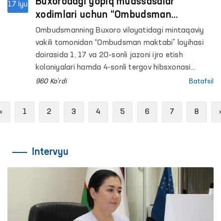
Buxorodagi yopiq muassasalar
17 Iyu
xodimlari uchun “Ombudsman
maktabi” tadbirlari o‘tkazildi
Ombudsmanning Buxoro viloyatidagi mintaqaviy
vakili tomonidan “Ombudsman maktabi” loyihasi
doirasida 1, 17 va 20-sonli jazoni ijro etish
koloniyalari hamda 4-sonli tergov hibsxonasi
maʼmuriyati xodimlari uchun qator tadbirlar
960 Ko'rdi
Batafsil
tashkil etildi. Tadbirlarda Xalq deputatlari Buxoro
viloyati Kengashi deputati D.Axmedova hamda
Previous
«
1
2
3
4
5
6
7
8
“Yuksalish” harakati Buxoro viloyati hududiy
bo‘linmasi rahbari H.Bobojonovlar ham ishtirok
etishdi.
Intervyu