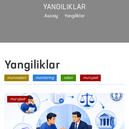
YANGILIKLAR
Asosiy
Yangiliklar
Yangiliklar
munosabat
monitoring
xabar
murojaat
murojaat