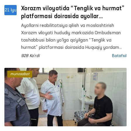
Xorazm viloyatida “Tenglik va hurmat”
21 Iyu
platformasi doirasida ayollar
murojaatlari o‘rganildi va hal etildi
Ayollarni reabilitatsiya qilish va moslashtirish
Xorazm viloyati hududiy markazida Ombudsman
tashabbusi bilan yo‘lga qo‘yilgan “Tenglik va
hurmat” platformasi doirasida Huquqiy yordam
avtobusi tadbiri o‘tkazildi.
928 Ko'rdi
Batafsil
munosabat