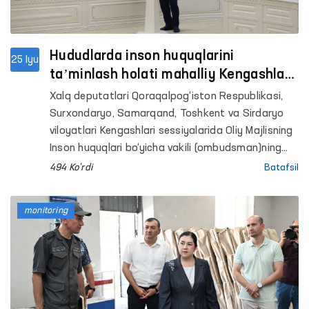
Hududlarda inson huquqlarini
25 Iyu
taʼminlash holati mahalliy Kengashlar
sessiyalarida muhokama qilindi
Xalq deputatlari Qoraqalpog‘iston Respublikasi,
Surxondaryo, Samarqand, Toshkent va Sirdaryo
viloyatlari Kengashlari sessiyalarida Oliy Majlisning
Inson huquqlari bo‘yicha vakili (ombudsman)ning
tegishli mintaqaviy vakillari tomonidan hududlarda
494 Ko'rdi
Batafsil
inson huquqlari, erkinliklari va qonuniy
manfaatlarini himoya qilish holati yuzasidan
monitoring
maʼruzalar taqdim etildi.