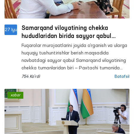
Samarqand viloyatining chekka
27 Iyu
hududlaridan birida sayyor qabul
o‘tkazildi
Fuqarolar murojaatlarini joyida o‘rganish va ularga
huquqiy tushuntirishlar berish maqsadida
navbatdagi sayyor qabul Samarqand viloyatining
chekka tumanlaridan biri — Paxtachi tumanida
o‘tkazildi.
754 Ko'rdi
Batafsil
xabar