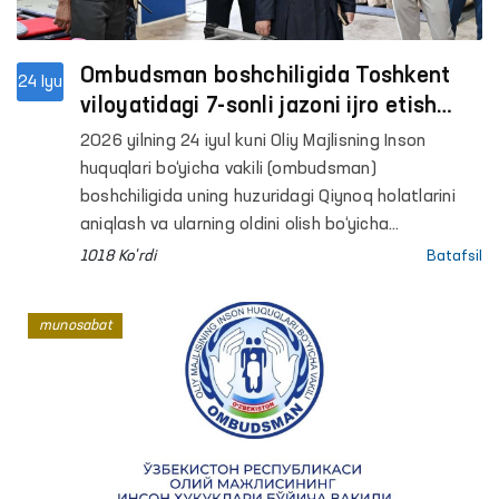
Ombudsman boshchiligida Toshkent
24 Iyu
viloyatidagi 7-sonli jazoni ijro etish
koloniyasida monitoring o‘tkazildi
2026 yilning 24 iyul kuni Oliy Majlisning Inson
huquqlari bo‘yicha vakili (ombudsman)
boshchiligida uning huzuridagi Qiynoq holatlarini
aniqlash va ularning oldini olish bo‘yicha
jamoatchilik guruhi aʼzolari Toshkent viloyatidagi
1018 Ko'rdi
Batafsil
7-sonli jazoni ijro etish koloniyasiga monitoring
tashrifini amalga oshirdi.
munosabat