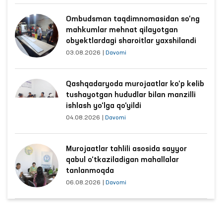
Ombudsman taqdimnomasidan so‘ng
mahkumlar mehnat qilayotgan
obyektlardagi sharoitlar yaxshilandi
03.08.2026
|
Davomi
Qashqadaryoda murojaatlar ko‘p kelib
tushayotgan hududlar bilan manzilli
ishlash yo‘lga qo‘yildi
04.08.2026
|
Davomi
Murojaatlar tahlili asosida sayyor
qabul o‘tkaziladigan mahallalar
tanlanmoqda
06.08.2026
|
Davomi