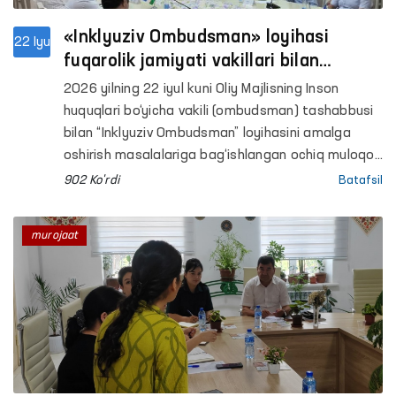
«Inklyuziv Ombudsman» loyihasi
22 Iyu
fuqarolik jamiyati vakillari bilan
muhokama qilindi
2026 yilning 22 iyul kuni Oliy Majlisning Inson
huquqlari bo‘yicha vakili (ombudsman) tashabbusi
bilan “Inklyuziv Ombudsman” loyihasini amalga
oshirish masalalariga bag‘ishlangan ochiq muloqot
o‘tkazildi.
902 Ko'rdi
Batafsil
murojaat