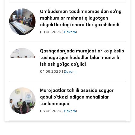
Ombudsman taqdimnomasidan so‘ng
mahkumlar mehnat qilayotgan
obyektlardagi sharoitlar yaxshilandi
03.08.2026
|
Davomi
Qashqadaryoda murojaatlar ko‘p kelib
tushayotgan hududlar bilan manzilli
ishlash yo‘lga qo‘yildi
04.08.2026
|
Davomi
Murojaatlar tahlili asosida sayyor
qabul o‘tkaziladigan mahallalar
tanlanmoqda
06.08.2026
|
Davomi