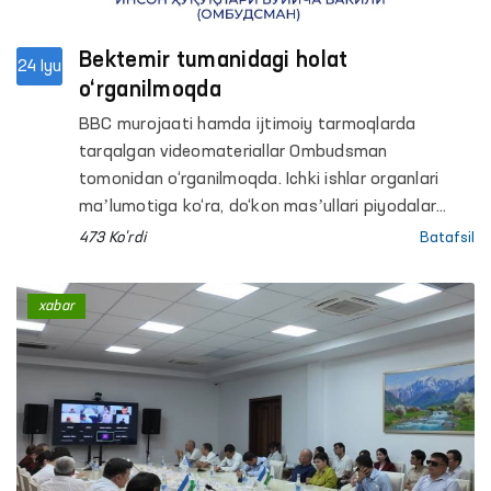
Bektemir tumanidagi holat
24 Iyu
o‘rganilmoqda
BBC murojaati hamda ijtimoiy tarmoqlarda
tarqalgan videomateriallar Ombudsman
tomonidan o‘rganilmoqda. Ichki ishlar organlari
maʼlumotiga ko‘ra, do‘kon masʼullari piyodalar
yo‘lidagi qurilish materiallarini olib tashlash
473 Ko'rdi
Batafsil
bo‘yicha bir necha marta ogohlantirilgan, biroq
talablar bajarilmagan va ikki nafar fuqaro
xabar
maʼmuriy javobgarlikka tortilgan. Murojaatda esa
ularni IIB binosiga olib borish jarayonida ortiqcha
kuch ishlatilgani bildirilgan. Ichki ishlar organlari
mazkur vajni rad etib, xodimlar o‘z vakolatlari
doirasida harakat qilganini maʼlum qilgan.