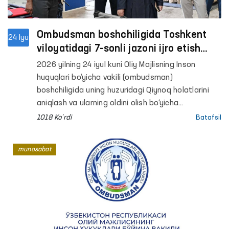
Ombudsman boshchiligida Toshkent
24 Iyu
viloyatidagi 7-sonli jazoni ijro etish
koloniyasida monitoring o‘tkazildi
2026 yilning 24 iyul kuni Oliy Majlisning Inson
huquqlari bo‘yicha vakili (ombudsman)
boshchiligida uning huzuridagi Qiynoq holatlarini
aniqlash va ularning oldini olish bo‘yicha
jamoatchilik guruhi aʼzolari Toshkent viloyatidagi
1018 Ko'rdi
Batafsil
7-sonli jazoni ijro etish koloniyasiga monitoring
tashrifini amalga oshirdi.
munosabat