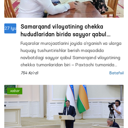
Samarqand viloyatining chekka
27 Iyu
hududlaridan birida sayyor qabul
o‘tkazildi
Fuqarolar murojaatlarini joyida o‘rganish va ularga
huquqiy tushuntirishlar berish maqsadida
navbatdagi sayyor qabul Samarqand viloyatining
chekka tumanlaridan biri — Paxtachi tumanida
o‘tkazildi.
754 Ko'rdi
Batafsil
xabar