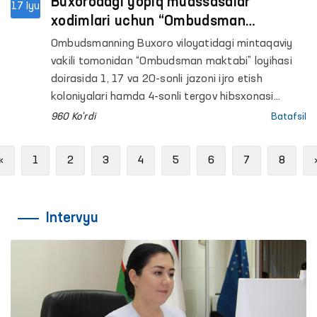
Buxorodagi yopiq muassasalar
17 Iyu
xodimlari uchun “Ombudsman
maktabi” tadbirlari o‘tkazildi
Ombudsmanning Buxoro viloyatidagi mintaqaviy
vakili tomonidan “Ombudsman maktabi” loyihasi
doirasida 1, 17 va 20-sonli jazoni ijro etish
koloniyalari hamda 4-sonli tergov hibsxonasi
maʼmuriyati xodimlari uchun qator tadbirlar
960 Ko'rdi
Batafsil
tashkil etildi. Tadbirlarda Xalq deputatlari Buxoro
viloyati Kengashi deputati D.Axmedova hamda
Previous
«
1
2
3
4
5
6
7
8
“Yuksalish” harakati Buxoro viloyati hududiy
bo‘linmasi rahbari H.Bobojonovlar ham ishtirok
etishdi.
Intervyu