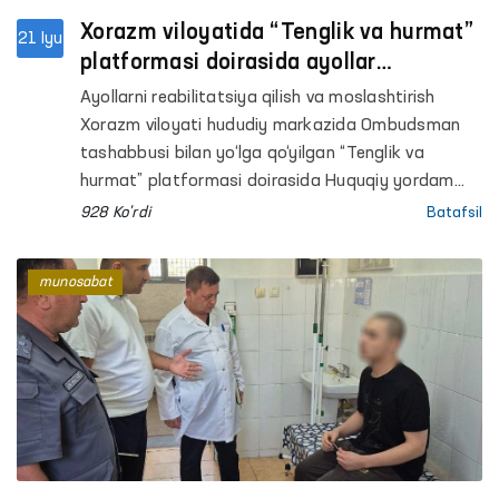
Xorazm viloyatida “Tenglik va hurmat”
21 Iyu
platformasi doirasida ayollar
murojaatlari o‘rganildi va hal etildi
Ayollarni reabilitatsiya qilish va moslashtirish
Xorazm viloyati hududiy markazida Ombudsman
tashabbusi bilan yo‘lga qo‘yilgan “Tenglik va
hurmat” platformasi doirasida Huquqiy yordam
avtobusi tadbiri o‘tkazildi.
928 Ko'rdi
Batafsil
munosabat