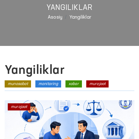
YANGILIKLAR
Asosiy
Yangiliklar
Yangiliklar
munosabat
monitoring
xabar
murojaat
murojaat