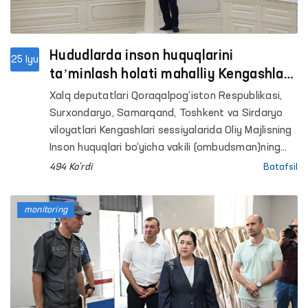
Hududlarda inson huquqlarini
25 Iyu
taʼminlash holati mahalliy Kengashlar
sessiyalarida muhokama qilindi
Xalq deputatlari Qoraqalpog‘iston Respublikasi,
Surxondaryo, Samarqand, Toshkent va Sirdaryo
viloyatlari Kengashlari sessiyalarida Oliy Majlisning
Inson huquqlari bo‘yicha vakili (ombudsman)ning
tegishli mintaqaviy vakillari tomonidan hududlarda
494 Ko'rdi
Batafsil
inson huquqlari, erkinliklari va qonuniy
manfaatlarini himoya qilish holati yuzasidan
monitoring
maʼruzalar taqdim etildi.