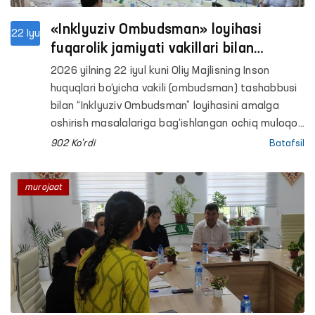
«Inklyuziv Ombudsman» loyihasi
22 Iyu
fuqarolik jamiyati vakillari bilan
muhokama qilindi
2026 yilning 22 iyul kuni Oliy Majlisning Inson
huquqlari bo‘yicha vakili (ombudsman) tashabbusi
bilan “Inklyuziv Ombudsman” loyihasini amalga
oshirish masalalariga bag‘ishlangan ochiq muloqot
o‘tkazildi.
902 Ko'rdi
Batafsil
murojaat