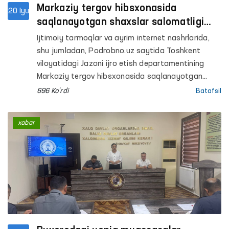
Markaziy tergov hibsxonasida
20 Iyu
saqlanayotgan shaxslar salomatligi
bilan bog‘liq xabarlar o‘rganildi
Ijtimoiy tarmoqlar va ayrim internet nashrlarida,
shu jumladan, Podrobno.uz saytida Toshkent
viloyatidagi Jazoni ijro etish departamentining
Markaziy tergov hibsxonasida saqlanayotgan
shaxslarning salomatligi bilan bog‘liq holatlar
696 Ko'rdi
Batafsil
haqida tarqalgan hamda Ombudsman tomonidan
holatni o‘rganish so‘ralgan xabarlar yuzasidan
xabar
quyidagilar maʼlum qilinadi.