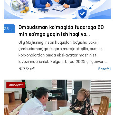
Ombudsman ko‘magida fuqaroga 60
28 Iyu
mln so‘mga yaqin ish haqi va
kompensatsiya undirildi
Oliy Majlisning Inson huquqlari bo‘yicha vakili
(ombudsman)ga fuqaro murojaat qilib, xususiy
korxonalardan birida ekskavator mashinisti
lavozimida ishlab kelgani, biroq 2025 yil yanvar–
may oylari uchun ish haqi va mehnat shartnomasi
819 Ko'rdi
Batafsil
bekor qilinganda to‘lanishi lozim bo‘lgan hisob-
kitob mablag‘lari to‘lab berilmayotganidan
murojaat
norozilik bildirdi.