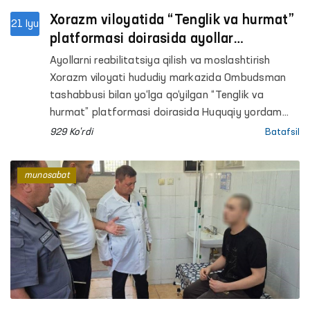
Xorazm viloyatida “Tenglik va hurmat”
21 Iyu
platformasi doirasida ayollar
murojaatlari o‘rganildi va hal etildi
Ayollarni reabilitatsiya qilish va moslashtirish
Xorazm viloyati hududiy markazida Ombudsman
tashabbusi bilan yo‘lga qo‘yilgan “Tenglik va
hurmat” platformasi doirasida Huquqiy yordam
avtobusi tadbiri o‘tkazildi.
929 Ko'rdi
Batafsil
munosabat