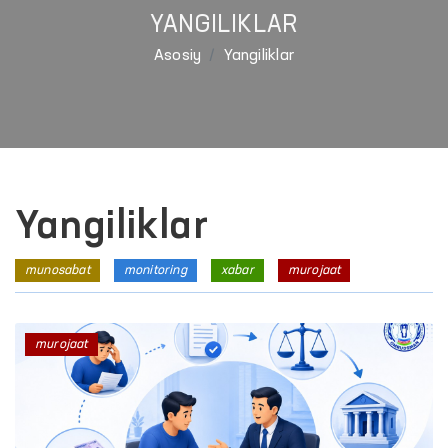
YANGILIKLAR
Asosiy
Yangiliklar
Yangiliklar
munosabat
monitoring
xabar
murojaat
murojaat