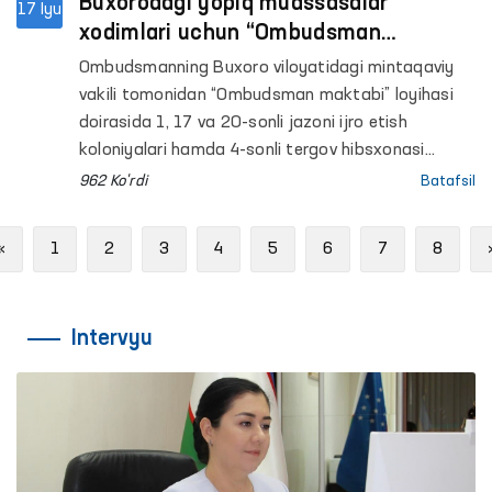
Buxorodagi yopiq muassasalar
17 Iyu
xodimlari uchun “Ombudsman
maktabi” tadbirlari o‘tkazildi
Ombudsmanning Buxoro viloyatidagi mintaqaviy
vakili tomonidan “Ombudsman maktabi” loyihasi
doirasida 1, 17 va 20-sonli jazoni ijro etish
koloniyalari hamda 4-sonli tergov hibsxonasi
maʼmuriyati xodimlari uchun qator tadbirlar
962 Ko'rdi
Batafsil
tashkil etildi. Tadbirlarda Xalq deputatlari Buxoro
viloyati Kengashi deputati D.Axmedova hamda
Previous
«
1
2
3
4
5
6
7
8
“Yuksalish” harakati Buxoro viloyati hududiy
bo‘linmasi rahbari H.Bobojonovlar ham ishtirok
etishdi.
Intervyu