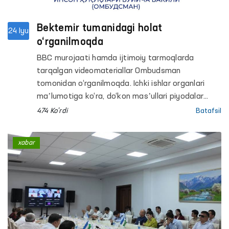
Bektemir tumanidagi holat
24 Iyu
o‘rganilmoqda
BBC murojaati hamda ijtimoiy tarmoqlarda
tarqalgan videomateriallar Ombudsman
tomonidan o‘rganilmoqda. Ichki ishlar organlari
maʼlumotiga ko‘ra, do‘kon masʼullari piyodalar
yo‘lidagi qurilish materiallarini olib tashlash
474 Ko'rdi
Batafsil
bo‘yicha bir necha marta ogohlantirilgan, biroq
talablar bajarilmagan va ikki nafar fuqaro
xabar
maʼmuriy javobgarlikka tortilgan. Murojaatda esa
ularni IIB binosiga olib borish jarayonida ortiqcha
kuch ishlatilgani bildirilgan. Ichki ishlar organlari
mazkur vajni rad etib, xodimlar o‘z vakolatlari
doirasida harakat qilganini maʼlum qilgan.