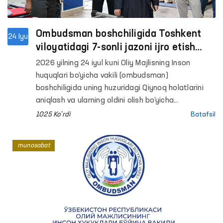
Ombudsman boshchiligida Toshkent
24 Iyu
viloyatidagi 7-sonli jazoni ijro etish
koloniyasida monitoring o‘tkazildi
2026 yilning 24 iyul kuni Oliy Majlisning Inson
huquqlari bo‘yicha vakili (ombudsman)
boshchiligida uning huzuridagi Qiynoq holatlarini
aniqlash va ularning oldini olish bo‘yicha
jamoatchilik guruhi aʼzolari Toshkent viloyatidagi
1025 Ko'rdi
Batafsil
7-sonli jazoni ijro etish koloniyasiga monitoring
tashrifini amalga oshirdi.
munosabat