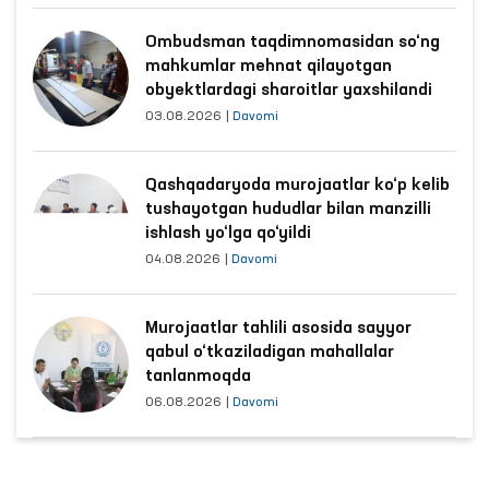
Ombudsman taqdimnomasidan so‘ng
mahkumlar mehnat qilayotgan
obyektlardagi sharoitlar yaxshilandi
03.08.2026
|
Davomi
Qashqadaryoda murojaatlar ko‘p kelib
tushayotgan hududlar bilan manzilli
ishlash yo‘lga qo‘yildi
04.08.2026
|
Davomi
Murojaatlar tahlili asosida sayyor
qabul o‘tkaziladigan mahallalar
tanlanmoqda
06.08.2026
|
Davomi