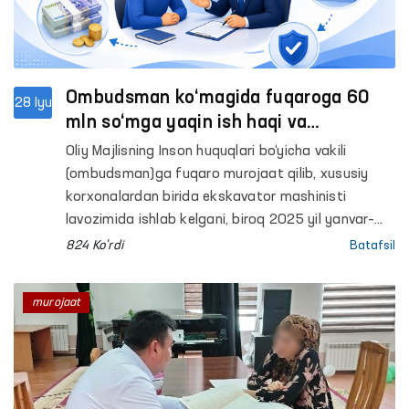
Ombudsman ko‘magida fuqaroga 60
28 Iyu
mln so‘mga yaqin ish haqi va
kompensatsiya undirildi
Oliy Majlisning Inson huquqlari bo‘yicha vakili
(ombudsman)ga fuqaro murojaat qilib, xususiy
korxonalardan birida ekskavator mashinisti
lavozimida ishlab kelgani, biroq 2025 yil yanvar–
may oylari uchun ish haqi va mehnat shartnomasi
824 Ko'rdi
Batafsil
bekor qilinganda to‘lanishi lozim bo‘lgan hisob-
kitob mablag‘lari to‘lab berilmayotganidan
murojaat
norozilik bildirdi.