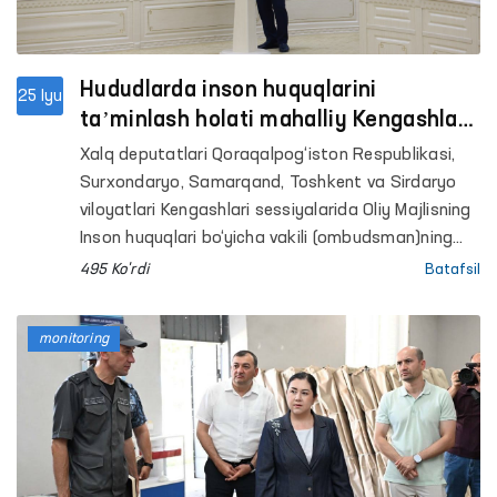
Hududlarda inson huquqlarini
25 Iyu
taʼminlash holati mahalliy Kengashlar
sessiyalarida muhokama qilindi
Xalq deputatlari Qoraqalpog‘iston Respublikasi,
Surxondaryo, Samarqand, Toshkent va Sirdaryo
viloyatlari Kengashlari sessiyalarida Oliy Majlisning
Inson huquqlari bo‘yicha vakili (ombudsman)ning
tegishli mintaqaviy vakillari tomonidan hududlarda
495 Ko'rdi
Batafsil
inson huquqlari, erkinliklari va qonuniy
manfaatlarini himoya qilish holati yuzasidan
monitoring
maʼruzalar taqdim etildi.