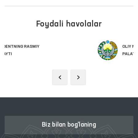
Foydali havolalar
OLIY MAJLIS QONUNCHILIK
PALATASI
‹
›
Biz bilan bog'laning