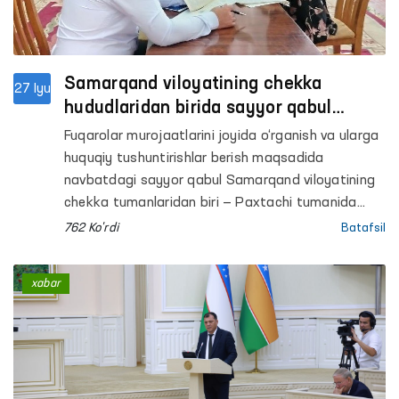
Samarqand viloyatining chekka
27 Iyu
hududlaridan birida sayyor qabul
o‘tkazildi
Fuqarolar murojaatlarini joyida o‘rganish va ularga
huquqiy tushuntirishlar berish maqsadida
navbatdagi sayyor qabul Samarqand viloyatining
chekka tumanlaridan biri — Paxtachi tumanida
o‘tkazildi.
762 Ko'rdi
Batafsil
xabar