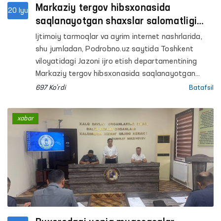
Markaziy tergov hibsxonasida
20 Iyu
saqlanayotgan shaxslar salomatligi
bilan bog‘liq xabarlar o‘rganildi
Ijtimoiy tarmoqlar va ayrim internet nashrlarida,
shu jumladan, Podrobno.uz saytida Toshkent
viloyatidagi Jazoni ijro etish departamentining
Markaziy tergov hibsxonasida saqlanayotgan
shaxslarning salomatligi bilan bog‘liq holatlar
697 Ko'rdi
Batafsil
haqida tarqalgan hamda Ombudsman tomonidan
holatni o‘rganish so‘ralgan xabarlar yuzasidan
xabar
quyidagilar maʼlum qilinadi.