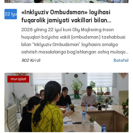
«Inklyuziv Ombudsman» loyihasi
22 Iyu
fuqarolik jamiyati vakillari bilan
muhokama qilindi
2026 yilning 22 iyul kuni Oliy Majlisning Inson
huquqlari bo‘yicha vakili (ombudsman) tashabbusi
bilan “Inklyuziv Ombudsman” loyihasini amalga
oshirish masalalariga bag‘ishlangan ochiq muloqot
o‘tkazildi.
902 Ko'rdi
Batafsil
murojaat