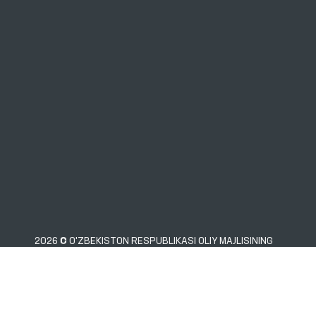
2026 © O'ZBEKISTON RESPUBLIKASI OLIY MAJLISINING
INSON HUQUQLARI BO'YICHA VAKILI (OMBUDSMAN)