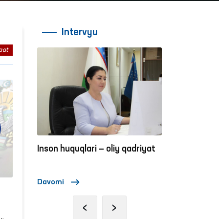
Intervyu
aat
adriyat
Inson huquqlari — oliy qadriyat
Inson huquqla
Davomi
Davomi
‹
›