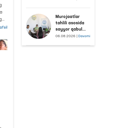
hududlar bilan
g
manzilli ishlash
ha
Murojaatlar
yo‘lga qo‘yildi
i
g
tahlili asosida
afsil
sayyor qabul
o‘tkaziladigan
06.08.2026
|
Davomi
i.
mahallalar
tanlanmoqda