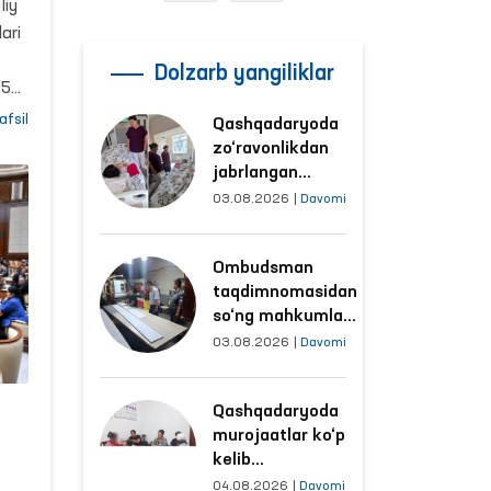
ini
liy
ari
Dolzarb yangiliklar
25
agi
afsil
Qashqadaryoda
n
zo‘ravonlikdan
jabrlangan
ayolning holati
03.08.2026
|
Davomi
Ombudsman
sh
tomonidan
Ombudsman
o‘rganildi
taqdimnomasidan
so‘ng mahkumlar
mehnat
03.08.2026
|
Davomi
qilayotgan
obyektlardagi
Qashqadaryoda
sharoitlar
murojaatlar ko‘p
yaxshilandi
kelib
tushayotgan
04.08.2026
|
Davomi