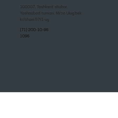
Manzil
100007, Toshkent shahar,
Yashnobod tumani. Mirzo Ulug‘bek
ko‘chasi 57/1-uy
(71) 200-10-96
1096