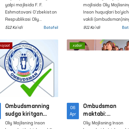
(ombudsman)
to‘g‘risidagi
yalpi majlisida F. F.
majlisida Oliy Majlisnin
saylandi
ma’ruzasi
Eshmatovani O‘zbekiston
Inson huquqlari bo‘yic
Respublikasi Oliy
muhokama qilind
vakili (ombudsman)nin
Majlisining Inson huquqlari
2025-yildagi faoliyati
512 Ko'rdi
Batafsil
911 Ko'rdi
Bat
bo‘yicha vakili
to‘g‘risidagi ma’ruzasi
(ombudsman) etib
(hisoboti) ko‘rib chiqild
rojaat
xabar
saylash masalasi ko‘rib
chiqildi.
Ombudsmanning
Ombudsman
06
sudga kiritgan
maktabi:
Apr
arizasi asosida
hududlarda
Oliy Majlisning Inson
Oliy Majlisning Inson