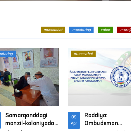
munosabat
monitoring
xabar
muroj
itoring
munosabat
Inson huquqlari — oliy qadriyat
Inson huquqlari — oliy q
Davomi
Davomi
Samarqanddagi
Raddiya:
09
manzil-koloniyada
Ombudsman
Apr