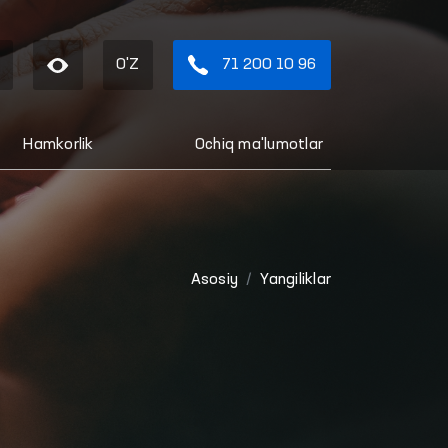
O'Z
71 200 10 96
Hamkorlik
Ochiq ma'lumotlar
Asosiy
Yangiliklar