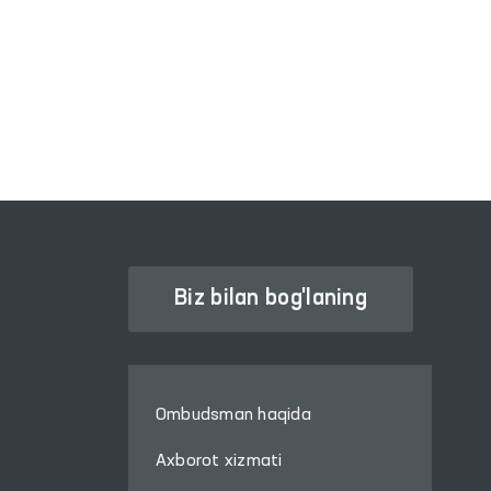
OLIY MAJLIS QONUNCHILIK
PALATASI
Biz bilan bog'laning
Ombudsman haqida
Axborot xizmati