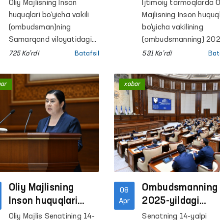
chuqurlashtirilgan
maʼlumotlari talq
Oliy Majlisning Inson
Ijtimoiy tarmoqlarda O
tibbiy ko‘rik
yuzasidan
huquqlari bo‘yicha vakili
Majlisning Inson huquql
o‘tkazildi.
(ombudsman)ning
bo‘yicha vakilining
Samarqand viloyatidagi
(ombudsmanning) 20
mintaqaviy vakili
yilgi faoliyati to‘g‘risid
725 Ko'rdi
Batafsil
531 Ko'rdi
Bat
tashabbusi hamda
maʼruzasida keltirilga
viloyat Sog‘liqni saqlash
maʼlumotni Oliy sud
bar
xabar
boshqarmasi bilan
axborot resurslaridagi
hamkorlikda 38-son
raqamlar bilan qiyosla
manzil koloniyasida
natijasida noto‘g‘ri
saqlanayotgan shaxslar
talqinlar yuzaga
uchun tibbiy ko‘rik tashkil
kelmoqda.
etildi.
Oliy Majlisning
Ombudsmanning
08
Inson huquqlari
2025-yildagi
Apr
bo‘yicha vakili
faoliyati
Oliy Majlis Senatining 14-
Senatning 14-yalpi