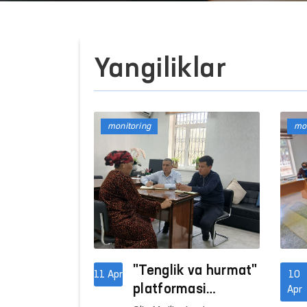
Yangiliklar
monitoring
mon
"Tenglik va hurmat"
11 Apr
10
platformasi
Apr