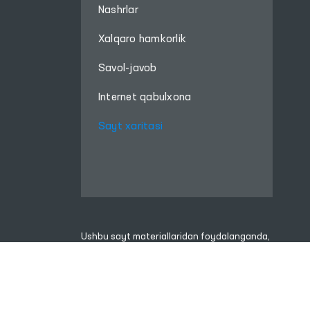
Nashrlar
Xalqaro hamkorlik
Savol-javob
Internet qabulxona
Sayt xaritasi
Ushbu sayt materiallaridan foydalanganda,
www.ombudsman.uz
saytiga bog'lanish kerak