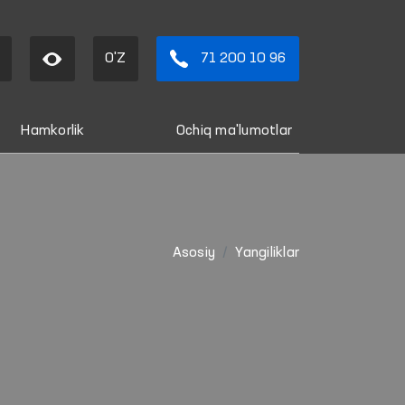
O'Z
71 200 10 96
Hamkorlik
Ochiq ma'lumotlar
Asosiy
Yangiliklar