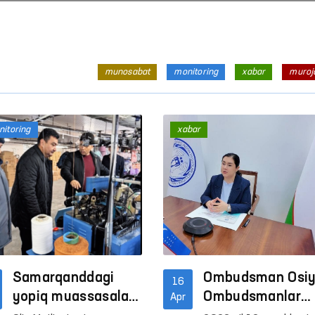
munosabat
monitoring
xabar
muroj
itoring
xabar
Samarqanddagi
Ombudsman Osi
16
yopiq muassasalar
Ombudsmanlar
Apr