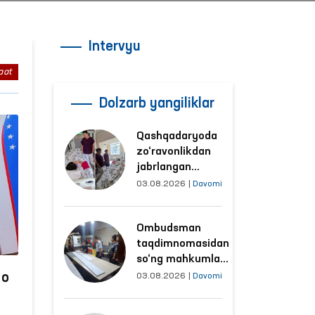
Intervyu
aat
Dolzarb yangiliklar
Qashqadaryoda
zo‘ravonlikdan
jabrlangan
ayolning holati
03.08.2026
|
Davomi
Ombudsman
tomonidan
Ombudsman
o‘rganildi
taqdimnomasidan
so‘ng mahkumlar
mehnat
yo
03.08.2026
|
Davomi
qilayotgan
obyektlardagi