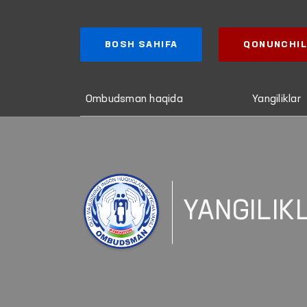
BOSH SAHIFA
QONUNCHIL
Ombudsman haqida
Yangiliklar
YANGILIK