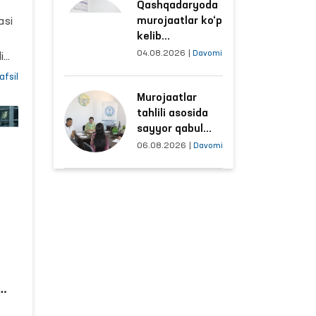
ing
Qashqadaryoda
sharoitlar
murojaatlar ko‘p
asi
yaxshilandi
kelib
tushayotgan
04.08.2026
|
Davomi
i
hududlar bilan
afsil
manzilli ishlash
Murojaatlar
yo‘lga qo‘yildi
l
tahlili asosida
sayyor qabul
o‘tkaziladigan
yn
06.08.2026
|
Davomi
mahallalar
da
tanlanmoqda