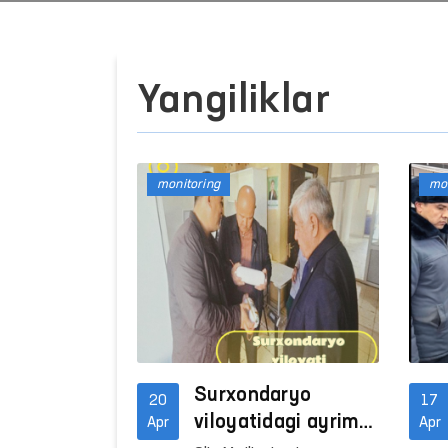
Yangiliklar
monitoring
mon
Surxondaryo
20
17
viloyatidagi ayrim
Apr
Apr