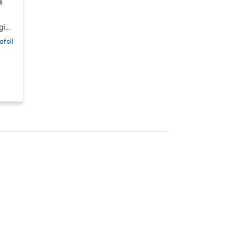
i
-
gi
 va
afsil
si,
sh
lar
.),
ar
ay
kil
t
gi
an
rdam
o
iy