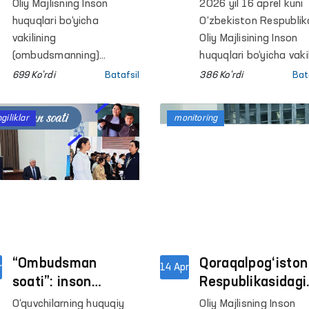
o‘rganilganda qator
Assotsiatsiyasin
Oliy Majlisning Inson
2026 yil 16 aprel kuni
kamchiliklar
30 yilligiga
huquqlari bo‘yicha
O‘zbekiston Respublik
aniqlandi –
bag‘ishlangan
vakilining
Oliy Majlisining Inson
Ombudsman
(ombudsmanning)
tadbirda ishtirok
huquqlari bo‘yicha vakil
Samarqand viloyatidagi
(ombudsman) Osiyo
etadi
699 Ko'rdi
Batafsil
386 Ko'rdi
Bat
mintaqaviy vakili
Ombudsmanlar
tomonidan Samarqand
Assotsiatsiyasi tashki
giliklar
monitoring
viloyati Ichki ishlar
etilganining 30 yilligi
boshqarmasi Vaqtincha
munosabati bilan onla
saqlash hibsxonasi
tashkil etilgan tadbir
(VSʼH) hamda Maʼmuriy
maʼruza bilan ishtirok
qamoqqa olingan
etdi.
shaxslarni qabul qilish va
saqlash uchun
mo‘ljallangan Maxsus
qabulxonasi (Maxsus
“Ombudsman
Qoraqalpog‘iston
r
14 Apr
qabulxona), Urgut,
soati”: inson
Respublikasidagi
Tayloq, Payariq va
huquqlari bo‘yicha
yopiq
O‘quvchilarning huquqiy
Oliy Majlisning Inson