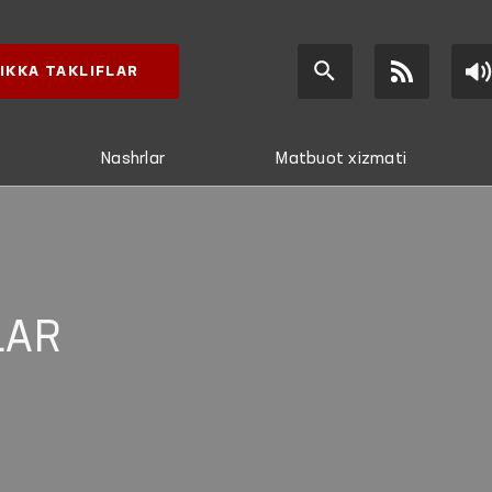
IKKA TAKLIFLAR
Nashrlar
Matbuot xizmati
LAR