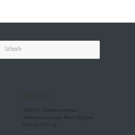
-son
ga
Manzil
100007, Toshkent shahar,
Yashnobod tumani. Mirzo Ulug‘bek
ko‘chasi 57/1-uy