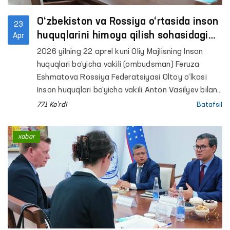
O‘zbekiston va Rossiya o‘rtasida inson
23
huquqlarini himoya qilish sohasidagi
Apr
hamkorlik masalalari muhokama qilindi
2026 yilning 22 aprel kuni Oliy Majlisning Inson
huquqlari bo‘yicha vakili (ombudsman) Feruza
Eshmatova Rossiya Federatsiyasi Oltoy o‘lkasi
Inson huquqlari bo‘yicha vakili Anton Vasilyev bilan
uchrashdi.
771 Ko'rdi
Batafsil
xabar