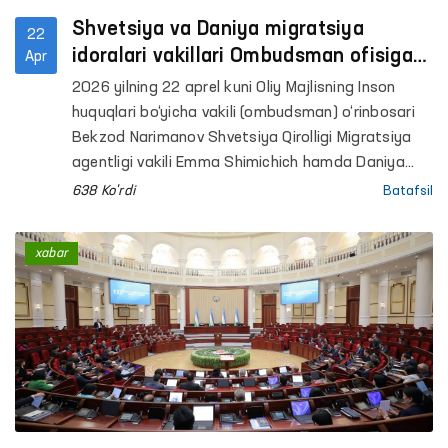
Shvetsiya va Daniya migratsiya
22
idoralari vakillari Ombudsman ofisiga
Apr
tashrif buyurdi
2026 yilning 22 aprel kuni Oliy Majlisning Inson
huquqlari bo‘yicha vakili (ombudsman) o‘rinbosari
Bekzod Narimanov Shvetsiya Qirolligi Migratsiya
agentligi vakili Emma Shimichich hamda Daniya
Immigratsiya xizmati katta maslahatchisi Aleks
638 Ko'rdi
Batafsil
Xemmingsen bilan uchrashdi.
xabar