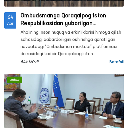
Ombudsmanga Qoraqalpog‘iston
24
Respublikasidan yuborilgan
Apr
murojaatlarda qanday masalalar
Aholining inson huquq va erkinliklarini himoya qilish
ko‘tarilgan?
sohasidagi xabardorligini oshirishga qaratilgan
navbatdagi “Ombudsman maktabi” platformasi
doirasidagi tadbir Qoraqalpog‘iston
Respublikasida tashkil etilmoqda.
644 Ko'rdi
Batafsil
xabar