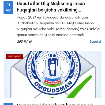
Deputatlar Oliy Majlisning Inson
21
huquqlari bo‘yicha vakilining
Apr
Ombudsman faoliyatini yanada
Hujjat 2024-yil 15-noyabrda qabul qilingan
samarali tashkil etishga qaratilgan
“O‘zbekiston Respublikasi Oliy Majlisining Inson
qonunchilik taklifini ko‘rib chiqmoqda.
huquqlari bo‘yicha vakili (ombudsman) to‘g‘risida”gi
qonun normalari ijrosini amalda samarali
ta’minlashga qaratilgan. Mazkur qonunda
295 Ko'rdi
Batafsil
Ombudsmanga qo‘shimcha vakolatlar va ta’sir
choralari berilgan edi.
murojaat