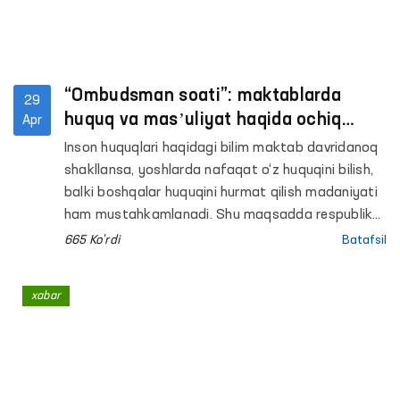
“Ombudsman soati”: maktablarda
29
huquq va masʼuliyat haqida ochiq
Apr
muloqotlar o‘tkazilmoqda
Inson huquqlari haqidagi bilim maktab davridanoq
shakllansa, yoshlarda nafaqat o‘z huquqini bilish,
balki boshqalar huquqini hurmat qilish madaniyati
ham mustahkamlanadi. Shu maqsadda respublika
bo‘ylab umumtaʼlim maktablari o‘quvchilari uchun
665 Ko'rdi
Batafsil
“Ombudsman soati” darslari tashkil etilmoqda.
xabar