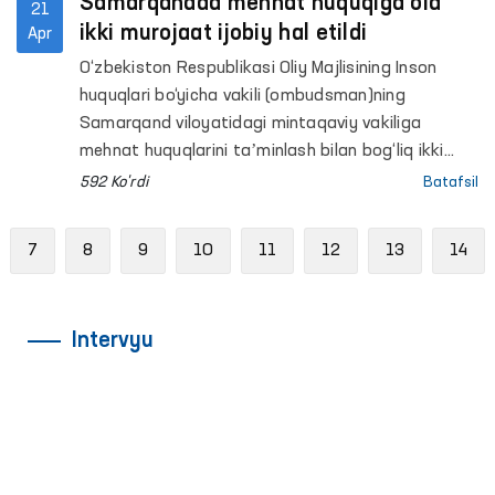
Samarqandda mehnat huquqiga oid
21
ikki murojaat ijobiy hal etildi
Apr
O‘zbekiston Respublikasi Oliy Majlisining Inson
huquqlari bo‘yicha vakili (ombudsman)ning
Samarqand viloyatidagi mintaqaviy vakiliga
mehnat huquqlarini taʼminlash bilan bog‘liq ikki
murojaat kelib tushdi. Ko‘rilgan choralar natijasida
592 Ko'rdi
Batafsil
har ikki holatda ham fuqarolarning murojaatlari
ijobiy hal etildi.
evious
7
8
9
10
11
12
13
14
Intervyu