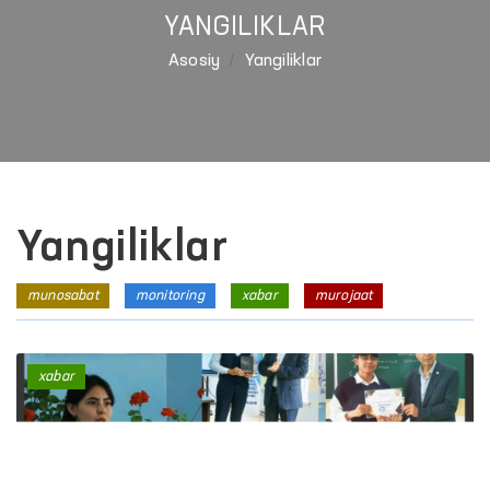
YANGILIKLAR
Asosiy
Yangiliklar
Yangiliklar
munosabat
monitoring
xabar
murojaat
xabar