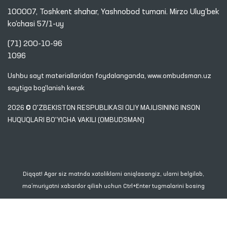
100007, Toshkent shahar, Yashnobod tumani. Mirzo Ulug‘bek
ko‘chasi 57/1-uy
(71) 200-10-96
1096
Ushbu sayt materiallaridan foydalanganda,
www.ombudsman.uz
saytiga bog'lanish kerak
2026 © O'ZBEKISTON RESPUBLIKASI OLIY MAJLISINING INSON
HUQUQLARI BO'YICHA VAKILI (OMBUDSMAN)
Diqqat! Agar siz matnda xatoliklarni aniqlasangiz, ularni belgilab,
ma’muriyatni xabardor qilish uchun Ctrl+Enter tugmalarini bosing