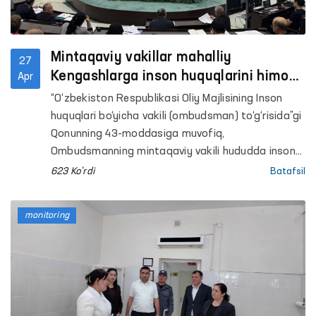
Mintaqaviy vakillar mahalliy
27
Kengashlarga inson huquqlarini himoya
Apr
qilish holati yuzasidan maʼruza taqdim
“O‘zbekiston Respublikasi Oliy Majlisining Inson
etdi
huquqlari bo‘yicha vakili (ombudsman) to‘g‘risida”gi
Qonunning 43-moddasiga muvofiq,
Ombudsmanning mintaqaviy vakili hududda inson
huquqlari, erkinliklari va qonuniy manfaatlarini
623 Ko'rdi
Batafsil
himoya qilish holati to‘g‘risida Ombudsman bilan
kelishilgan holda har yili tegishincha
monitoring
Qoraqalpog‘iston Respublikasi Jo‘qorg‘i Kengesiga,
xalq deputatlari viloyatlar va Toshkent shahar
Kengashlariga maʼruza taqdim etadi.