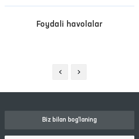
Foydali havolalar
OLIY MAJLIS QONUNCHILIK
PALATASI
‹
›
Biz bilan bog'laning