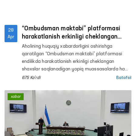
“Ombudsman maktabi” platformasi
28
harakatlanish erkinligi cheklangan
Apr
shaxslar saqlanadigan yopiq
Aholining huquqiy xabardorligini oshirishga
muassasalarda o‘tkazilmoqda
qaratilgan “Ombudsman maktabi” platformasi
endilikda harakatlanish erkinligi cheklangan
shaxslar saqlanadigan yopiq muassasalarda ham
tashkil etilmoqda.
675 Ko'rdi
Batafsil
xabar