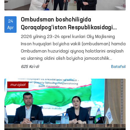
Ombudsman boshchiligida
24
Qoraqalpog‘iston Respublikasidagi
Apr
qator yopiq muassasalarga monitoring
2026 yilning 23–24 aprel kunlari Oliy Majlisning
tashriflari amalga oshirildi
Inson huquqlari bo‘yicha vakili (ombudsman) hamda
Ombudsman huzuridagi qiynoq holatlarini aniqlash
va ularning oldini olish bo‘yicha jamoatchilik
guruhlari tomonidan Qoraqalpog‘iston
625 Ko'rdi
Batafsil
Respublikasidagi qator harakatlanish erkinligi
cheklangan shaxslar saqlanadigan yopiq
murojaat
muassasalarga monitoring tashriflari amalga
oshirildi. Jarayonlarda ommaviy axborot vositalari
vakillari ham ishtirok etdi.