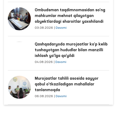
Ombudsman taqdimnomasidan so‘ng
mahkumlar mehnat qilayotgan
obyektlardagi sharoitlar yaxshilandi
03.08.2026
|
Davomi
Qashqadaryoda murojaatlar ko‘p kelib
tushayotgan hududlar bilan manzilli
ishlash yo‘lga qo‘yildi
04.08.2026
|
Davomi
Murojaatlar tahlili asosida sayyor
qabul o‘tkaziladigan mahallalar
tanlanmoqda
06.08.2026
|
Davomi