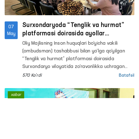
Surxondaryoda “Tenglik va hurmat”
07
platformasi doirasida ayollar
May
murojaatlari hal etildi
Oliy Majlisning Inson huquqlari bo‘yicha vakili
(ombudsman) tashabbusi bilan yo‘lga qo‘yilgan
“Tenglik va hurmat” platformasi doirasida
Surxondaryo viloyatida zo‘ravonlikka uchragan
ayollar bilan muloqot qilindi.
570 Ko'rdi
Batafsil
xabar