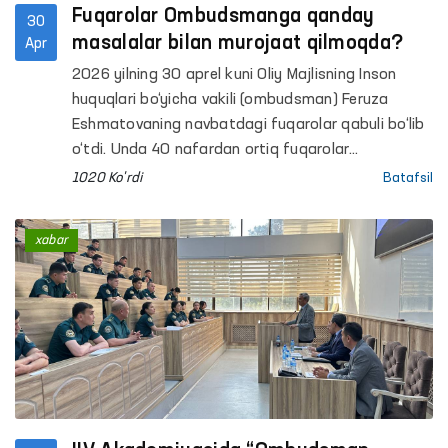
Fuqarolar Ombudsmanga qanday
30
masalalar bilan murojaat qilmoqda?
Apr
2026 yilning 30 aprel kuni Oliy Majlisning Inson
huquqlari bo‘yicha vakili (ombudsman) Feruza
Eshmatovaning navbatdagi fuqarolar qabuli bo‘lib
o‘tdi. Unda 40 nafardan ortiq fuqarolar
murojaatlari tinglandi.
1020 Ko'rdi
Batafsil
xabar