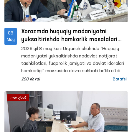
Xorazmda huquqiy madaniyatni
08
yuksaltirishda hamkorlik masalalari
May
muhokama qilindi
2026 yil 8 may kuni Urganch shahrida “Huquqiy
madaniyatni yuksaltirishda nodavlat notijorat
tashkilotlari, fuqarolik jamiyati va davlat idoralari
hamkorligi” mavzusida davra suhbati bo‘lib o‘tdi.
290 Ko'rdi
Batafsil
murojaat