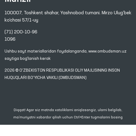
100007, Toshkent shahar, Yashnobod tumani. Mirzo Ulug‘bek
ko‘chasi 57/1-uy
(71) 200-10-96
1096
Ushbu sayt materiallaridan foydalanganda,
www.ombudsman.uz
saytiga bog'lanish kerak
2026 © O'ZBEKISTON RESPUBLIKASI OLIY MAJLISINING INSON
HUQUQLARI BO'YICHA VAKILI (OMBUDSMAN)
Diqqat! Agar siz matnda xatoliklarni aniqlasangiz, ularni belgilab,
ma’muriyatni xabardor qilish uchun Ctrl+Enter tugmalarini bosing