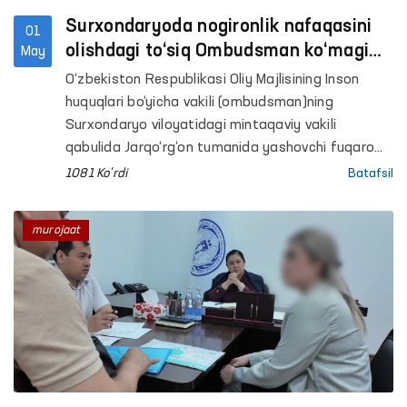
Surxondaryoda nogironlik nafaqasini
01
olishdagi to‘siq Ombudsman ko‘magi
May
bilan bartaraf etildi
O‘zbekiston Respublikasi Oliy Majlisining Inson
huquqlari bo‘yicha vakili (ombudsman)ning
Surxondaryo viloyatidagi mintaqaviy vakili
qabulida Jarqo‘rg‘on tumanida yashovchi fuqaro
B.E. farzandining nogironligini uzaytirish va
1081 Ko'rdi
Batafsil
nogironlik nafaqasini olishda amaliy yordam so‘rab
murojaat qildi.
murojaat