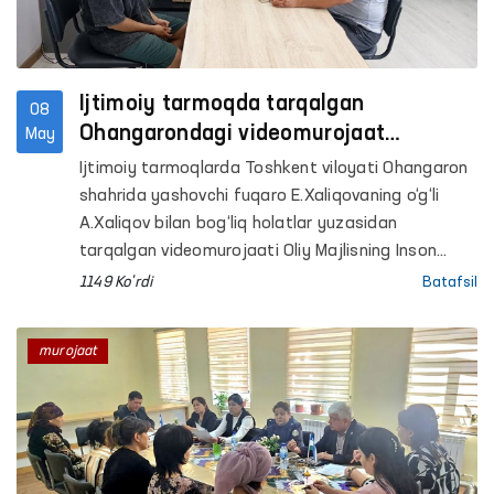
Ijtimoiy tarmoqda tarqalgan
08
Ohangarondagi videomurojaat
May
yuzasidan
Ijtimoiy tarmoqlarda Toshkent viloyati Ohangaron
shahrida yashovchi fuqaro E.Xaliqovaning o‘g‘li
A.Xaliqov bilan bog‘liq holatlar yuzasidan
tarqalgan videomurojaati Oliy Majlisning Inson
huquqlari bo‘yicha vakili (ombudsman) tomonidan
1149 Ko'rdi
Batafsil
nazoratga olingan holda o‘rganildi.
murojaat