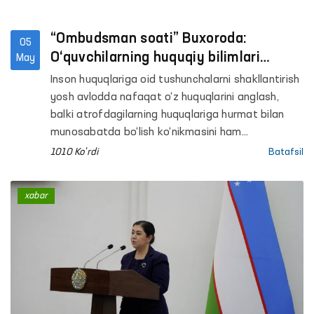
“Ombudsman soati” Buxoroda:
05
O‘quvchilarning huquqiy bilimlari
May
mustahkamlanmoqda
Inson huquqlariga oid tushunchalarni shakllantirish
yosh avlodda nafaqat o‘z huquqlarini anglash,
balki atrofdagilarning huquqlariga hurmat bilan
munosabatda bo‘lish ko‘nikmasini ham
rivojlantiradi. Shu maqsadda mamlakatimizdagi
1010 Ko'rdi
Batafsil
umumtaʼlim muassasalarida o‘quvchilar uchun
“Ombudsman soati” mashg‘ulotlari tizimli ravishda
xabar
yo‘lga qo‘yilmoqda.