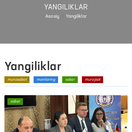
YANGILIKLAR
Asosiy
Yangiliklar
Yangiliklar
munosabat
monitoring
xabar
murojaat
xabar