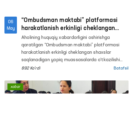
“Ombudsman maktabi” platformasi
06
harakatlanish erkinligi cheklangan
May
shaxslar saqlanadigan yopiq
Aholining huquqiy xabardorligini oshirishga
muassasalarda davom etmoqda
qaratilgan “Ombudsman maktabi” platformasi
harakatlanish erkinligi cheklangan shaxslar
saqlanadigan yopiq muassasalarda o‘tkazilishi
davom etmoqda.
892 Ko'rdi
Batafsil
xabar