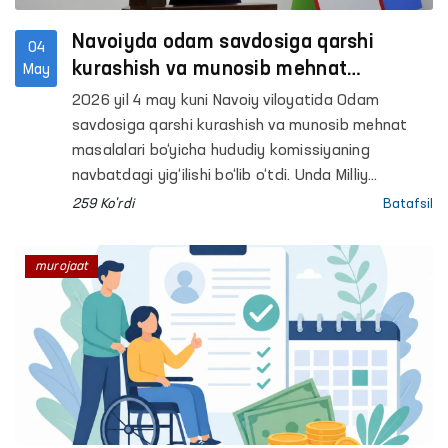
Navoiyda odam savdosiga qarshi
04
kurashish va munosib mehnat
May
masalalari muhokama qilindi
2026 yil 4 may kuni Navoiy viloyatida Odam
savdosiga qarshi kurashish va munosib mehnat
masalalari bo‘yicha hududiy komissiyaning
navbatdagi yig‘ilishi bo‘lib o‘tdi. Unda Milliy
komissiya aʼzosi — Oliy Majlisning Inson huquqlari
259 Ko'rdi
Batafsil
bo‘yicha vakili (ombudsman) Feruza Eshmatova,
hududiy komissiya aʼzolari, huquqni muhofaza
murojaat
qiluvchi organlar, tegishli idora va tashkilotlar
hamda ommaviy axborot vositalari vakillari
ishtirok etdi.