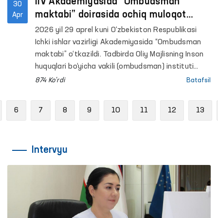
IIV Akademiyasida “Ombudsman
30
maktabi” doirasida ochiq muloqot
Apr
o‘tkazildi
2026 yil 29 aprel kuni O‘zbekiston Respublikasi
Ichki ishlar vazirligi Akademiyasida “Ombudsman
maktabi” o‘tkazildi. Tadbirda Oliy Majlisning Inson
huquqlari bo‘yicha vakili (ombudsman) instituti
vakillari, IIV Akademiyasi professor-o‘qituvchilari,
874 Ko'rdi
Batafsil
tinglovchi va kursantlari ishtirok etdi. Unda 90
nafarga yaqin ishtirokchi qamrab olindi.
revious
6
7
8
9
10
11
12
13
Intervyu