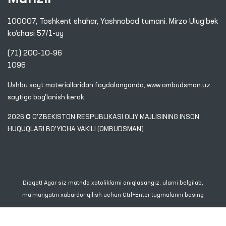
100007, Toshkent shahar, Yashnobod tumani. Mirzo Ulug‘bek
ko‘chasi 57/1-uy
(71) 200-10-96
1096
Ushbu sayt materiallaridan foydalanganda,
www.ombudsman.uz
saytiga bog'lanish kerak
2026 © O'ZBEKISTON RESPUBLIKASI OLIY MAJLISINING INSON
HUQUQLARI BO'YICHA VAKILI (OMBUDSMAN)
Diqqat! Agar siz matnda xatoliklarni aniqlasangiz, ularni belgilab,
ma’muriyatni xabardor qilish uchun Ctrl+Enter tugmalarini bosing