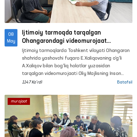
Ijtimoiy tarmoqda tarqalgan
08
Ohangarondagi videomurojaat
May
yuzasidan
Ijtimoiy tarmoqlarda Toshkent viloyati Ohangaron
shahrida yashovchi fuqaro E.Xaliqovaning o‘g‘li
A.Xaliqov bilan bog‘liq holatlar yuzasidan
tarqalgan videomurojaati Oliy Majlisning Inson
huquqlari bo‘yicha vakili (ombudsman) tomonidan
1147 Ko'rdi
Batafsil
nazoratga olingan holda o‘rganildi.
murojaat