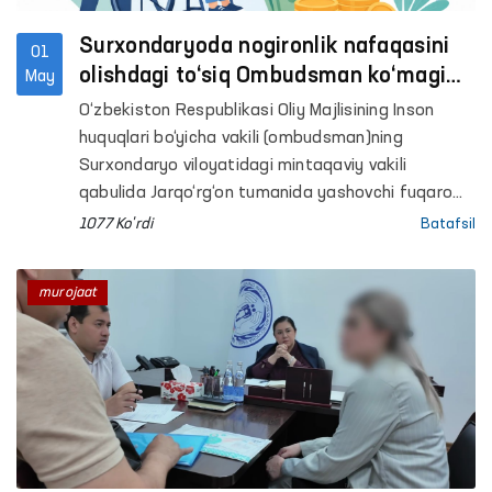
Surxondaryoda nogironlik nafaqasini
01
olishdagi to‘siq Ombudsman ko‘magi
May
bilan bartaraf etildi
O‘zbekiston Respublikasi Oliy Majlisining Inson
huquqlari bo‘yicha vakili (ombudsman)ning
Surxondaryo viloyatidagi mintaqaviy vakili
qabulida Jarqo‘rg‘on tumanida yashovchi fuqaro
B.E. farzandining nogironligini uzaytirish va
1077 Ko'rdi
Batafsil
nogironlik nafaqasini olishda amaliy yordam so‘rab
murojaat qildi.
murojaat