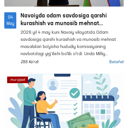
Navoiyda odam savdosiga qarshi
04
kurashish va munosib mehnat
May
masalalari muhokama qilindi
2026 yil 4 may kuni Navoiy viloyatida Odam
savdosiga qarshi kurashish va munosib mehnat
masalalari bo‘yicha hududiy komissiyaning
navbatdagi yig‘ilishi bo‘lib o‘tdi. Unda Milliy
komissiya aʼzosi — Oliy Majlisning Inson huquqlari
255 Ko'rdi
Batafsil
bo‘yicha vakili (ombudsman) Feruza Eshmatova,
hududiy komissiya aʼzolari, huquqni muhofaza
murojaat
qiluvchi organlar, tegishli idora va tashkilotlar
hamda ommaviy axborot vositalari vakillari
ishtirok etdi.