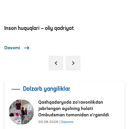
Farg‘ona viloyat ijtimoiy qo‘llab-quvvatlash
markazi, Respublika ixtisoslashtirilgan narkologiya
ilmiy-amaliy tibbiyot markazi, 2-sonli ruhiy
kasalliklar va Farg‘ona shahridagi Ruhiy-asab
Inson huquqlari — oliy qadriyat
kasalliklar shifoxonalari, Farg‘ona va Marg‘ilon
shaharlari, Toshloq, Quva va Farg‘ona
tumanlaridagi mastlik holatida bo‘lgan shaxslarga
Davomi
tibbiy yordam ko‘rsatish tumanlararo tibbiy
‹
›
yordam ko‘rsatish punktlariga (hushyorxona)
monitoring tashriflari amalga oshirildi.
Dolzarb yangiliklar
Qashqadaryoda zo‘ravonlikdan
jabrlangan ayolning holati
Ombudsman tomonidan o‘rganildi
03.08.2026
|
Davomi