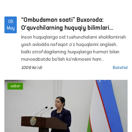
“Ombudsman soati” Buxoroda:
05
O‘quvchilarning huquqiy bilimlari
May
mustahkamlanmoqda
Inson huquqlariga oid tushunchalarni shakllantirish
yosh avlodda nafaqat o‘z huquqlarini anglash,
balki atrofdagilarning huquqlariga hurmat bilan
munosabatda bo‘lish ko‘nikmasini ham
rivojlantiradi. Shu maqsadda mamlakatimizdagi
1006 Ko'rdi
Batafsil
umumtaʼlim muassasalarida o‘quvchilar uchun
“Ombudsman soati” mashg‘ulotlari tizimli ravishda
xabar
yo‘lga qo‘yilmoqda.