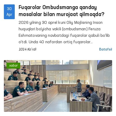
Fuqarolar Ombudsmanga qanday
30
masalalar bilan murojaat qilmoqda?
Apr
2026 yilning 30 aprel kuni Oliy Majlisning Inson
huquqlari bo‘yicha vakili (ombudsman) Feruza
Eshmatovaning navbatdagi fuqarolar qabuli bo‘lib
o‘tdi. Unda 40 nafardan ortiq fuqarolar
murojaatlari tinglandi.
1014 Ko'rdi
Batafsil
xabar