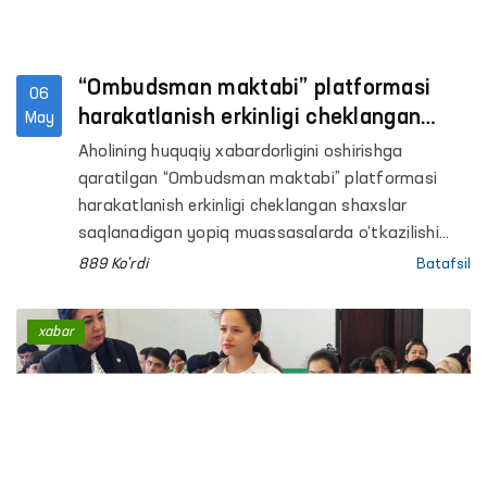
“Ombudsman maktabi” platformasi
06
harakatlanish erkinligi cheklangan
May
shaxslar saqlanadigan yopiq
Aholining huquqiy xabardorligini oshirishga
muassasalarda davom etmoqda
qaratilgan “Ombudsman maktabi” platformasi
harakatlanish erkinligi cheklangan shaxslar
saqlanadigan yopiq muassasalarda o‘tkazilishi
davom etmoqda.
889 Ko'rdi
Batafsil
xabar