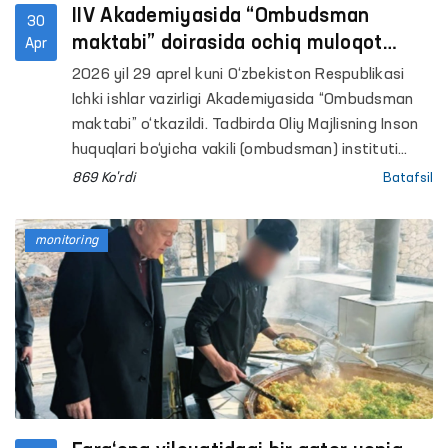
IIV Akademiyasida “Ombudsman
30
maktabi” doirasida ochiq muloqot
Apr
o‘tkazildi
2026 yil 29 aprel kuni O‘zbekiston Respublikasi
Ichki ishlar vazirligi Akademiyasida “Ombudsman
maktabi” o‘tkazildi. Tadbirda Oliy Majlisning Inson
huquqlari bo‘yicha vakili (ombudsman) instituti
vakillari, IIV Akademiyasi professor-o‘qituvchilari,
869 Ko'rdi
Batafsil
tinglovchi va kursantlari ishtirok etdi. Unda 90
nafarga yaqin ishtirokchi qamrab olindi.
monitoring