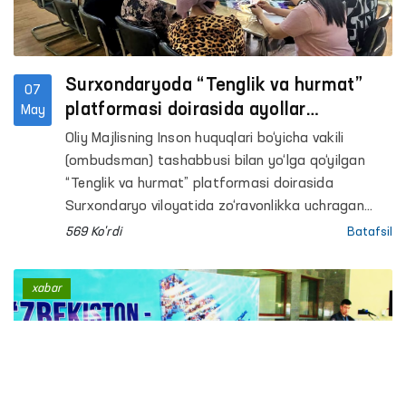
Surxondaryoda “Tenglik va hurmat”
07
platformasi doirasida ayollar
May
murojaatlari hal etildi
Oliy Majlisning Inson huquqlari bo‘yicha vakili
(ombudsman) tashabbusi bilan yo‘lga qo‘yilgan
“Tenglik va hurmat” platformasi doirasida
Surxondaryo viloyatida zo‘ravonlikka uchragan
ayollar bilan muloqot qilindi.
569 Ko'rdi
Batafsil
xabar