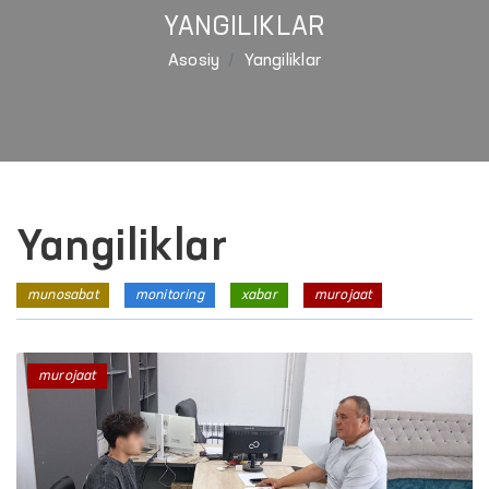
YANGILIKLAR
Asosiy
Yangiliklar
Yangiliklar
munosabat
monitoring
xabar
murojaat
murojaat