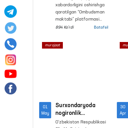
harakatlanish
xabardorligini oshirishga
erkinligi cheklangan
qaratilgan “Ombudsman
shaxslar
maktabi” platformasi
harakatlanish erkinligi
saqlanadigan yopiq
894 Ko'rdi
Batafsil
cheklangan shaxslar
muassasalarda
saqlanadigan yopiq
davom etmoqda
murojaat
mu
muassasalarda
o‘tkazilishi davom
etmoqda.
Surxondaryoda
01
30
nogironlik
May
Apr
nafaqasini
O‘zbekiston Respublikasi