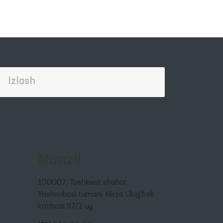
Manzil
100007, Toshkent shahar,
Yashnobod tumani. Mirzo Ulug‘bek
ko‘chasi 57/1-uy