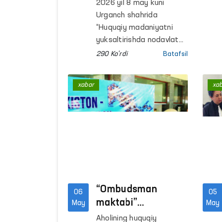
yuksaltirishda
2026 yil 8 may kuni
hamkorlik
Urganch shahrida
masalalari
“Huquqiy madaniyatni
muhokama qilindi
yuksaltirishda nodavlat
notijorat tashkilotlari,
290 Ko'rdi
Batafsil
fuqarolik jamiyati va
davlat idoralari
xabar
xa
hamkorligi” mavzusida
davra suhbati bo‘lib o‘tdi.
“Ombudsman
06
05
maktabi”
May
May
platformasi
Aholining huquqiy