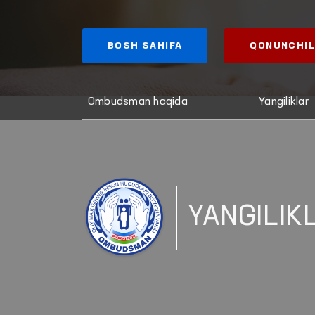
BOSH SAHIFA
QONUNCHIL
Ombudsman haqida
Yangiliklar
YANGILIK