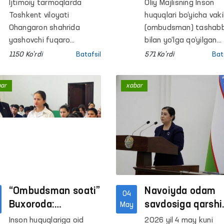
Ohangarondagi
platformasi
Ijtimoiy tarmoqlarda
Oliy Majlisning Inson
videomurojaat
doirasida ayollar
Toshkent viloyati
huquqlari bo‘yicha vakil
yuzasidan
murojaatlari hal
Ohangaron shahrida
(ombudsman) tashabb
yashovchi fuqaro
etildi
bilan yo‘lga qo‘yilgan
E.Xaliqovaning o‘g‘li
“Tenglik va hurmat”
1150 Ko'rdi
Batafsil
571 Ko'rdi
Bat
A.Xaliqov bilan bog‘liq
platformasi doirasida
holatlar yuzasidan
Surxondaryo viloyatid
bar
xabar
tarqalgan videomurojaati
zo‘ravonlikka uchraga
Oliy Majlisning Inson
ayollar bilan muloqot
huquqlari bo‘yicha vakili
qilindi.
(ombudsman) tomonidan
nazoratga olingan holda
o‘rganildi.
“Ombudsman soati”
Navoiyda odam
04
Buxoroda:
savdosiga qarshi
May
O‘quvchilarning
kurashish va
Inson huquqlariga oid
2026 yil 4 may kuni