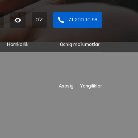
O'Z
71 200 10 96
Hamkorlik
Ochiq ma'lumotlar
Asosiy
Yangiliklar