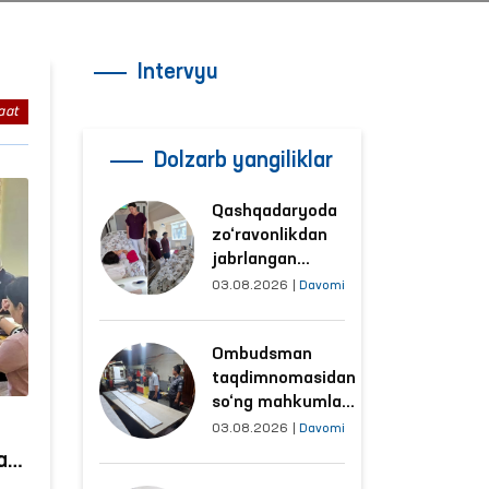
Intervyu
aat
Dolzarb yangiliklar
Qashqadaryoda
zo‘ravonlikdan
jabrlangan
ayolning holati
03.08.2026
|
Davomi
Ombudsman
tomonidan
Ombudsman
o‘rganildi
taqdimnomasidan
so‘ng mahkumlar
mehnat
03.08.2026
|
Davomi
qilayotgan
at”
obyektlardagi