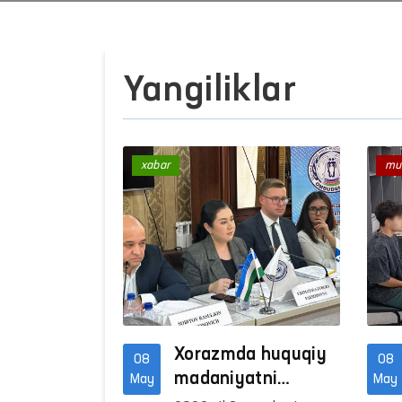
Yangiliklar
xabar
mu
Xorazmda huquqiy
08
08
madaniyatni
May
May