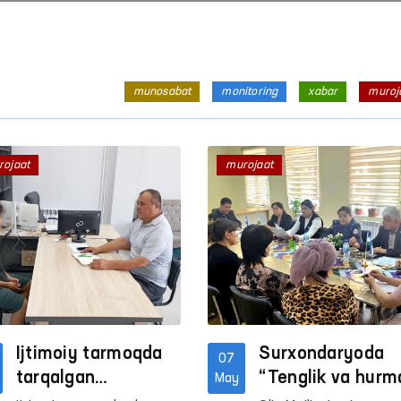
munosabat
monitoring
xabar
muroj
rojaat
murojaat
Ijtimoiy tarmoqda
Surxondaryoda
07
tarqalgan
“Tenglik va hurm
May