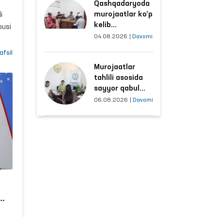
Qashqadaryoda
sharoitlar
murojaatlar ko‘p
i
yaxshilandi
kelib
usi
tushayotgan
04.08.2026
|
Davomi
hududlar bilan
afsil
manzilli ishlash
Murojaatlar
yo‘lga qo‘yildi
a
tahlili asosida
n
sayyor qabul
o‘tkaziladigan
06.08.2026
|
Davomi
mahallalar
tanlanmoqda