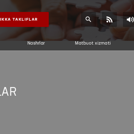
IKKA TAKLIFLAR
Nashrlar
Matbuot xizmati
LAR