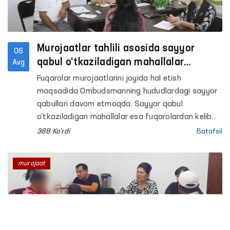
Murojaatlar tahlili asosida sayyor
06
qabul o‘tkaziladigan mahallalar
Avg
tanlanmoqda
Fuqarolar murojaatlarini joyida hal etish
maqsadida Ombudsmanning hududlardagi sayyor
qabullari davom etmoqda. Sayyor qabul
o‘tkaziladigan mahallalar esa fuqarolardan kelib
tushayotgan murojaatlar tahlili asosida
388 Ko'rdi
Batafsil
tanlanmoqda.
murojaat