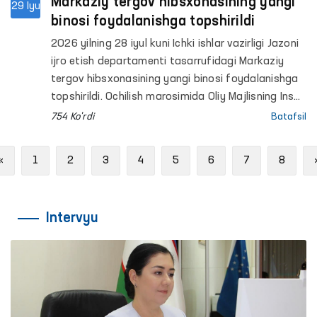
Markaziy tergov hibsxonasining yangi
29 Iyu
binosi foydalanishga topshirildi
2026 yilning 28 iyul kuni Ichki ishlar vazirligi Jazoni
ijro etish departamenti tasarrufidagi Markaziy
tergov hibsxonasining yangi binosi foydalanishga
topshirildi. Ochilish marosimida Oliy Majlisning Inson
huquqlari bo‘yicha vakili (ombudsman) Feruza
754 Ko'rdi
Batafsil
Eshmatova ham ishtirok etdi.
Previous
«
1
2
3
4
5
6
7
8
Intervyu