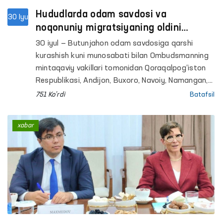
Hududlarda odam savdosi va
30 Iyu
noqonuniy migratsiyaning oldini
olishga qaratilgan tadbirlar o‘tkazildi
30 iyul — Butunjahon odam savdosiga qarshi
kurashish kuni munosabati bilan Ombudsmanning
mintaqaviy vakillari tomonidan Qoraqalpog‘iston
Respublikasi, Andijon, Buxoro, Navoiy, Namangan,
Farg‘ona, Samarqand, Surxondaryo, Toshkent va
751 Ko'rdi
Batafsil
Xorazm viloyatlarida “Ombudsman maktabi”
loyihasi doirasida aholi hamda yoshlarning huquqiy
xabar
xabardorligini oshirishga qaratilgan tadbirlar
o‘tkazildi.