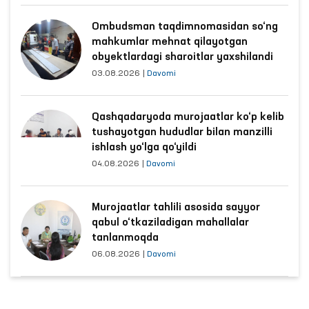
Ombudsman taqdimnomasidan so‘ng
mahkumlar mehnat qilayotgan
obyektlardagi sharoitlar yaxshilandi
03.08.2026
|
Davomi
Qashqadaryoda murojaatlar ko‘p kelib
tushayotgan hududlar bilan manzilli
ishlash yo‘lga qo‘yildi
04.08.2026
|
Davomi
Murojaatlar tahlili asosida sayyor
qabul o‘tkaziladigan mahallalar
tanlanmoqda
06.08.2026
|
Davomi