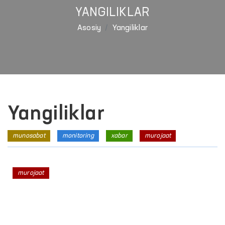
YANGILIKLAR
Asosiy
Yangiliklar
Yangiliklar
munosabat
monitoring
xabar
murojaat
murojaat