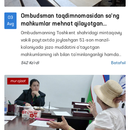
Ombudsman taqdimnomasidan so‘ng
03
mahkumlar mehnat qilayotgan
Avg
obyektlardagi sharoitlar yaxshilandi
Ombudsmanning Toshkent shahridagi mintaqaviy
vakili poytaxtda joylashgan 51-son manzil-
koloniyada jazo muddatini o‘tayotgan
mahkumlarning ish bilan ta’minlanganligi hamda
ular mehnat qilayotgan ishlab chiqarish
542 Ko'rdi
Batafsil
obyektlaridagi sharoitlarni o‘rgangan edi.
murojaat