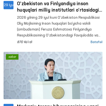
O‘zbekiston va Finlyandiya inson
29 Iyu
huquqlari milliy institutlari o‘rtasidagi
hamkorlik masalalari muhokama qilindi
2026 yilning 29 iyul kuni O‘zbekiston Respublikasi
Oliy Majlisining Inson huquqlari bo‘yicha vakili
(ombudsman) Feruza Eshmatova Finlyandiya
Respublikasining O‘zbekistondagi Favqulodda va
Muxtor Elchisi Yoxanna Mariya Ogren bilan
870 Ko'rdi
Batafsil
uchrashdi.
xabar