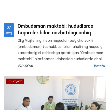
Ombudsman maktabi: hududlarda
07
fuqarolar bilan navbatdagi ochiq
Avg
muloqotlar o‘tkazildi
Oliy Majlisning Inson huquqlari bo‘yicha vakili
(ombudsman) tashabbusi bilan aholining huquqiy
xabardorligini oshirishga qaratilgan “Ombudsman
maktabi” platformasi doirasida hududlarda aholi
bilan ochiq muloqotlar o‘tkazilmoqda.
210 Ko'rdi
Batafsil
murojaat