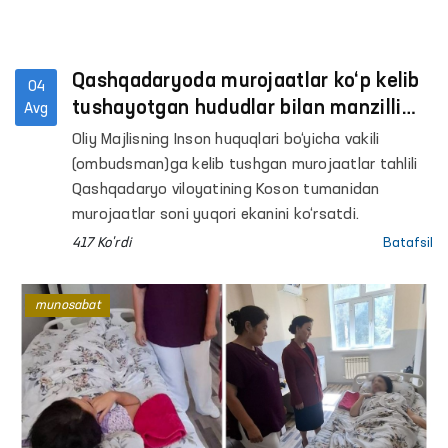
Qashqadaryoda murojaatlar ko‘p kelib
04
tushayotgan hududlar bilan manzilli
Avg
ishlash yo‘lga qo‘yildi
Oliy Majlisning Inson huquqlari bo‘yicha vakili
(ombudsman)ga kelib tushgan murojaatlar tahlili
Qashqadaryo viloyatining Koson tumanidan
murojaatlar soni yuqori ekanini ko‘rsatdi.
417 Ko'rdi
Batafsil
munosabat