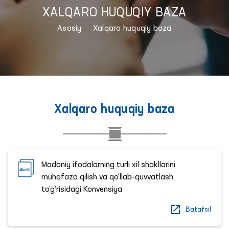
XALQARO HUQUQIY BAZA
Asosiy
Xalqaro huquqiy baza
Xalqaro huquqiy baza
Madaniy ifodalarning turli xil shakllarini
muhofaza qilish va qo‘llab-quvvatlash
to‘g‘risidagi Konvensiya
Batafsil