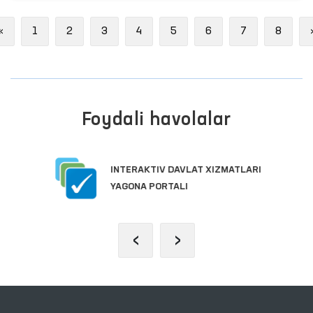
Previous
«
1
2
3
4
5
6
7
8
Foydali havolalar
INTERAKTIV DAVLAT XIZMATLARI
YAGONA PORTALI
‹
›