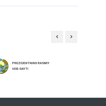
‹
›
PREZIDENTNING RASMIY
OL
VEB-SAYTI
PA