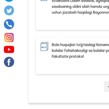
to‘ldiruvchi Odam savdosi, ayniqsa
savdosining oldini olish hamda ung
uchun jazolash haqidagi Bayonn
Bola huquqlari to‘g‘risidagi Konven
bolalar fohishabozligi va bolalar p
Fakultativ protokol