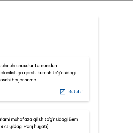
chinchi shaxslar tomonidan
lanilishiga qarshi kurash to‘g‘risidagi
nlovchi bayonnoma
Batafsil
larni muhofaza qilish to‘g‘risidagi Bern
971 yildagi Parij hujjati)