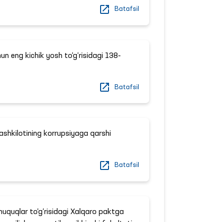
Batafsil
hun eng kichik yosh to‘g‘risidagi 138-
Batafsil
Tashkilotining korrupsiyaga qarshi
Batafsil
huquqlar to‘g‘risidagi Xalqaro paktga