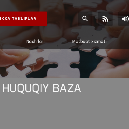
IKKA TAKLIFLAR
Nashrlar
Matbuot xizmati
 HUQUQIY BAZA