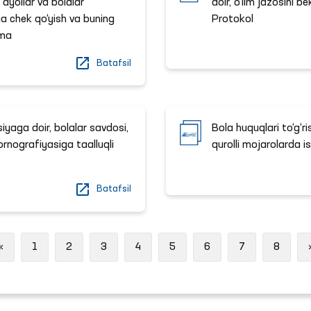
 ayollar va bolalar
doir, o‘lim jazosini b
a chek qo‘yish va buning
Protokol
oma
Batafsil
siyaga doir, bolalar savdosi,
Bola huquqlari to‘g‘r
ornografiyasiga taalluqli
qurolli mojarolarda i
Batafsil
Previous
«
1
2
3
4
5
6
7
8