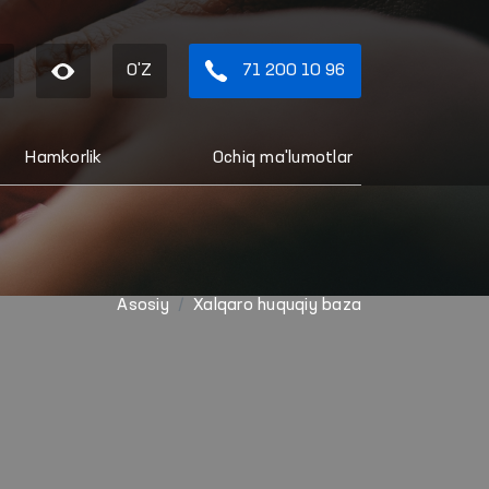
O'Z
71 200 10 96
Hamkorlik
Ochiq ma'lumotlar
Asosiy
Xalqaro huquqiy baza