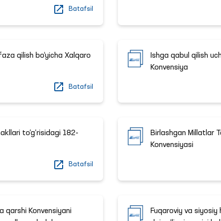
Batafsil
za qilish bo‘yicha Xalqaro
Ishga qabul qilish uc
Konvensiya
Batafsil
llari to‘g‘risidagi 182-
Birlashgan Millatlar 
Konvensiyasi
Batafsil
ka qarshi Konvensiyani
Fuqaroviy va siyosiy 