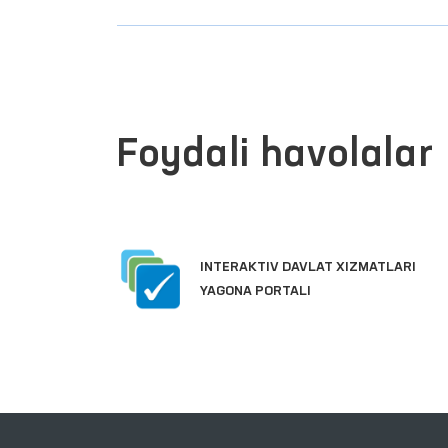
Foydali havolalar
INTERAKTIV DAVLAT XIZMATLARI
YAGONA PORTALI