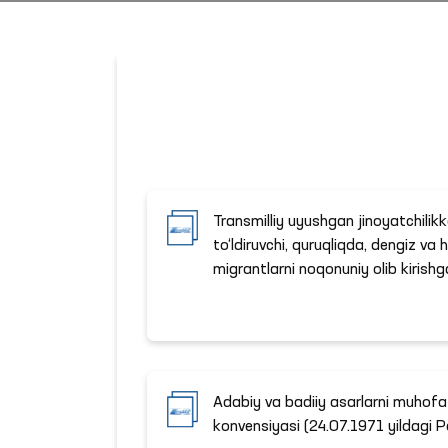
Transmilliy uyushgan jinoyatchilik
to‘ldiruvchi, quruqliqda, dengiz va
migrantlarni noqonuniy olib kiris
Adabiy va badiiy asarlarni muhofaza
konvensiyasi (24.07.1971 yildagi Par