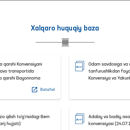
Xalqaro huquqiy baza
ka qarshi Konvensiyani
Odam savdosiga va u
 havo transportida
tanfurushlikdan foyda
hga qarshi Bayonnoma
Konvensiya va Yaku
Batafsil
 qilish to‘g‘risidagi Bern
Adabiy va badiiy asar
ij hujjati)
konvensiyasi (24.07.1