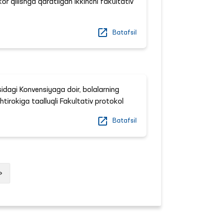
ekor qilishga qaratilgan ikkinchi fakultativ
Batafsil
isidagi Konvensiyaga doir, bolalarning
shtirokiga taalluqli Fakultativ protokol
Batafsil
Next
»