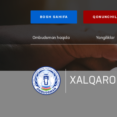
BOSH SAHIFA
QONUNCHIL
Ombudsman haqida
Yangiliklar
XALQARO